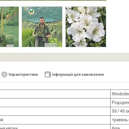
Характеристики
Інформація для замовлення
Rhododen
Рододен
50 / 40 с
ня
травень
ня квітки
біла