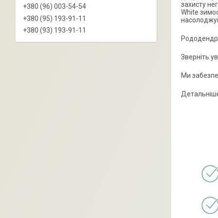
захисту не
+380 (96) 003-54-54
White зимос
+380 (95) 193-91-11
насолоджув
+380 (93) 193-91-11
Рододендро
Зверніть у
Ми забезпе
Детальніше