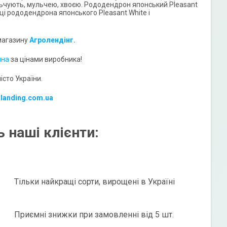
льчують, мульчею, хвоєю. Рододендрон японський Pleasant
ці рододендрона японського Pleasant White і
 магазину
Агролендінг.
ина
за цінами виробника!
сто України.
-landing.com.ua
 наші клієнти:
Тільки найкращі сорти, вирощені в Україні
Приємні знижки при замовленні від 5 шт.