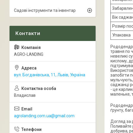
Забарвле
Садові інструменти та інвентар
Вік саджа
Розмір по
Упаковка
Рододендро
травня по 
AGRO-LANDING
невеликі с
кислому, д
підтримуват
Використов
вул. Богданівська, 11, Львів, Україна
запобігти 
мульчують,
саджанці р
- це карлик
маленьке, 
Владислав
Рододендро
ґрунту, ба
agrolanding.com.ua@gmail.com
Догляд за 
Поливайте 
добрива, р