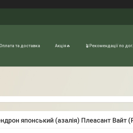
 Оплата та доставка
Акція🔥
🪴Рекомендації по до
ндрон японський (азалія) Плеасант Вайт (R