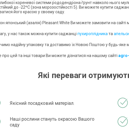
глибокої кореневої системи рододендрона ґрунт навколо нього му
тійкий до -22ºС (зона морозостійкості 5). Ви можете купити саджан
атися його красою у своєму саду.
н японський (азалія) Pleasant White Ви можете замовити на сайті
вагу, у нас також можна купити саджанці
пухироплідника
та
апельс
чимо надійну упаковку та доставимо їх Новою Поштою у будь-яке мі
 про цей та інші товари Ви можете дізнатися на нашому сайті
agro
Які переваги отримують
Якісний посадковий матеріал.
Наші рослини стануть окрасою Вашого
саду