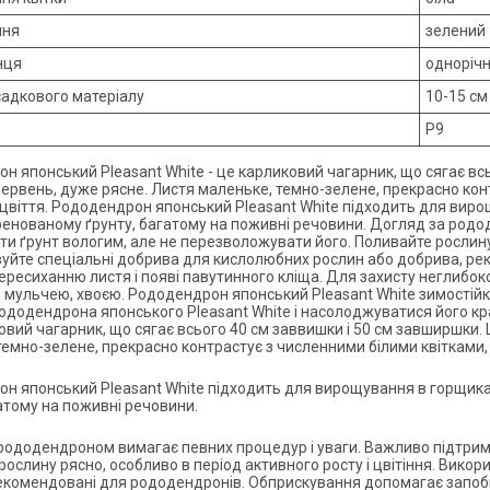
ння
зелений
нця
одноріч
садкового матеріалу
10-15 см
Р9
н японський Pleasant White - це карликовий чагарник, що сягає всь
червень, дуже рясне. Листя маленьке, темно-зелене, прекрасно кон
уцвіття. Рододендрон японський Pleasant White підходить для виро
ренованому ґрунту, багатому на поживні речовини. Догляд за род
и ґрунт вологим, але не перезволожувати його. Поливайте рослину р
уйте спеціальні добрива для кислолюбних рослин або добрива, р
пересиханню листя і появі павутинного кліща. Для захисту неглибо
 мульчею, хвоєю. Рододендрон японський Pleasant White зимостійки
ододендрона японського Pleasant White і насолоджуватися його кр
овий чагарник, що сягає всього 40 см заввишки і 50 см завширшки. 
темно-зелене, прекрасно контрастує з численними білими квітками, 
н японський Pleasant White підходить для вирощування в горщиках
гатому на поживні речовини.
рододендроном вимагає певних процедур і уваги. Важливо підтрим
рослину рясно, особливо в період активного росту і цвітіння. Вико
екомендовані для рододендронів. Обприскування допомагає запобіг