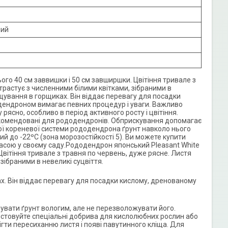
ний
ого 40 см заввишки і 50 см завширшки. Цвітіння тривале з
трастує з численними білими квітками, зібраними в
щування в горщиках. Він віддає перевагу для посадки
одендроном вимагає певних процедур і уваги. Важливо
ясно, особливо в період активного росту і цвітіння.
екомендовані для рододендронів. Обприскування допомагає
кої кореневої системи рододендрона ґрунт навколо нього
й до -22ºС (зона морозостійкості 5). Ви можете купити
асою у своєму саду.Рододендрон японський Pleasant White
Цвітіння тривале з травня по червень, дуже рясне. Листя
зібраними в невеликі суцвіття.
. Він віддає перевагу для посадки кислому, дренованому
увати ґрунт вологим, але не перезволожувати його.
ристовуйте спеціальні добрива для кислолюбних рослин або
ти пересиханню листя і появі павутинного кліща. Для