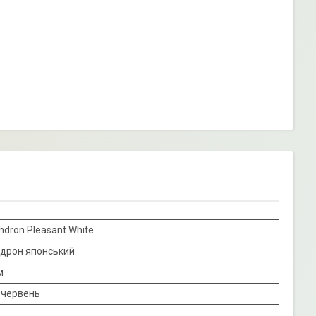
dron Pleasant White
дрон японський
м
-червень