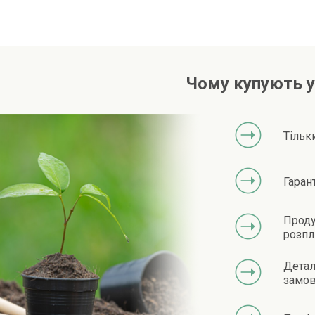
Чому купують у
Тільк
Гаран
Проду
розпл
Детал
замов