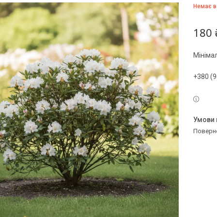
Немає в
180 
Мініма
+380 (9
поверн