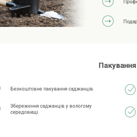
Профе
Подар
Пакування
Безкоштовне пакування саджанців.
Збереження саджанців у вологому
середовищі.