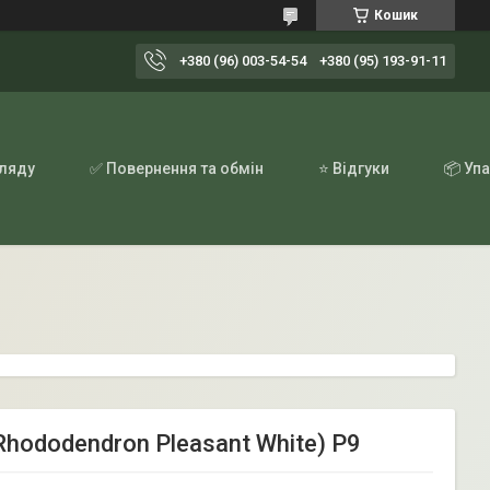
Кошик
+380 (96) 003-54-54
+380 (95) 193-91-11
гляду
✅ Повернення та обмін
⭐ Відгуки
📦 Уп
hododendron Pleasant White) Р9