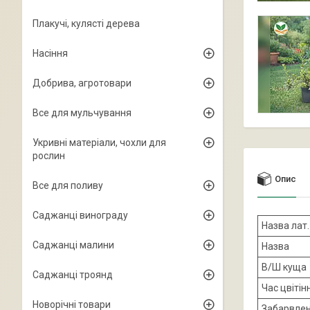
Плакучі, кулясті дерева
Насіння
Добрива, агротовари
Все для мульчування
Укривні матеріали, чохли для
рослин
Опис
Все для поливу
Саджанці винограду
Назва лат.
Саджанці малини
Назва
В/Ш куща
Саджанці троянд
Час цвітін
Новорічні товари
Забарвлен