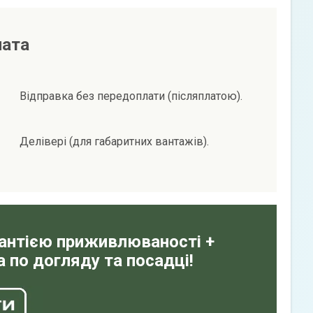
лата
Відправка без передоплати (післяплатою).
Делівері (для габаритних вантажів).
рантією приживлюваності +
 по догляду та посадці!