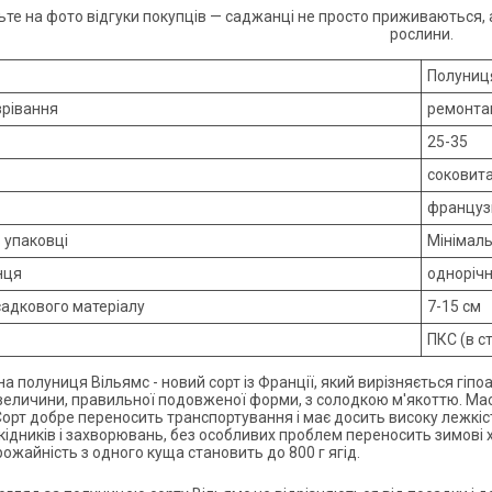
ьте на фото відгуки покупців — саджанці не просто приживаються
рослини.
Полуниц
зрівання
ремонта
25-35
соковита
француз
в упаковці
Мінімал
нця
одноріч
садкового матеріалу
7-15 см
ПКС (в с
 полуниця Вільямс - новий сорт із Франції, який вирізняється гіпоа
еличини, правильної подовженої форми, з солодкою м'якоттю. Маса 
Сорт добре переносить транспортування і має досить високу лежкіст
шкідників і захворювань, без особливих проблем переносить зимові 
ожайність з одного куща становить до 800 г ягід.