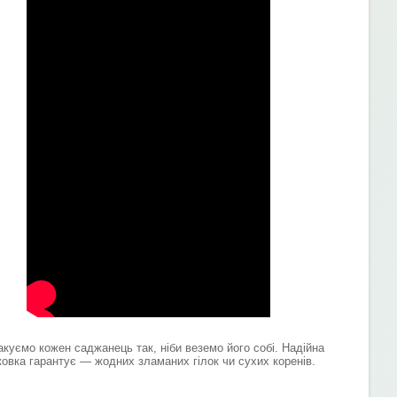
акуємо кожен саджанець так, ніби веземо його собі. Надійна
ковка гарантує — жодних зламаних гілок чи сухих коренів.