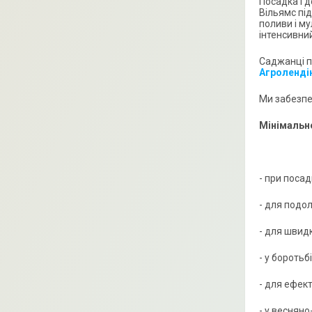
Посадка і 
Вільямс пі
поливи і м
інтенсивни
Саджанці п
Агроленді
Ми забезпе
Мінімальне
- при поса
- для подо
- для швид
- у боротьб
- для ефек
- у весняно