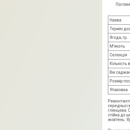
Поглян
Назва
Термін до
Ягода, гр.
М'якоть
Селекція
Кількість 
Вік саджа
Розмір по
Упаковка
Ремонтантна
середньої в
глянцева. 
стійка до 
жовтень. Ур