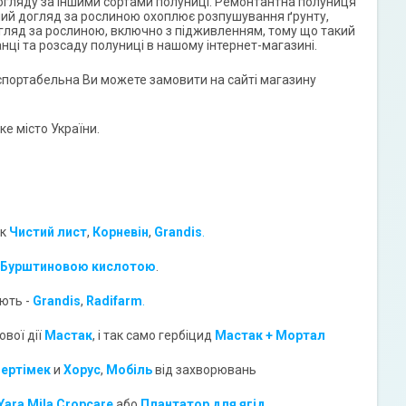
 догляду за іншими сортами полуниці. Ремонтантна полуниця
рний догляд за рослиною охоплює розпушування ґрунту,
гляд за рослиною, включно з підживленням, тому що такий
і та розсаду полуниці в нашому інтернет-магазині.
нспортабельна Ви можете замовити на сайті магазину
е місто України.
як
Чистий лист
,
Корневін
,
Grandis
.
Бурштиновою кислотою
.
ують -
Grandis
,
Radifarm
.
ової дії
Мастак
, і так само гербіцид
Мастак + Мортал
ертімек
и
Хорус
,
Мобіль
від захворювань
Yara Mila Cropcare
або
Плантатор для ягід
.