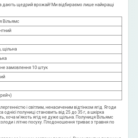
, а дають щедрий врожай! Ми відбираємо лише найкращі
я Вільямс
нтний
, щільна
ька
ьне замовлення 10 штук
ний
трейч)
лергенністю і світлим, ненасиченим відтінком ягід. Ягоди
однієї полуниці становить від 25 до 35 г, а шкірка
ь, хоча м'якоть ягід не дуже щільна. Полуниця Вільямс
холоди і літню посуху. Плодоношення триває з травня по