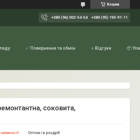
Кошик
+380 (96) 003-54-54
+380 (95) 193-91-11
гляду
✅ Повернення та обмін
⭐ Відгуки
📦 Уп
 ремонтантна, соковита,
 наявності
Оптом і в роздріб