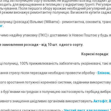
догляд за полуницею сорту Вільямс не відрізняються від посадки і
дходить для вирощування в теплицях і у відкритому ґрунті. Регуля
ульчування. Після першого збору врожаю необхідний регулярний до
й режим виснажує ремонтантну полуницю. Ви можете купити саджанц
олуниці (розсада) Вільямс (Williams) - ремонтантна, соковита, тра
нг
.
чимо надійну упаковку (ПКС) і доставимо їх Новою Поштою у будь як
 замовлення розсади - від 10 шт. одного сорту.
Корисні поради:
дці полуниці, 100% приживлюваність забезпечать укорінювачі, такі 
лання стресу після пересадки необхідно провести обробку -
Епіном
,
кого зростання потужної кореневої системи, садівники використов
і з бур'янами на грядках з полуницею застосовують гербіцид вибірк
тивного знищення шкідливих організмів використовують
Акто
фіт
,
В
-літній період саджанці підгодовують -
Чистий лист для полуниці
,