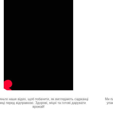
яньте наше відео, щоб побачити, як виглядають саджанці
Ми п
иці перед відправкою. Здорові, міцні та готові дарувати
упа
врожай!