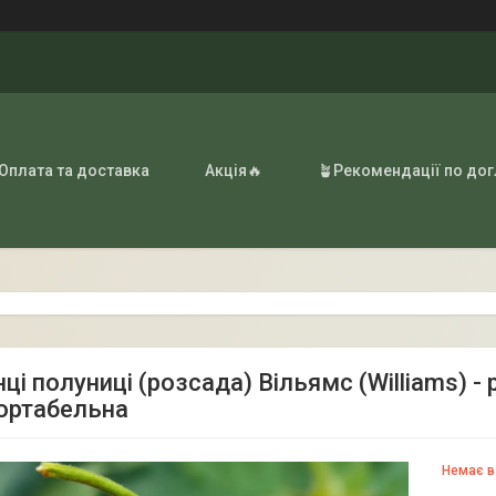
 Оплата та доставка
Акція🔥
🪴Рекомендації по до
і полуниці (розсада) Вільямс (Williams) -
ортабельна
Немає в