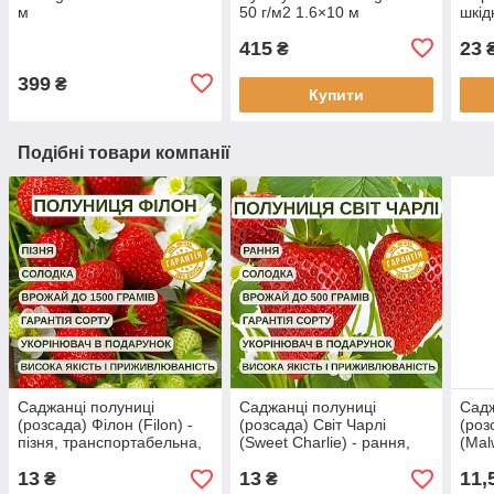
м
50 г/м2 1.6×10 м
шкід
Шве
415
23
₴
399
₴
Купити
Подібні товари компанії
Саджанці полуниці
Саджанці полуниці
Садж
(розсада) Філон (Filon) -
(розсада) Світ Чарлі
(роз
пізня, транспортабельна,
(Sweet Charlie) - рання,
(Mal
соковита
солодка, соковита
тран
13
13
11,
соко
₴
₴