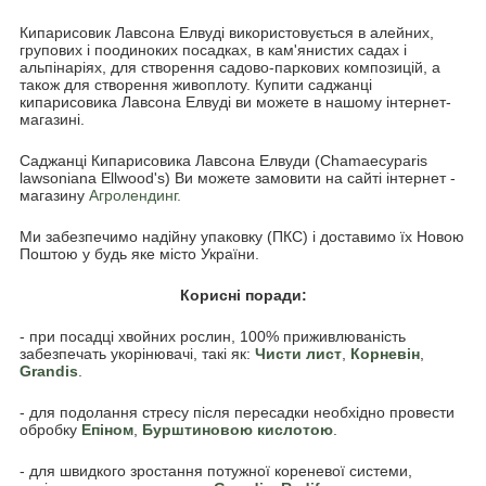
Кипарисовик Лавсона Елвуді використовується в алейних,
групових і поодиноких посадках, в кам'янистих садах і
альпінаріях, для створення садово-паркових композицій, а
також для створення живоплоту. Купити саджанці
кипарисовика Лавсона Елвуді ви можете в нашому інтернет-
магазині.
Саджанці Кипарисовика Лавсона Елвуди (Chamaecyparis
lawsoniana Ellwood's) Ви можете замовити на сайті інтернет -
магазину
Агролендинг.
Ми забезпечимо надійну упаковку (ПКС) і доставимо їх Новою
Поштою у будь яке місто України.
Корисні поради:
- при посадці хвойних рослин, 100% приживлюваність
забезпечать укорінювачі, такі як:
Чисти лист
,
Корневін
,
Grandis
.
- для подолання стресу після пересадки необхідно провести
обробку
Епіном
,
Бурштиновою кислотою
.
- для швидкого зростання потужної кореневої системи,