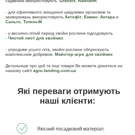
садівники використовують
Grandis
,
Radifarm
.
- для ефективного знищення шкідливих організмів та
захворювань використовують
Актофіт
,
Енжио
,
Актара
и
Сальто
,
Топсін-М
.
- у весняно-літній період хвойні рослини підгодовують
-
Чистий лист для хвойних
.
- упродовж усього літа, хвойні рослини обприскують
комплексним добривом,
Майстер-агро для хвойних
.
Детальніше про цей та інші товари Ви можете дізнатися на
нашому сайті
agro-landing.com.ua
Які переваги отримують
наші клієнти:
Якісний посадковий матеріал.