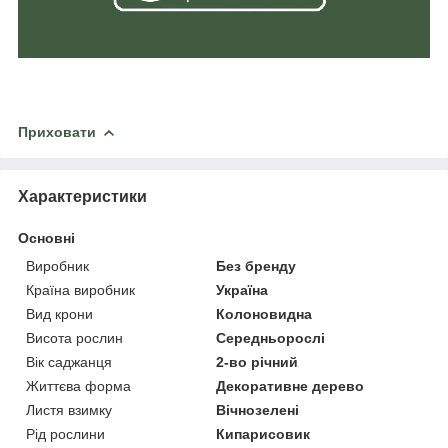
Приховати
Характеристики
Основні
Виробник
Без бренду
Країна виробник
Україна
Вид крони
Колоновидна
Висота рослин
Середньорослі
Вік саджанця
2-во річний
Життєва форма
Декоративне дерево
Листя взимку
Вічнозелені
Рід рослини
Кипарисовик