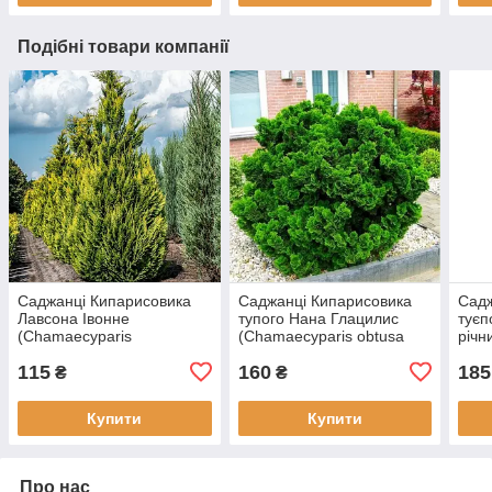
Подібні товари компанії
Саджанці Кипарисовика
Саджанці Кипарисовика
Садж
Лавсона Івонне
тупого Нана Глацилис
туєп
(Chamaecyparis
(Chamaecyparis obtusa
річн
lawsoniana Ellwood's
Nana Gracilis) Р9
thyo
115
160
185
Ivonne) Р9
₴
₴
Купити
Купити
Про нас