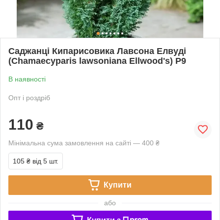
Саджанці Кипарисовика Лавсона Елвуді
(Chamaecyparis lawsoniana Ellwood's) Р9
В наявності
Опт і роздріб
110
₴
Мінімальна сума замовлення на сайті — 400 ₴
105 ₴
від 5 шт.
Купити
або