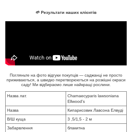
🌱 Результати наших клієнтів
Погляньте на фото відгуки покупців — саджанці не просто
приживаються, а швидко перетворюються на розкішні окраси
саду! Ми відбираємо лише найкращі рослини.
Назва лат.
Chamaecyparis lawsoniana
Ellwood's
Назва
Кипарисовик Лавсона Елвуді
В/Ш куща
3 ,5/1,5 - 2 м
Забарвлення
блакитна