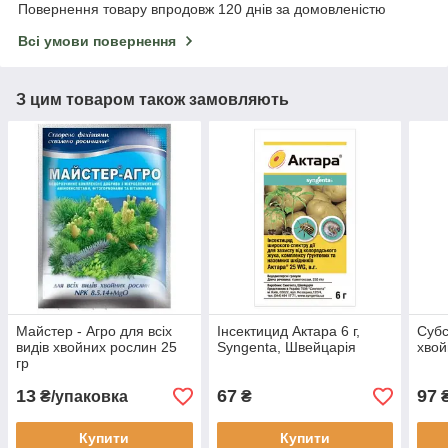
Повернення товару впродовж 120 днів за домовленістю
Всі умови повернення
З цим товаром також замовляють
Майстер - Агро для всіх
Інсектицид Актара 6 г,
Субс
видів хвойних рослин 25
Syngenta, Швейцарія
хвой
гр
13
67
97
₴/упаковка
₴
Купити
Купити