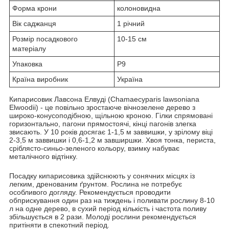
Форма крони
колоновидна
Вік саджанця
1 річний
Розмір посадкового
10-15 см
матеріалу
Упаковка
Р9
Країна виробник
Україна
Кипарисовик Лавсона Елвуді (Chamaecyparis lawsoniana
Elwoodii) - це повільно зростаюче вічнозелене дерево з
широко-конусоподібною, щільною кроною. Гілки спрямовані
горизонтально, пагони прямостоячі, кінці пагонів злегка
звисають. У 10 років досягає 1-1,5 м заввишки, у зрілому віці
2-3,5 м заввишки і 0,6-1,2 м завширшки. Хвоя тонка, периста,
сріблясто-синьо-зеленого кольору, взимку набуває
металічного відтінку.
Посадку кипарисовика здійснюють у сонячних місцях із
легким, дренованим ґрунтом. Рослина не потребує
особливого догляду. Рекомендується проводити
обприскування один раз на тиждень і поливати рослину 8-10
л на одне дерево, в сухий період кількість і частота поливу
збільшується в 2 рази. Молоді рослини рекомендується
притіняти в спекотний період.