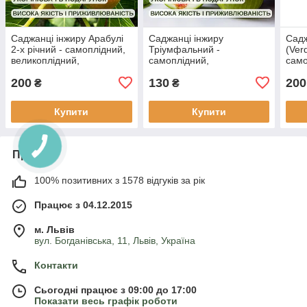
Саджанці інжиру Арабулі
Саджанці інжиру
Садж
2-х річний - самоплідний,
Тріумфальний -
(Verd
великоплідний,
самоплідний,
само
морозостійкий
великоплідний,
вели
200
130
200
морозостійкий
моро
₴
₴
Купити
Купити
Про нас
100% позитивних з 1578 відгуків за рік
Працює з 04.12.2015
м. Львів
вул. Богданівська, 11, Львів, Україна
Контакти
Сьогодні працює з 09:00 до 17:00
Показати весь графік роботи