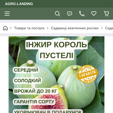
AGRO-LANDING
Товари та послуги
Саджанці екзотичних рослин
Садж