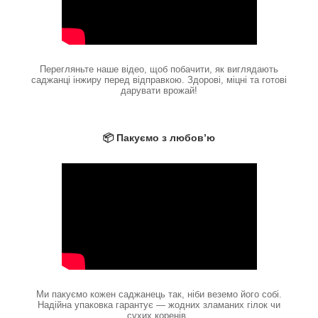
Перегляньте наше відео, щоб побачити, як виглядають
саджанці інжиру перед відправкою. Здорові, міцні та готові
дарувати врожай!
📦 Пакуємо з любов’ю
Ми пакуємо кожен саджанець так, ніби веземо його собі.
Надійна упаковка гарантує — жодних зламаних гілок чи
сухих коренів.