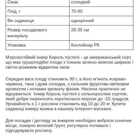
Смак
солодкий
Плід, г
70-90
Вік саджанця
однорічний
Розмір посадкового
20-35 см
матеріалу
Упаковка
Контейнер Р9
Морозостійкий інжир Король пустелі - це американський сорт,
що має грушоподібні плоди з тонкою зелено-жовтою шкіркою і
світло-рожевим відкритим оком.
Середня вага плоду становить 90 г, а його м'якоть яскраво-
червона, тане і дуже солодка, з сильним фруктово-квітковим
ароматом і нотками аромату фініків. Насіння практично не
відчувається. Інжир Король пустелі є сильнорослим сортом,
який добре переносить короткочасні морози до -15 градусів.
Урожайність з 1-ї рослини становить від 10 до 20 кг. Купити
саджанці інжиру можна в нашому інтернет-магазині.
Для посадки і догляду за інжиром необхідно вибрати сонячне
місце, помірно вологий ґрунт, регулярно поливати і
підгодовувати рослину.