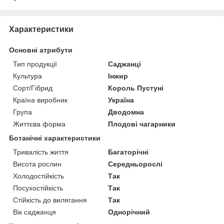
Характеристики
Основні атрибути
Тип продукції
Саджанці
Культура
Інжир
Сорт/Гібрид
Король Пустуні
Країна виробник
Україна
Група
Дводомна
Життєва форма
Плодові чагарники
Ботанічні характеристики
Тривалість життя
Багаторічні
Висота рослин
Середньорослі
Холодостійкість
Так
Посухостійкість
Так
Стійкість до вилягання
Так
Вік саджанця
Однорічний