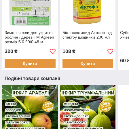
Зимові чохли для укриття
Біо-інсектицид Актофіт від
Субс
рослин і дерев ТМ Agreen
спектру шкідників 200 мл
Унів
розмір S 0.90/0.48 м
320
108
₴
₴
60
Купити
Купити
Подібні товари компанії