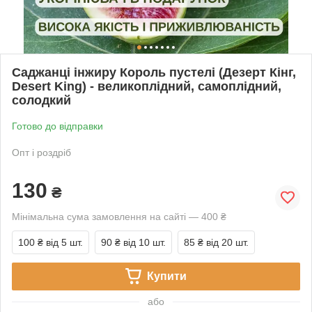
Саджанці інжиру Король пустелі (Дезерт Кінг,
Desert King) - великоплідний, самоплідний,
солодкий
Готово до відправки
Опт і роздріб
130
₴
Мінімальна сума замовлення на сайті — 400 ₴
100 ₴
від 5 шт.
90 ₴
від 10 шт.
85 ₴
від 20 шт.
Купити
або