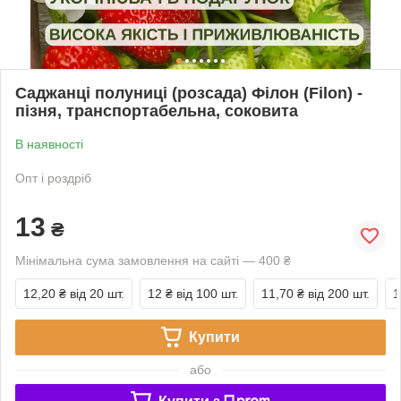
Саджанці полуниці (розсада) Філон (Filon) -
пізня, транспортабельна, соковита
В наявності
Опт і роздріб
13
₴
Мінімальна сума замовлення на сайті — 400 ₴
12,20 ₴
від 20 шт.
12 ₴
від 100 шт.
11,70 ₴
від 200 шт.
1
Купити
або