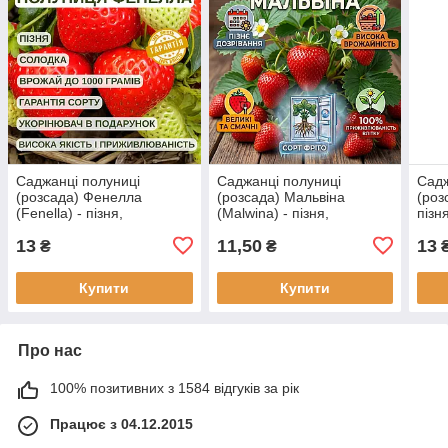
Саджанці полуниці
Саджанці полуниці
Садж
(розсада) Фенелла
(розсада) Мальвіна
(роз
(Fenella) - пізня,
(Malwina) - пізня,
пізн
урожайна,
транспортабельна,
соко
13
11,50
13
транспортабельна
соковита
₴
₴
Купити
Купити
Про нас
100% позитивних з 1584 відгуків за рік
Працює з 04.12.2015