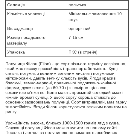
Селекція
польська
Кількість в упаковці
Мінімальне замовлення 10
штук
Вік саджанця
однорічний
Розмір посадкового
7-15 см
матеріалу
Упаковка
ПКС (в стрейч)
Полуниця Філон (Filon) - це сорт пізнього терміну дозрівання,
який має високу врожайність і транспортабельність. Кущі
сильні, потужні, з великим зеленим листям і потужними
квітконосами, дають велику кількість вусів. Ягоди красиві,
блискучі, темно-червоні, правильної подовжено-конічної
форми, дуже великі (до 60-70 г) з помірно щільною,
соковитою м'якоттю. Вони мають приємний солодкий смак і
ніжний аромат суниці. У цього сорту хороша стійкість до
основних захворювань полуниці. Сорт витривалий, має гарну
зимостійкість. Ягоди Філон користуються великим попитом на
ринку.
Урожайність висока, близько 1000-1500 грамів ягід з куща.
Саджанці полуниці Філон можна купити на нашому сайті.
Посадка і догляд за полуницею не вимагають особливих