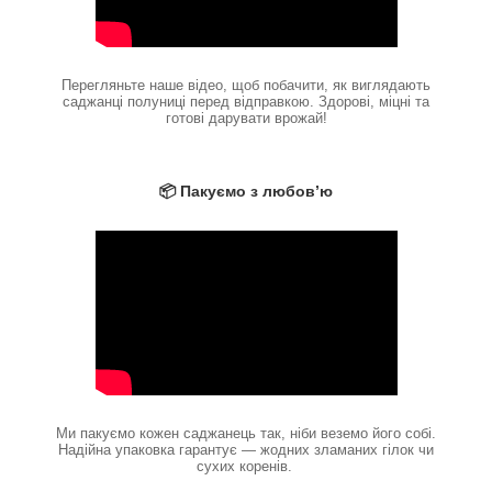
Перегляньте наше відео, щоб побачити, як виглядають
саджанці полуниці перед відправкою. Здорові, міцні та
готові дарувати врожай!
📦 Пакуємо з любов’ю
Ми пакуємо кожен саджанець так, ніби веземо його собі.
Надійна упаковка гарантує — жодних зламаних гілок чи
сухих коренів.