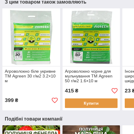
З цим товаром також замовляють
Агроволокно біле укривне
Агроволокно чорне для
Інсе
ТМ Agreen 30 г/м2 3.2×10
мульчування ТМ Agreen
широ
м
50 г/м2 1.6×10 м
шкід
Шве
415
23
₴
399
₴
Купити
Подібні товари компанії