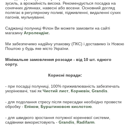
зусиль, а врожайність висока. Рекомендується посадка на
сонячних ділянках, навесні або восени. Основний догляд
полягає в регулярному поливі, підживленні, видаленні сухих
пагонів, мульчуванні.
Саджанці полуниці Філон Ви можете замовити на сайті
магазину
Агролендінг
.
Ми забезпечимо надійну упаковку (ПКС) і доставимо їх Новою
Поштою у будь яке місто України.
Мінімальне замовлення розсади - від 10 шт. одного
сорту.
Корисні поради:
- при посадці полуниці, 100% приживлюваність забезпечать
укорінювачі, такі як
Чистий лист
,
Корневін
,
Grandis
.
- для подолання стресу після пересадки необхідно провести
обробку -
Епіном
,
Бурштиновою кислотою
.
- для швидкого зростання потужної кореневої системи,
садівники використовують -
Grandis
,
Radifarm
.