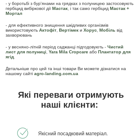
- у боротьбі з бур'янами на грядках з полуницею застосовують
гербіцид вибіркової дії
Мастак
, і так само гербіцид
Мастак +
Мортал
- для ефективного знищення шкідливих організмів
використовують
Акто
фіт
,
Вертімек
и
Хорус
,
Мобіль
від
захворювань
- у весняно-літній період саджанці підгодовують -
Чистий
лист для полуниці
,
Yara Mila Cropcare
або
Плантатор для
ягід
.
Детальніше про цей та інші товари Ви можете дізнатися на
нашому сайті
agro-landing.com.ua
Які переваги отримують
наші клієнти:
Якісний посадковий матеріал.