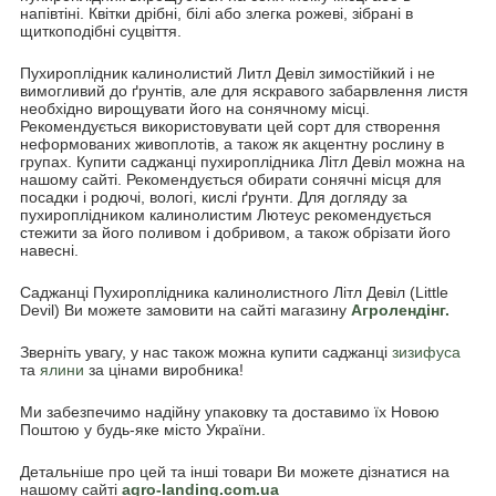
напівтіні. Квітки дрібні, білі або злегка рожеві, зібрані в
щиткоподібні суцвіття.
Пухироплідник калинолистий Литл Девіл зимостійкий і не
вимогливий до ґрунтів, але для яскравого забарвлення листя
необхідно вирощувати його на сонячному місці.
Рекомендується використовувати цей сорт для створення
неформованих живоплотів, а також як акцентну рослину в
групах. Купити саджанці пухироплідника Літл Девіл можна на
нашому сайті. Рекомендується обирати сонячні місця для
посадки і родючі, вологі, кислі ґрунти. Для догляду за
пухироплідником калинолистим Лютеус рекомендується
стежити за його поливом і добривом, а також обрізати його
навесні.
Саджанці Пухироплідника калинолистного Літл Девіл (Little
Devil) Ви можете замовити на сайті магазину
Агролендінг.
Зверніть увагу, у нас також можна купити саджанці
зизифуса
та
ялини
за цінами виробника!
Ми забезпечимо надійну упаковку та доставимо їх Новою
Поштою у будь-яке місто України.
Детальніше про цей та інші товари Ви можете дізнатися на
нашому сайті
agro-landing.com.ua