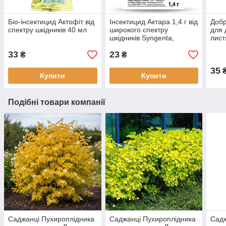
Біо-інсектицид Актофіт від
Інсектицид Актара 1,4 г від
Добр
спектру шкідників 40 мл
широкого спектру
для 
шкідників Syngenta,
лист
Швейцарія
33
23
₴
₴
35
Купити
Купити
Подібні товари компанії
Саджанці Пухироплідника
Саджанці Пухироплідника
Садж