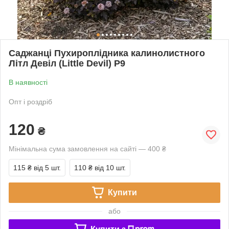
Саджанці Пухироплідника калинолистного
Літл Девіл (Little Devil) Р9
В наявності
Опт і роздріб
120
₴
Мінімальна сума замовлення на сайті — 400 ₴
115 ₴
від 5 шт.
110 ₴
від 10 шт.
Купити
або