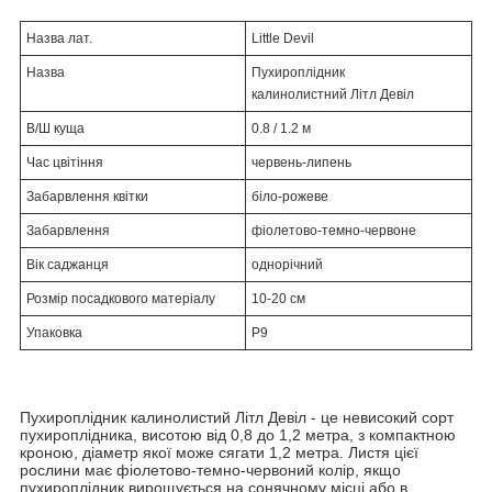
Назва лат.
Little Devil
Назва
Пухироплідник
калинолистний Літл Девіл
В/Ш куща
0.8 / 1.2 м
Час цвітіння
червень-липень
Забарвлення квітки
біло-рожеве
Забарвлення
фіолетово-темно-червоне
Вік саджанця
однорічний
Розмір посадкового матеріалу
10-20 см
Упаковка
Р9
Пухироплідник калинолистий Літл Девіл - це невисокий сорт
пухироплідника, висотою від 0,8 до 1,2 метра, з компактною
кроною, діаметр якої може сягати 1,2 метра. Листя цієї
рослини має фіолетово-темно-червоний колір, якщо
пухироплідник вирощується на сонячному місці або в