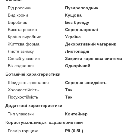
Рід рослини
Пузиреплодник
Вид крони
Кущова
Виробник
Без бренду
Висота рослин
Середньорослі
Країна виробник
Україна
Життєва форма
Декоративний чагарник
Листя взимку
Листопадні
Спосіб упаковки
Закрита коренева система
Вік саджанця
Однорічний
Ботанічні характеристики
Швидкість зростання
Середня швидкість
Холодостійкість
Так
Посухостійкість
Так
Додаткові характеристики
Тип упаковки
Контейнер
Користувальницькі характеристики
Розмір горщика
P9 (0.5L)