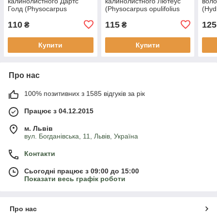
калинолистного Дартс
калинолистного Лютеус
воло
Голд (Physocarpus
(Physocarpus opulifolius
(Hyd
opulifolius Dart’s Gold) Р9
Luteus) Р9
Littl
110
115
125
₴
₴
Купити
Купити
Про нас
100% позитивних з 1585 відгуків за рік
Працює з 04.12.2015
м. Львів
вул. Богданівська, 11, Львів, Україна
Контакти
Сьогодні працює з 09:00 до 15:00
Показати весь графік роботи
Про нас