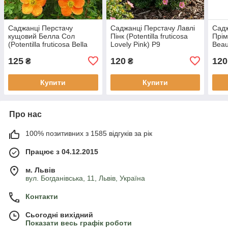
Саджанці Перстачу
Саджанці Перстачу Лавлі
Садж
кущовий Белла Сол
Пінк (Potentilla fruticosa
Прім
(Potentilla fruticosa Bella
Lovely Pink) Р9
Beau
Sol) Р9
125
120
120
₴
₴
Купити
Купити
Про нас
100% позитивних з 1585 відгуків за рік
Працює з 04.12.2015
м. Львів
вул. Богданівська, 11, Львів, Україна
Контакти
Сьогодні вихідний
Показати весь графік роботи