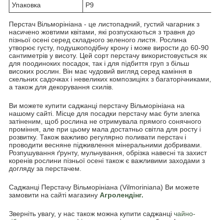
Упаковка
Р9
Перстач Вільморініана - це листопадний, густий чагарник з
насичено жовтими квітами, які розпускаються з травня до
пізньої осені серед складного зеленого листя. Рослина
утворює густу, подушкоподібну крону і може вирости до 60-90
сантиметрів у висоту. Цей сорт перстачу використовується як
для поодиноких посадок, так і для підбиття груп з більш
високих рослин. Він має чудовий вигляд серед каміння в
скельних садочках і невеликих композиціях з багаторічниками,
а також для декорування схилів.
Ви можете купити саджанці перстачу Вільморініана на
нашому сайті. Місце для посадки перстачу має бути злегка
затіненим, щоб рослина не отримувала прямого сонячного
проміння, але при цьому мала достатньо світла для росту і
розвитку. Також важливо регулярно поливати перстач і
проводити весняне підживлення мінеральними добривами.
Розпушування ґрунту, мульчування, обрізка навесні та захист
коренів рослини пізньої осені також є важливими заходами з
догляду за перстачем.
Саджанці Перстачу Вільморініана (Vilmoriniana) Ви можете
замовити на сайті магазину
Агролендінг.
Зверніть увагу, у нас також можна купити саджанці
чайно-