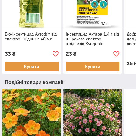
Біо-інсектицид Актофіт від
Інсектицид Актара 1,4 г від
Добр
спектру шкідників 40 мл
широкого спектру
для 
шкідників Syngenta,
лист
Швейцарія
33
23
₴
₴
35
Купити
Купити
Подібні товари компанії