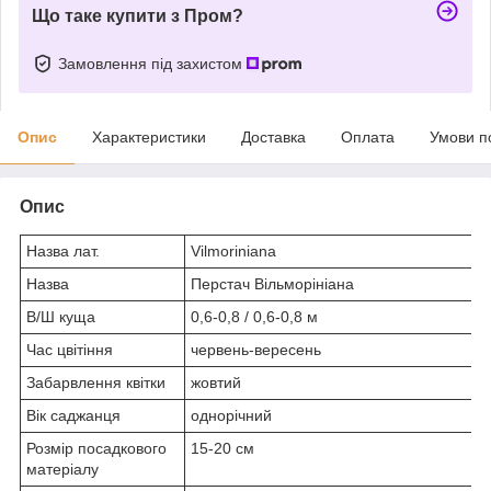
Що таке купити з Пром?
Замовлення під захистом
Опис
Характеристики
Доставка
Оплата
Умови п
Опис
Назва лат.
Vilmoriniana
Назва
Перстач Вільморініана
В/Ш куща
0,6-0,8 / 0,6-0,8 м
Час цвітіння
червень-вересень
Забарвлення квітки
жовтий
Вік саджанця
однорічний
Розмір посадкового
15-20 см
матеріалу