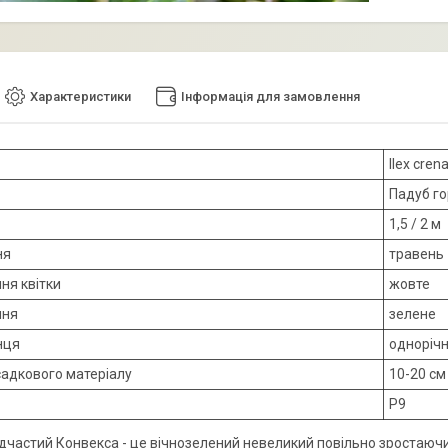
Характеристики
Інформація для замовлення
Ilex cren
Падуб г
1,5 / 2 м
ня
травень
ня квітки
жовте
ння
зелене
нця
одноріч
садкового матеріалу
10-20 см
Р9
дчастий Конвекса - це вічнозелений невеликий повільно зростаючий