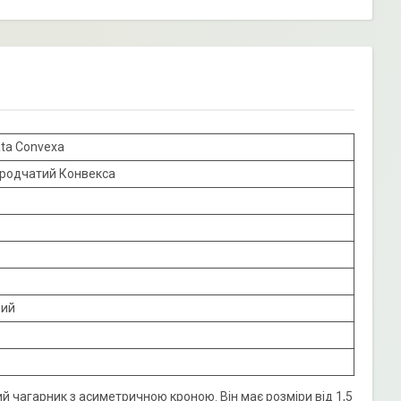
ata Convexa
ородчатий Конвекса
ний
 чагарник з асиметричною кроною. Він має розміри від 1,5