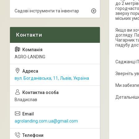
до 2 метрів
городчастог
Садові інструменти та інвентар
зверху пори
міських умо
Якщо ви хо
догляду. П
Чагарник та
падубу дос
AGRO-LANDING
Саджанці П
Зверніть у
вул. Богданівська, 11, Львів, Україна
Ми забезпе
Детальніше
Владислав
agrolanding.com.ua@gmail.com