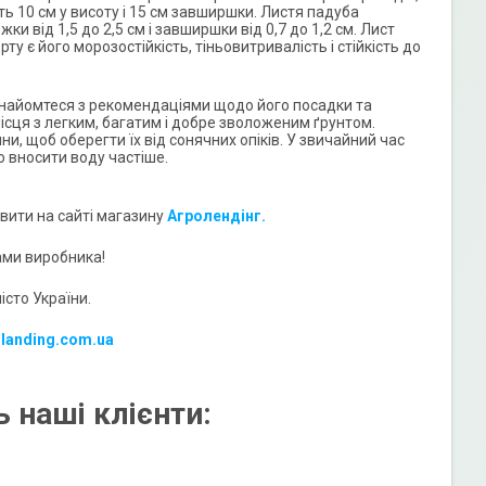
ть 10 см у висоту і 15 см завширшки. Листя падуба
 від 1,5 до 2,5 см і завширшки від 0,7 до 1,2 см. Лист
у є його морозостійкість, тіньовитривалість і стійкість до
ознайомтеся з рекомендаціями щодо його посадки та
ісця з легким, багатим і добре зволоженим ґрунтом.
и, щоб оберегти їх від сонячних опіків. У звичайний час
о вносити воду частіше.
вити на сайті магазину
Агролендінг.
ами виробника!
сто України.
-landing.com.ua
 наші клієнти: