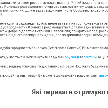
 заввишки і з віком розростається в ширину. Річний приріст станови
о Конвекса розташоване почергово і має еліптичну форму, завдовжки
стий і опуклий, що нагадує самшитове листя. Особливістю цього сорт
в.
чете купити саджанці падуба, зверніть увагу на сорт Конвекса та 
адуб городчастий Конвекса рекомендується для посадки в тінисті м
кож добре піддається стрижці. Навесні слід прикрити молоді рослин
татньо одного поливу на тиждень, але за тривалої посухи необхідн
адуба городчатого Конвекса (Ilex crenata Convexa) Ви можете замо
вагу, у нас також можна купити саджанці
брусниці
та
гейхери
за цін
чимо надійну упаковку та доставимо їх Новою Поштою у будь-яке мі
 про цей та інші товари Ви можете дізнатися на нашому сайті
agro
Які переваги отримують