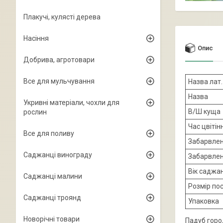
Плакучі, кулясті дерева
Насіння
Опис
Добрива, агротовари
Все для мульчування
Назва лат.
Назва
Укривні матеріали, чохли для
В/Ш куща
рослин
Час цвітін
Все для поливу
Забарвлен
Саджанці винограду
Забарвле
Вік саджа
Саджанці малини
Розмір по
Саджанці троянд
Упаковка
Новорічні товари
Падуб горо