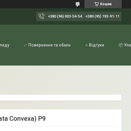
Кошик
+380 (96) 003-54-54
+380 (95) 193-91-11
гляду
✅ Повернення та обмін
⭐ Відгуки
📦 Уп
ata Convexa) Р9