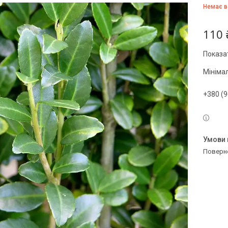
Немає в
110 
Показат
Мініма
+380 (9
поверн