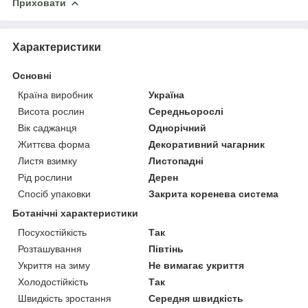
Приховати
Характеристики
Основні
Країна виробник
Україна
Висота рослин
Середньорослі
Вік саджанця
Однорічний
Життєва форма
Декоративний чагарник
Листя взимку
Листопадні
Рід рослини
Дерен
Спосіб упаковки
Закрита коренева система
Ботанічні характеристики
Посухостійкість
Так
Розташування
Півтінь
Укриття на зиму
Не вимагає укриття
Холодостійкість
Так
Швидкість зростання
Середня швидкість