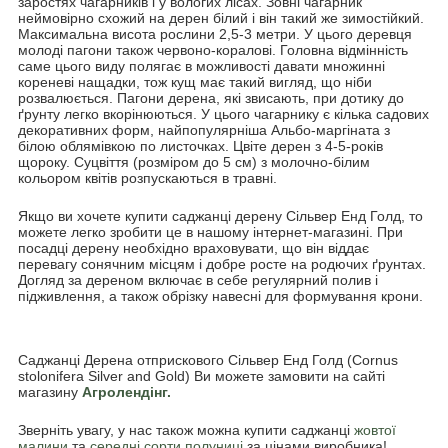
заростях чагарників і у вологих лісах. Зовні чагарник
неймовірно схожий на дерен білий і він такий же зимостійкий.
Максимальна висота рослини 2,5-3 метри. У цього деревця
молоді пагони також червоно-коралові. Головна відмінність
саме цього виду полягає в можливості давати множинні
кореневі нащадки, тож кущ має такий вигляд, що ніби
розвалюється. Пагони дерена, які звисають, при дотику до
ґрунту легко вкорінюються. У цього чагарнику є кілька садових
декоративних форм, найпопулярніша Альбо-маргіната з
білою облямівкою по листочках. Цвіте дерен з 4-5-років
щороку. Суцвіття (розміром до 5 см) з молочно-білим
кольором квітів розпускаються в травні.
Якщо ви хочете купити саджанці дерену Сільвер Енд Голд, то
можете легко зробити це в нашому інтернет-магазині. При
посадці дерену необхідно враховувати, що він віддає
перевагу сонячним місцям і добре росте на родючих ґрунтах.
Догляд за дереном включає в себе регулярний полив і
підживлення, а також обрізку навесні для формування крони.
Саджанці Дерена отприскового Сільвер Енд Голд (Cornus
stolonifera Silver and Gold) Ви можете замовити на сайті
магазину
Агролендінг.
Зверніть увагу, у нас також можна купити саджанці
жовтої
малини
та
середні сорти полуниці
за цінами виробника!