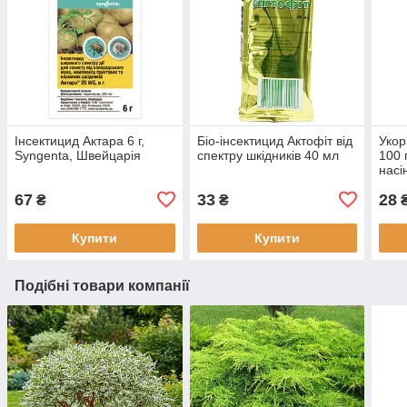
Інсектицид Актара 6 г,
Біо-інсектицид Актофіт від
Укор
Syngenta, Швейцарія
спектру шкідників 40 мл
100 
насі
67
33
28
₴
₴
Купити
Купити
Подібні товари компанії