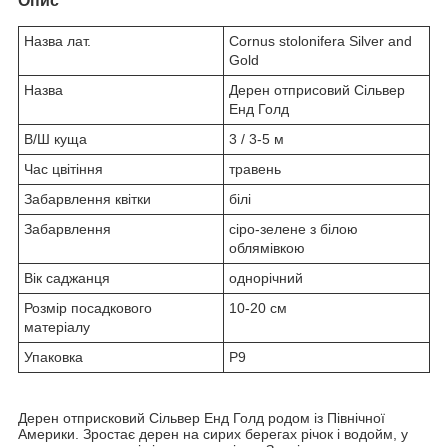
Опис
Назва лат.
Cornus stolonifera Silver and
Gold
Назва
Дерен отприсовий Сільвер
Енд Голд
В/Ш куща
3 / 3-5 м
Час цвітіння
травень
Забарвлення квітки
білі
Забарвлення
сіро-зелене з білою
облямівкою
Вік саджанця
однорічний
Розмір посадкового
10-20 см
матеріалу
Упаковка
Р9
Дерен отприсковий Сільвер Енд Голд родом із Північної
Америки. Зростає дерен на сирих берегах річок і водойм, у