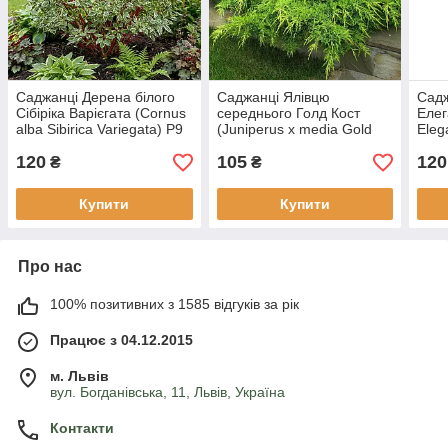
Саджанці Дерена білого
Саджанці Ялівцю
Садж
Сібіріка Варієгата (Cornus
середнього Голд Кост
Елег
alba Sibirica Variegata) Р9
(Juniperus x media Gold
Eleg
Coast) Р9
120
105
120
₴
₴
Купити
Купити
Про нас
100% позитивних з 1585 відгуків за рік
Працює з 04.12.2015
м. Львів
вул. Богданівська, 11, Львів, Україна
Контакти