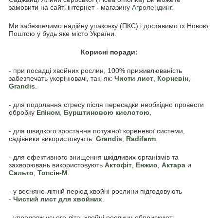
замовити на сайті інтернет - магазину
Агролендинг.
Ми забезпечимо надійну упаковку (ПКС) і доставимо їх Новою
Поштою у будь яке місто України.
Корисні поради:
- при посадці хвойних рослин, 100% приживлюваність
забезпечать укорінювачі, такі як:
Чисти лист
,
Корневін
,
Grandis
.
- для подолання стресу після пересадки необхідно провести
обробку
Епіном
,
Бурштиновою кислотою
.
- для швидкого зростання потужної кореневої системи,
садівники використовують
Grandis
,
Radifarm
.
- для ефективного знищення шкідливих організмів та
захворювань використовують
Актофіт
,
Енжио
,
Актара
и
Сальто
,
Топсін-М
.
- у весняно-літній період хвойні рослини підгодовують
-
Чистий лист для хвойних
.
- упродовж усього літа, хвойні рослини обприскують