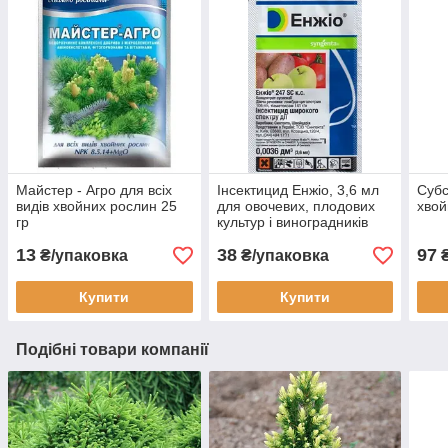
Майстер - Агро для всіх
Інсектицид Енжіо, 3,6 мл
Субс
видів хвойних рослин 25
для овочевих, плодових
хвой
гр
культур і виноградників
Syngenta, Швейцарія
13
38
97
₴/упаковка
₴/упаковка
Купити
Купити
Подібні товари компанії