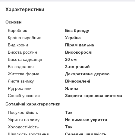
Характеристики
Основні
Виробник
Без бренду
Країна виробник
Україна
Вид крони
Пірамідальна
Висота рослин
Високорослі
Висота саджанця
20 см
Вік саджанця
2-во річний
Життєва форма
Декоративне дерево
Листя взимку
Вічнозелені
Рід рослини
Ялина
Спосіб упаковки
Закрита коренева система
Ботанічні характеристики
Посухостійкість
Так
Укриття на зиму
Не вимагає укриття
Холодостійкість
Так
Швидкість зростання
Середня швидкість