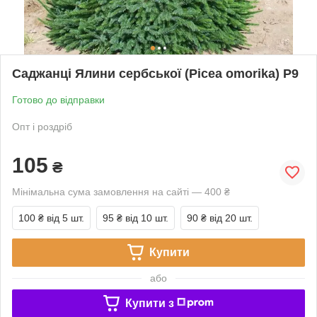
Саджанці Ялини сербської (Picea omorika) Р9
Готово до відправки
Опт і роздріб
105
₴
Мінімальна сума замовлення на сайті — 400 ₴
100 ₴
від 5 шт.
95 ₴
від 10 шт.
90 ₴
від 20 шт.
Купити
або
Купити з