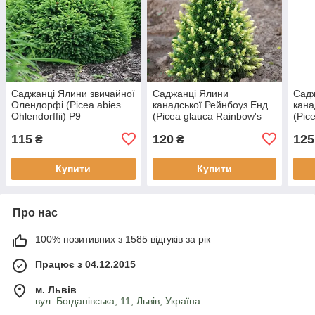
Саджанці Ялини звичайної
Саджанці Ялини
Садж
Олендорфі (Picea abies
канадської Рейнбоуз Енд
кана
Ohlendorffii) Р9
(Picea glauca Rainbow's
(Pic
Еnd) Р9
Blue
115
120
125
₴
₴
Купити
Купити
Про нас
100% позитивних з 1585 відгуків за рік
Працює з 04.12.2015
м. Львів
вул. Богданівська, 11, Львів, Україна