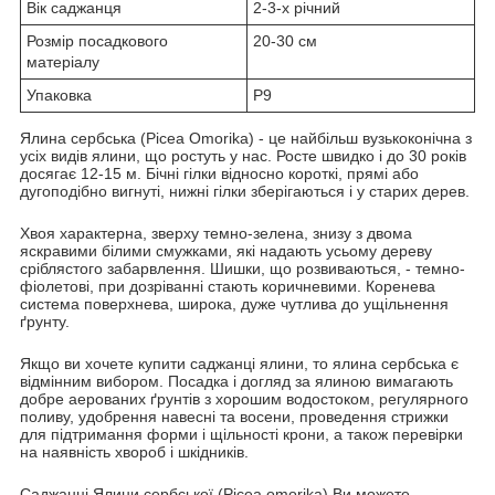
Вік саджанця
2-3-х річний
Розмір посадкового
20-30 см
матеріалу
Упаковка
P9
Ялина сербська (Picea Omorika) - це найбільш вузькоконічна з
усіх видів ялини, що ростуть у нас. Росте швидко і до 30 років
досягає 12-15 м. Бічні гілки відносно короткі, прямі або
дугоподібно вигнуті, нижні гілки зберігаються і у старих дерев.
Хвоя характерна, зверху темно-зелена, знизу з двома
яскравими білими смужками, які надають усьому дереву
сріблястого забарвлення. Шишки, що розвиваються, - темно-
фіолетові, при дозріванні стають коричневими. Коренева
система поверхнева, широка, дуже чутлива до ущільнення
ґрунту.
Якщо ви хочете купити саджанці ялини, то ялина сербська є
відмінним вибором. Посадка і догляд за ялиною вимагають
добре аерованих ґрунтів з хорошим водостоком, регулярного
поливу, удобрення навесні та восени, проведення стрижки
для підтримання форми і щільності крони, а також перевірки
на наявність хвороб і шкідників.
Саджанці Ялини сербської (Picea omorika) Ви можете