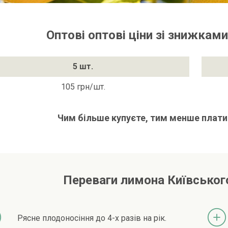
Оптові оптові ціни зі знижками
5 шт.
105 грн/шт.
Чим більше купуєте, тим менше плати
Переваги лимона Київськог
Рясне плодоносіння до 4-х разів на рік.