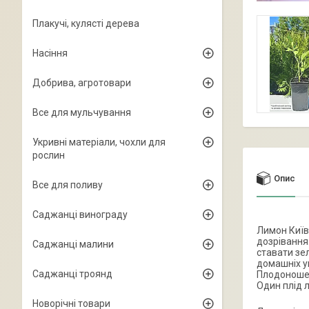
Плакучі, кулясті дерева
Насіння
Добрива, агротовари
Все для мульчування
Укривні матеріали, чохли для
рослин
Опис
Все для поливу
Саджанці винограду
Лимон Київ
дозрівання
Саджанці малини
ставати зе
домашніх у
Саджанці троянд
Плодоношенн
Один плід 
Новорічні товари