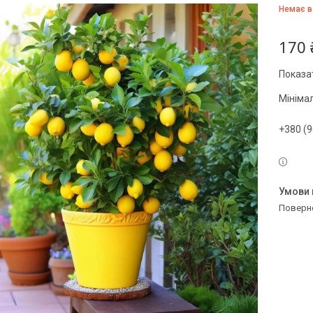
Немає в
170 
Показат
Мініма
+380 (9
поверн