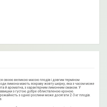
ься своєю великою масою плодів і довгим терміном
лоди лимона мають яскраву жовту шкірку, яка з часом може
ита й ароматна, з характерним лимонним смаком. У
аввишки з густою добре облиствленою кроною.
Урожайність з однієї рослини може досягати 2-3 кг плодів.
в.