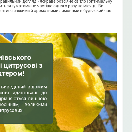
авильний догляд - яскраве розсіяне світло і оптимальну
ться гуматами не частіше одного разу на місяць. Ви
уватися свіжими й ароматними лимонами в будь-який час
иївського
і цитрусові з
ктером!
в виведений відомим
сові адаптовані до
ідрізняються пишною
осінням, великими
итрусових.