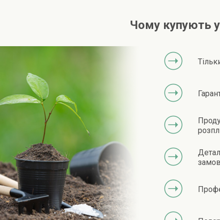
Чому купують у
Тільк
Гаран
Проду
розпл
Детал
замов
Профе