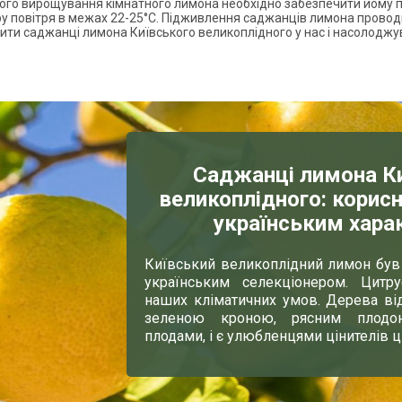
ого вирощування кімнатного лимона необхідно забезпечити йому пр
у повітря в межах 22-25°C. Підживлення саджанців лимона проводи
ити саджанці лимона Київського великоплідного у нас і насолодж
Саджанці лимона К
великоплідного: корисн
українським хара
Київський великоплідний лимон бу
українським селекціонером. Цитру
наших кліматичних умов. Дерева в
зеленою кроною, рясним плодон
плодами, і є улюбленцями цінителів ц