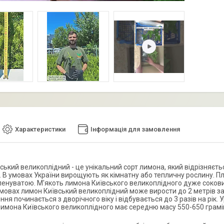
Характеристики
Інформація для замовлення
ський великоплідний - це унікальний сорт лимона, який відрізняєт
. В умовах України вирощують як кімнатну або тепличну рослину. П
ленуватою. М'якоть лимона Київського великоплідного дуже соков
мовах лимон Київський великоплідний може вирости до 2 метрів з
я починається з дворічного віку і відбувається до 3 разів на рік. 
лимона Київського великоплідного має середню масу 550-650 грамі