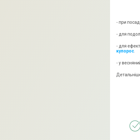
- при поса
- для подо
- для ефек
купорос
.
- у веснян
Детальніше