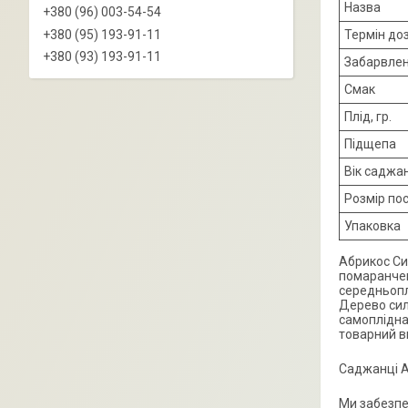
Назва
+380 (96) 003-54-54
+380 (95) 193-91-11
Термін до
+380 (93) 193-91-11
Забарвле
Смак
Плід, гр.
Підщепа
Вік саджа
Розмір по
Упаковка
Абрикос Сир
помаранчев
середньоплі
Дерево сил
самоплідна
товарний в
Саджанці А
Ми забезпе