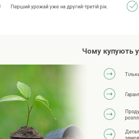
Перший урожай уже на другий-третій рік.
Чому купують у
Тільк
Гаран
Проду
розпл
Детал
замов