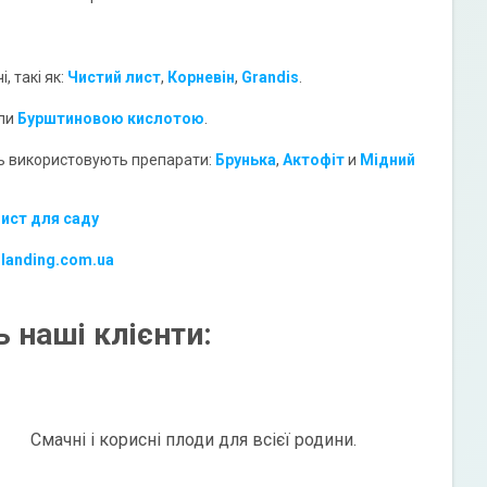
 такі як:
Чистий лист
,
Корневін
,
Grandis
.
ли
Бурштиновою кислотою
.
нь використовують препарати:
Брунька
,
Акто
фіт
и
Мідний
ист для саду
-landing.com.ua
 наші клієнти:
Смачні і корисні плоди для всієї родини.