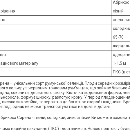
Абрикос
зрівання
пізній
ння
апельси
солодки
65-70
жердел
нця
одноріч
садкового матеріалу
1-1,5 м
ПКС (в с
ена – унікальний сорт румунської селекції. Плоди середніх розмірі
ого кольору з червоним точковим рум'янцем, що займає близько 40
дна, соковита, десертного смаку. Кісточка подовженої форми, невел
ьноросле, формує широку, разлогую крону. У період плодоношення в
, високо зимостійка, толерантна до багатьох хвороб і шкідників. В
игляд, однак не може транспортуватися на довгі відстані.
брикоса Сирена - пізній, солодкий, зимостійкий Ви можете замовит
чимо надійне пакування (ПКС) і доставимо їх Новою поштою у будь-