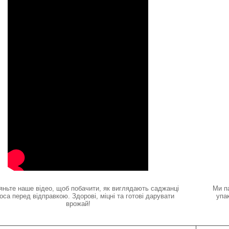
яньте наше відео, щоб побачити, як виглядають саджанці
Ми п
оса перед відправкою. Здорові, міцні та готові дарувати
упа
врожай!