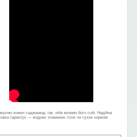
акуємо кожен саджанець так, ніби веземо його собі. Надійна
ковка гарантує — жодних зламаних гілок чи сухих коренів.