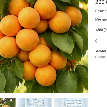
200 
Показат
Мініма
+380 (9
поверн