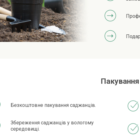
Профе
Подар
Пакування
Безкоштовне пакування саджанців.
Збереження саджанців у вологому
середовищі.