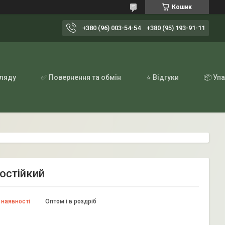
Кошик
+380 (96) 003-54-54
+380 (95) 193-91-11
гляду
✅ Повернення та обмін
⭐ Відгуки
📦 Уп
мостійкий
 наявності
Оптом і в роздріб