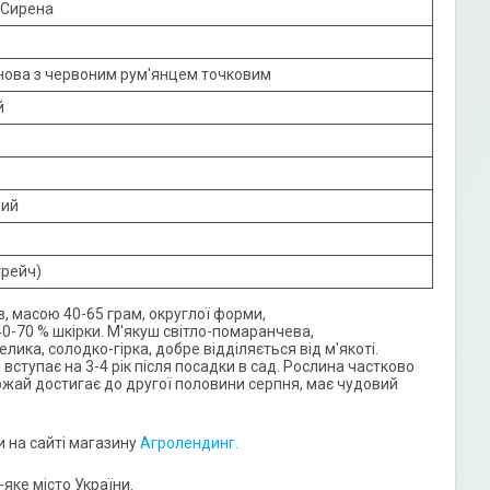
 Сирена
нова з червоним рум'янцем точковим
й
ь
ний
трейч)
в, масою 40-65 грам, округлої форми,
-70 % шкірки. М'якуш світло-помаранчева,
ика, солодко-гірка, добре відділяється від м'якоті.
ступає на 3-4 рік після посадки в сад. Рослина частково
рожай достигає до другої половини серпня, має чудовий
и на сайті магазину
Агролендинг.
яке місто України.