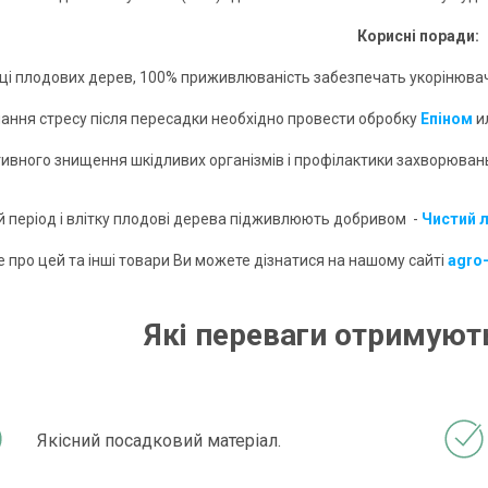
Корисні поради:
дці плодових дерев, 100% приживлюваність забезпечать укорінювачі,
лання стресу після пересадки необхідно провести обробку
Епіном
и
тивного знищення шкідливих організмів і профілактики захворюва
ий період і влітку плодові дерева підживлюють добривом -
Чистий л
 про цей та інші товари Ви можете дізнатися на нашому сайті
agro
Які переваги отримують
Якісний посадковий матеріал.