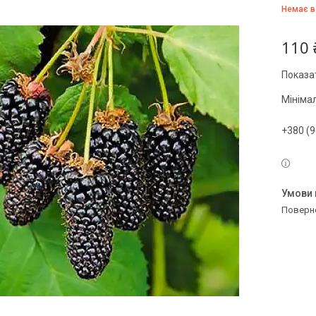
Немає в
110 
Показат
Мініма
+380 (9
поверн