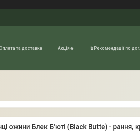
 Оплата та доставка
Акція🔥
🪴Рекомендації по до
і ожини Блек Б'юті (Black Butte) - рання,