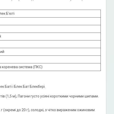
ек Б'юті
й
ний
 коренева система (ПКС)
к Баті і Блек Бат Блекбері.
тів (1,5 м), Пагони густо усіяні короткими чорними шипами.
г (окремі до 20 г), солодкі, з чітко вираженим ожиновим