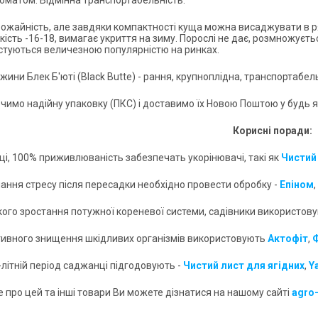
роматом. Відмінна транспортабельність.
ожайність, але завдяки компактності куща можна висаджувати в р
ість -16-18, вимагає укриття на зиму. Порослі не дає, розмножуєтьс
стуються величезною популярністю на ринках.
жини Блек Б'юті (Black Butte) - рання, крупноплідна, транспортабе
чимо надійну упаковку (ПКС) і доставимо їх Новою Поштою у будь як
Корисні поради:
дці, 100% приживлюваність забезпечать укорінювачі, такі як
Чистий
лання стресу після пересадки необхідно провести обробку -
Епіном
,
кого зростання потужної кореневої системи, садівники використов
тивного знищення шкідливих організмів використовують
Акто
фіт
,
-літній період саджанці підгодовують -
Чистий лист для ягідних
,
Y
 про цей та інші товари Ви можете дізнатися на нашому сайті
agro