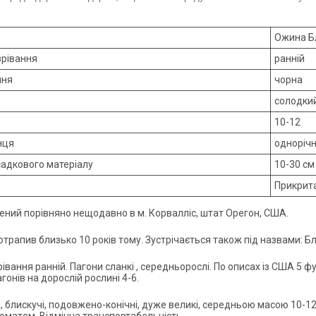
Ожина Бл
зрівання
ранній
ння
чорна
солодки
10-12
нця
одноріч
садкового матеріалу
10-30 см
Прикрита
ений порівняно нещодавно в м. Корвалліс, штат Орегон, США.
отрапив близько 10 років тому. Зустрічається також під назвами: Бле
івання ранній. Пагони сланкі , середньорослі. По описах із США 5 фу
агонів на дорослій рослині 4-6.
, блискучі, подовжено-конічні, дуже великі, середньою масою 10-12 