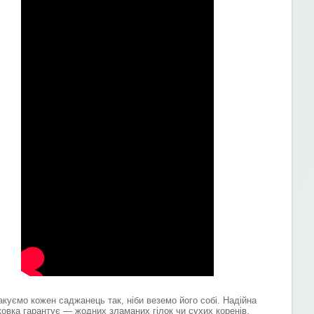
акуємо кожен саджанець так, ніби веземо його собі. Надійна
ковка гарантує — жодних зламаних гілок чи сухих коренів.