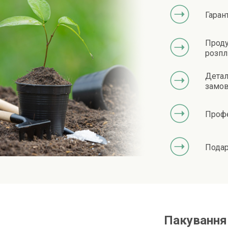
Гаран
Проду
розпл
Детал
замов
Профе
Подар
Пакування