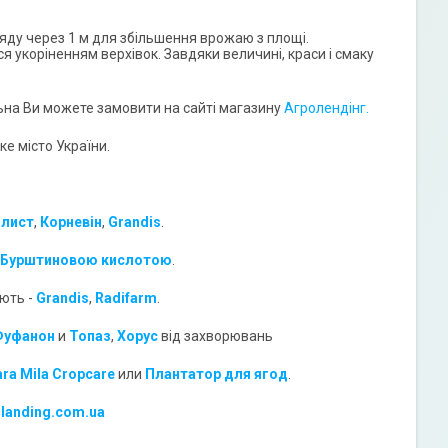
яду через 1 м для збільшення врожаю з площі.
я укоріненням верхівок. Завдяки величині, краси і смаку
льна Ви можете замовити на сайті магазину
Агролендінг.
е місто України.
 лист
,
Корневін
,
Grandis
.
Бурштиновою кислотою
.
ують -
Grandis
,
Radifarm
.
Фуфанон
и
Топаз
,
Хорус
від захворювань
ara Mila Cropcare
или
Плантатор для ягод
.
-landing.com.ua