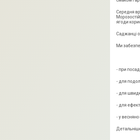
смаком і а
Середня вр
Морозостійк
ягоди кори
Саджанці о
Ми забезпе
- при поса
- для подо
- для швид
- для ефек
- у весняно
Детальніше