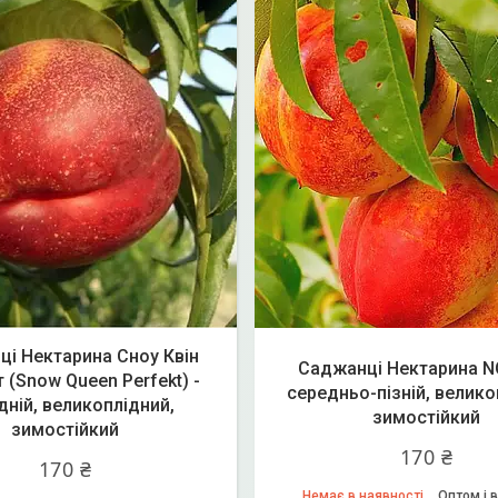
і Нектарина Сноу Квін
Саджанці Нектарина NG
 (Snow Queen Perfekt) -
середньо-пізній, велико
дній, великоплідний,
зимостійкий
зимостійкий
170 ₴
170 ₴
Немає в наявності
Оптом і в