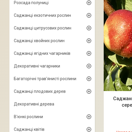
Розсада полуниці
Саджанці екзотичних рослин
Саджанці цитрусових рослин
Саджанці хвойних рослин
Саджанці ягідних чагарників
Декоративні чагарники
Багаторічні трав'янисті рослини
Саджанці плодових дерев
Саджанц
Декоративні дерева
сере
В'юнкі рослини
Саджанці квітів