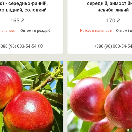
s) - середньо-ранній,
середній, зимостій
коплідний, солодкий
невибагливий
165 ₴
170 ₴
наявності
Оптом і в роздріб
Немає в наявності
Оптом і в
+380 (96) 003-54-54
+380 (96) 003-54-5