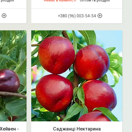
 роздріб
Немає в наявності
Оптом і в роздріб
4
+380 (96) 003-54-54
Хейвен -
Саджанці Нектарина