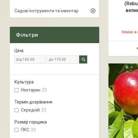
(Rebu
вели
Садові інструменти та інвентар
Немає в 
Фільтри
Ціна
Культура
Нектарин
23
Термін дозрівання
Середній
23
Розмір горщика
ПКС
23