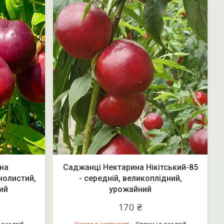
на
Саджанці Нектарина Нікітський-85
нолистий,
- середній, великоплідний,
ий
урожайний
170 ₴