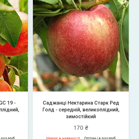
C 19 -
Саджанці Нектарина Старк Ред
плідний,
Голд - середній, великоплідний,
зимостійкий
170 ₴
 роздріб
Немає в наявності
Оптом і в роздріб