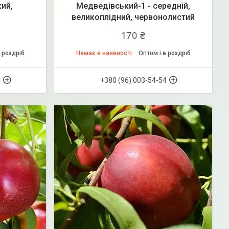
кий,
Медведівський-1 - середній,
великоплідний, червонолистий
170 ₴
 роздріб
Немає в наявності
Оптом і в роздріб
4
+380 (96) 003-54-54