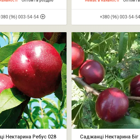
наявності
Оптом і в роздріб
Немає в наявності
Оптом і в
+380 (96) 003-54-54
+380 (96) 003-54-5
і Нектарина Ребус 028
Саджанці Нектарина Біг 