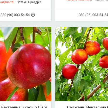
наявності
Оптом і в роздріб
+380 (96) 003-54-54
+380 (96) 003-54-5
Нектарина Інкрочіо П'єрі
Саджанці Нектарина 