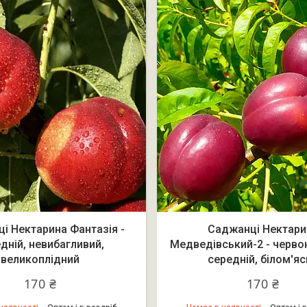
і Нектарина Фантазія -
Саджанці Нектари
дній, невибагливий,
Медведівський-2 - черво
великоплідний
середній, білом'яс
170 ₴
170 ₴