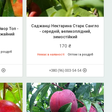
Саджанці Нектарина Старк Сангло
вор Топ -
- середній, великоплідний,
ожайний
зимостійкий
170 ₴
 роздріб
Немає в наявності
Оптом і в роздріб
4
+380 (96) 003-54-54