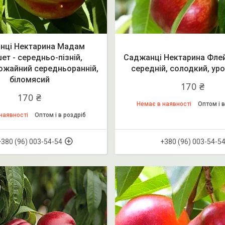
нці Нектарина Мадам
ет - середньо-пізній,
Саджанці Нектарина Флей
ожайний середньоранній,
середній, солодкий, ур
біломясий
170 ₴
170 ₴
Немає в наявності
Оптом і в
наявності
Оптом і в роздріб
+380 (96) 003-54-54
+380 (96) 003-54-5