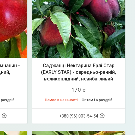
мчанин -
Саджанці Нектарина Ерлі Стар
дний,
(EARLY STAR) - середньо-ранній,
великоплідний, невибагливий
170 ₴
 роздріб
Немає в наявності
Оптом і в роздріб
4
+380 (96) 003-54-54