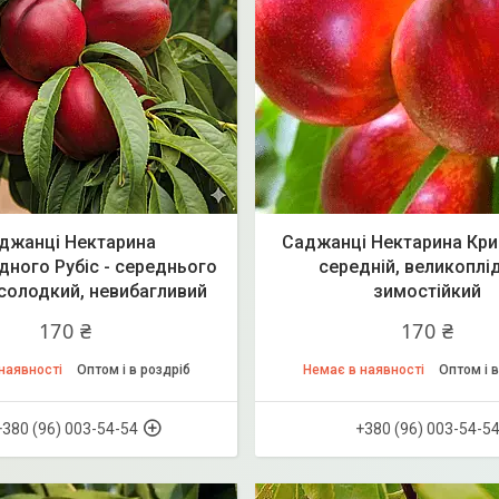
джанці Нектарина
Саджанці Нектарина Кри
ного Рубіс - середнього
середній, великоплі
 солодкий, невибагливий
зимостійкий
170 ₴
170 ₴
наявності
Оптом і в роздріб
Немає в наявності
Оптом і в
+380 (96) 003-54-54
+380 (96) 003-54-5