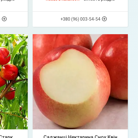
4
+380 (96) 003-54-54
Старк
Саджанці Нектарина Сноу Квін