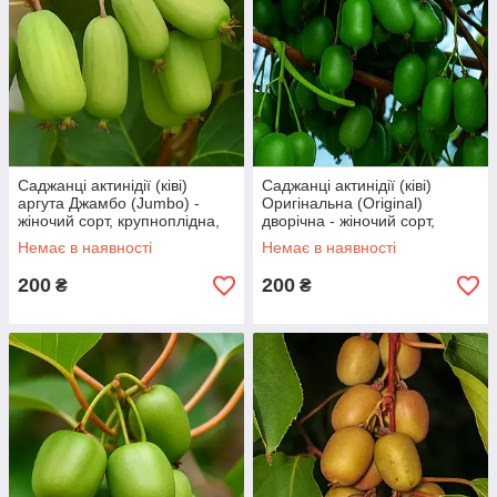
Саджанці актинідії (ківі)
Саджанці актинідії (ківі)
аргута Джамбо (Jumbo) -
Оригінальна (Original)
жіночий сорт, крупноплідна,
дворічна - жіночий сорт,
морозостійка С1.5
урожайна, морозостійка С1.5
Немає в наявності
Немає в наявності
200
200
₴
₴