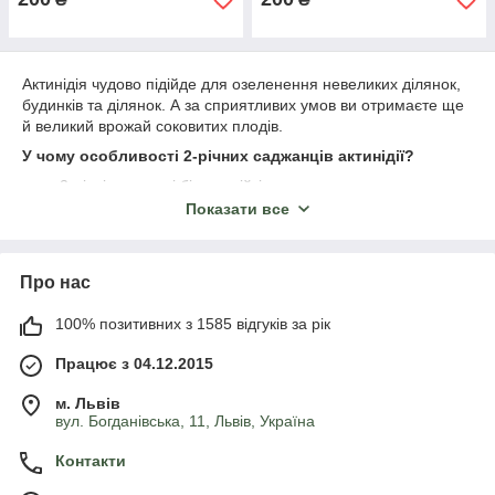
Актинідія чудово підійде для озеленення невеликих ділянок,
будинків та ділянок. А за сприятливих умов ви отримаєте ще
й великий врожай соковитих плодів.
У чому особливості 2-річних саджанців актинідії?
2-річні саджанці більш стійкі до низьких температур.
Показати все
Висота такого саджанця становить 30-35 см.
Перший врожай можна збирати вже на наступний рік.
Саджанці актинідії стійкі до хвороб та шкідників.
Про нас
100% позитивних з 1585 відгуків за рік
Працює з 04.12.2015
м. Львів
вул. Богданівська, 11, Львів, Україна
Контакти