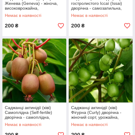
Женева (Geneva) - жіноча,
гостролистого Іссаї (Issai)
високоврожайна,
дворічна - самозапильна,
морозостійка С1.5
морозостійка С1.5
Немає в наявності
Немає в наявності
200
200
₴
₴
Саджанці актинідії (ківі)
Саджанці актинідії (ківі)
Самоплідна (Self-fertile)
Фігурна (Curly) дворічна -
дворічна - самоплідна,
жіночий сорт, урожайна,
морозостійка С1.5
морозостійка С1.5
Немає в наявності
Немає в наявності
200
200
₴
₴