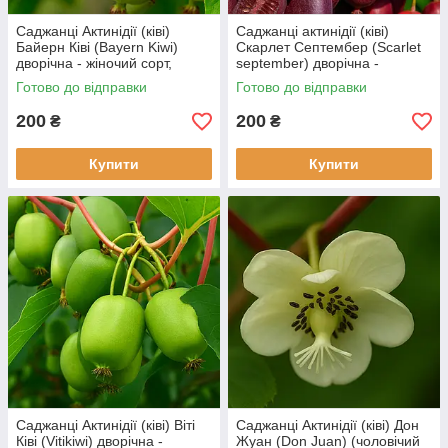
Саджанці Актинідії (ківі)
Саджанці актинідії (ківі)
Байерн Ківі (Bayern Kiwi)
Скарлет Септембер (Scarlet
дворічна - жіночий сорт,
september) дворічна -
крупноплідна, солодка С1.5
солодка, морозостійка С1.5
Готово до відправки
Готово до відправки
200
200
₴
₴
Купити
Купити
Саджанці Актинідії (ківі) Віті
Саджанці Актинідії (ківі) Дон
Ківі (Vitikiwi) дворічна -
Жуан (Don Juan) (чоловічий