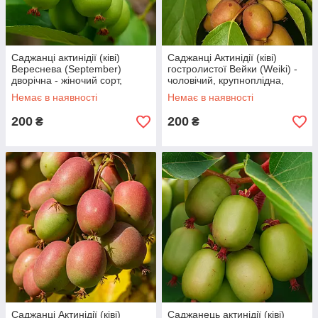
Саджанці актинідії (ківі)
Саджанці Актинідії (ківі)
Вереснева (September)
гостролистої Вейки (Weiki) -
дворічна - жіночий сорт,
чоловічий, крупноплідна,
урожайна, великоплідна С1.5
морозостійка С1.5
Немає в наявності
Немає в наявності
200
200
₴
₴
Саджанці Актинідії (ківі)
Саджанець актинідії (ківі)