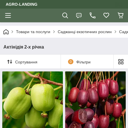
AGRO-LANDING
Товари та послуги
Саджанці екзотичних рослин
Садж
Актінідія 2-х річна
Сортування
0
Фільтри