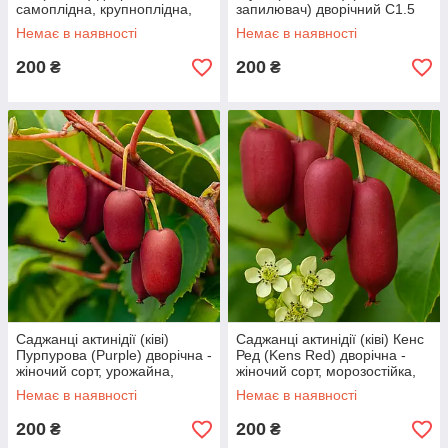
самоплідна, крупноплідна,
запилювач) дворічний С1.5
солодка С1.5
Немає в наявності
Немає в наявності
200
200
₴
₴
Саджанці актинідії (ківі)
Саджанці актинідії (ківі) Кенс
Пурпурова (Purple) дворічна -
Ред (Kens Red) дворічна -
жіночий сорт, урожайна,
жіночий сорт, морозостійка,
солодка С1.5
урожайна С1.5
Немає в наявності
Немає в наявності
200
200
₴
₴