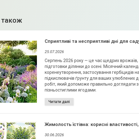
Сприятливі та несприятливі дні для саду
25.07.2026
Серпень 2026 року — це час щедрих врожаїв, 
підготовки ділянки до осені. Місячний кален
коренеутворення, застосування гербіцидів н
підкислювачів ґрунту для ваших улюблених д
робіт, який допоможе правильно доглядати з
пізньостиглими ягодами.
Жимолость їстівна: корисні властивості
30.06.2026