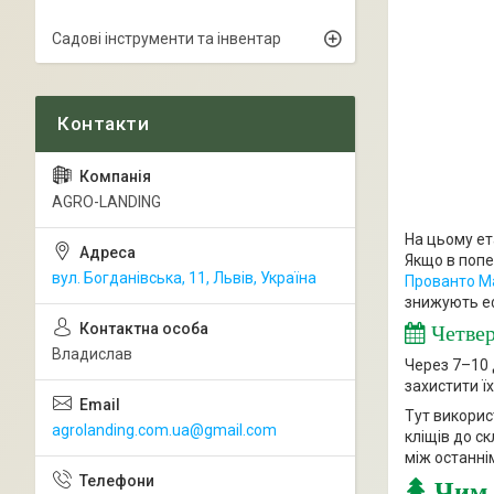
Садові інструменти та інвентар
AGRO-LANDING
На цьому ет
Якщо в попе
вул. Богданівська, 11, Львів, Україна
Прованто М
знижують еф
Четвер
Владислав
Через 7–10 
захистити ї
Тут викорис
agrolanding.com.ua@gmail.com
кліщів до с
між останні
Чим 