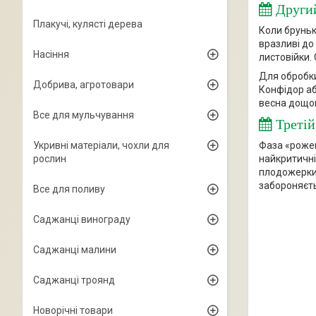
Другий
Плакучі, кулясті дерева
Коли бруньк
вразливі до
Насіння
листовійки.
Для обробки
Добрива, агротовари
Конфідор а
весна дощов
Все для мульчування
Третій
Укривні матеріали, чохли для
Фаза «роже
рослин
найкритичні
плодожерки 
забороняєт
Все для поливу
Саджанці винограду
Саджанці малини
Саджанці троянд
Новорічні товари