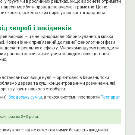
, у ґрунті чи в рослинних рештках. Якщо ви хочете отримати
навесні має бути проведена вчасно і грамотно. Це не
них кроків, кожен із яких вирішує конкретні завдання
ід хвороб і шкідників
рев весною — це не одноразове обприскування, а кілька
асі. Кожен із них прив'язаний до певної фенологічної фази
жна досягти реального ефекту. Ми рекомендуємо проводити
з ранньої весни і закінчуючи періодом після цвітіння.
них.
 встановиться вище нуля — орієнтовно в березні, поки
робляємо дерева та кущі концентрованими розчинами, які
рі та у ґрунті навколо стовбурів.
ин),
бордоську суміш
, а також системні препарати
Препарат
дин раз на 2–3 роки.
урному колі — адже саме там зимує більшість шкідників.