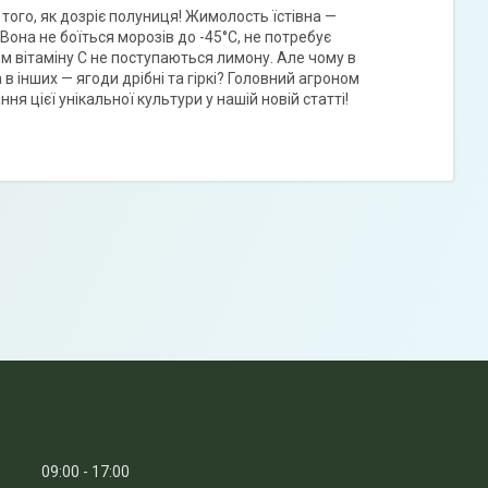
того, як дозріє полуниця! Жимолость їстівна —
Вона не боїться морозів до -45°C, не потребує
том вітаміну С не поступаються лимону. Але чому в
 інших — ягоди дрібні та гіркі? Головний агроном
я цієї унікальної культури у нашій новій статті!
09:00
17:00