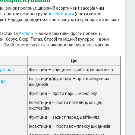
дні ринок пропонує широкий асортимент засобів чим
 їх на три основні групи:
інсектициди
(проти комах-
ів). Нерідко доводиться застосовувати препарати з кількох
Фастак та
Актелік
— вони ефективні проти попелиці,
і Хорус, Скор, Топаз, Стробі та мідний купорос — вони
т і Омайт застосовують точково, коли виявлено масове
Дія
купорос
Фунгіцид — знищення грибків, лишайників
Інсектицид/фунгіцид — проти зимуючих
рдо
шкідників
Фунгіцид — проти парші, моніліозу
Інсектицид — проти попелиці, кліщів,
листовійки
Фунгіцид — захист перед цвітінням
Інсектицид — проти комплексу шкідників