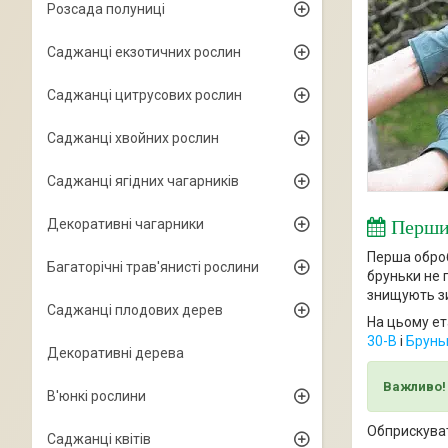
Розсада полуниці
Саджанці екзотичних рослин
Саджанці цитрусових рослин
Саджанці хвойних рослин
Саджанці ягідних чагарників
Декоративні чагарники
Перши
Перша оброб
Багаторічні трав'янисті рослини
бруньки не 
знищують зим
Саджанці плодових дерев
На цьому ет
30-В
і
Брунь
Декоративні дерева
Важливо!
В'юнкі рослини
Обприскуват
Саджанці квітів