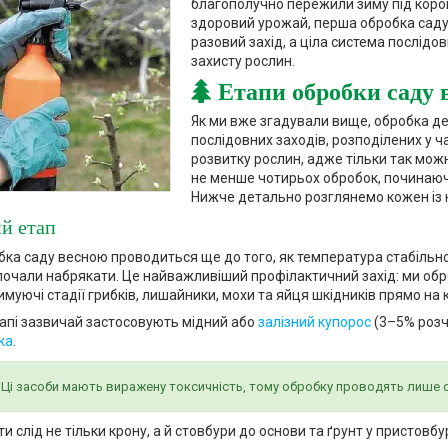
благополучно пережили зиму під корою
здоровий урожай, перша обробка саду 
разовий захід, а ціла система послідов
захисту рослин.
Етапи обробки саду в
Як ми вже згадували вище, обробка де
послідовних заходів, розподілених у ч
розвитку рослин, адже тільки так мо
не менше чотирьох обробок, починаючи 
Нижче детально розглянемо кожен із 
й етап
ка саду весною проводиться ще до того, як температура стабільно
почали набрякати. Це найважливіший профілактичний захід: ми об
уючі стадії грибків, лишайники, мохи та яйця шкідників прямо на ко
апі зазвичай застосовують мідний або
залізний купорос
(3–5% розч
ка
.
Ці засоби мають виражену токсичність, тому обробку проводять лише о
и слід не тільки крону, а й стовбури до основи та ґрунт у пристовб