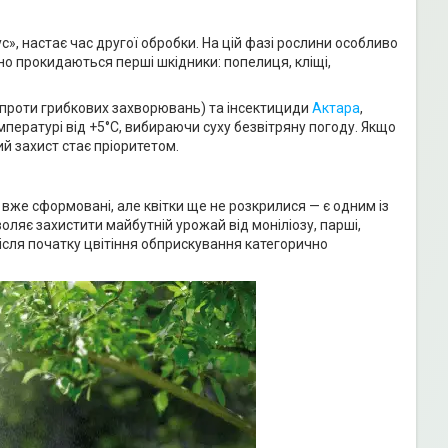
, настає час другої обробки. На цій фазі рослини особливо
но прокидаються перші шкідники: попелиця, кліщі,
проти грибкових захворювань) та інсектициди
Актара
,
пературі від +5°С, вибираючи суху безвітряну погоду. Якщо
й захист стає пріоритетом.
и вже сформовані, але квітки ще не розкрилися — є одним із
ляє захистити майбутній урожай від моніліозу, парші,
ісля початку цвітіння обприскування категорично