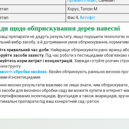
п
Прованто Майт
, Санмайт
етап
Хорус, Топсін-М
 етап
Фас 4,
Актофіт
ди щодо обприскування дерев навесні
ращі препарати не дадуть результату, якщо порушити технологію ї
ьний вибір засобу, а й дотримання умов обприскування, нормативів
те правильний час доби.
Найкраще обприскувати рано-вранці або в
оруйте засоби захисту.
Під час роботи з пестицидами обов'язково н
уйтесь норм витрат і концентрацій.
Завжди готуйте розчин строго
ння ґрунту.
ивості обробки хвойних
.
Хвойні обприскують ранньою весною прот
ами й інсектицидами.
ня якісних результатів важливо не лише знати, чим обприскувати 
ні засоби для весняної обробки саду ви можете купити в інтернет-м
сертифікованих інсектицидів, фунгіцидів а також акарицидів, зручн
птимальні препарати під ваш конкретний сад і регіон.