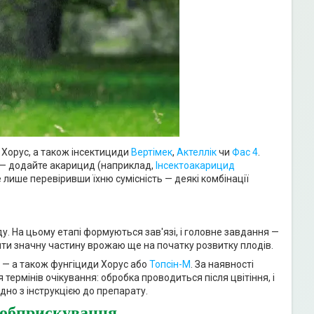
о Хорус, а також інсектициди
Вертімек
,
Актеллік
чи
Фас 4
.
 — додайте акарицид (наприклад,
Інсектоакарицид
е лише перевіривши їхню сумісність — деякі комбінації
ду. На цьому етапі формуються зав'язі, і головне завдання —
щити значну частину врожаю ще на початку розвитку плодів.
а — а також фунгіциди Хорус або
Топсін-М
. За наявності
ермінів очікування: обробка проводиться після цвітіння, і
но з інструкцією до препарату.
о обприскування