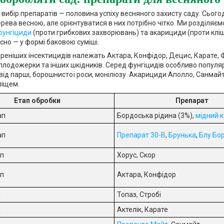
вибір препаратів — половина успіху весняного захисту саду. Сього
рева весною, але орієнтуватися в них потрібно чітко. Ми розділяємо
фунгіциди
(проти грибкових захворювань) та акарициди (проти кліщ
сно — у формі баковою суміші.
еніших інсектицидів належать Актара, Конфідор, Децис, Карате, 
 плодожерки та інших шкідників. Серед фунгіцидів особливо популярн
ід парші, борошнистої роси, моніліозу. Акарициди Аполло, Санмай
ліщем.
Етап обробки
Препарат
ап
Бордоська рідина (3%),
мідний 
ап
Препарат 30-В
,
Брунька
,
Блу Бо
ап
Хорус, Скор
ап
Актара, Конфідор
п
Топаз, Стробі
п
Актелік, Карате