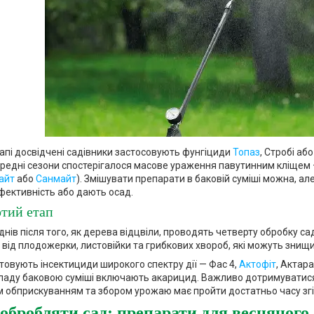
апі досвідчені садівники застосовують фунгіциди
Топаз
, Стробі аб
редні сезони спостерігалося масове ураження павутинним кліщем
айт
або
Санмайт
). Змішувати препарати в баковій суміші можна, ал
ективність або дають осад.
тий етап
днів після того, як дерева відцвіли, проводять четверту обробку са
х від плодожерки, листовійки та грибкових хвороб, які можуть зни
товують інсектициди широкого спектру дії — Фас 4,
Актофіт
, Актар
кладу баковою суміші включають акарицид. Важливо дотримуватися т
м обприскуванням та збором урожаю має пройти достатньо часу згід
обробляти сад: препарати для весняног