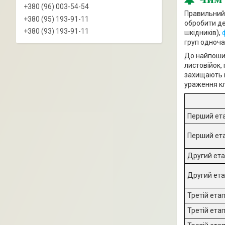
+380 (96) 003-54-54
Правильний 
+380 (95) 193-91-11
обробити де
+380 (93) 193-91-11
шкідників),
груп одноча
До найпошир
листовійок,
захищають в
ураження к
Перший ет
Перший ет
Другий ет
Другий ет
Третій ета
Третій ета