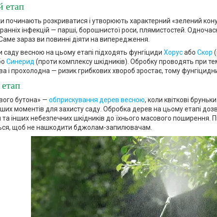
 етап
и починають розкриватися і утворюють характерний «зелений конус»
 ранніх інфекцій — парші, борошнистої роси, плямистостей. Одночас
 Саме зараз ви повинні діяти на випередження.
 саду весною на цьому етапі підходять фунгіциди
Хорус
або
Скор
(
бо
Синерид
(проти комплексу шкідників). Обробку проводять при тем
а і прохолодна — ризик грибкових хвороб зростає, тому фунгіцидни
 етап
вого бутона» —
обприскування дерев весною
, коли квіткові бруньк
ших моментів для захисту саду. Обробка дерев на цьому етапі дозво
та інших небезпечних шкідників до їхнього масового поширення. П
ься, щоб не нашкодити бджолам-запилювачам.