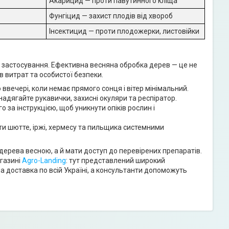
Акарицид — проти павутинного кліща
Фунгіцид — захист плодів від хвороб
Інсектицид — проти плодожерки, листовійки
х застосування. Ефективна весняна обробка дерев — це не
 витрат та особистої безпеки.
вечері, коли немає прямого сонця і вітер мінімальний.
адягайте рукавички, захисні окуляри та респіратор.
 за інструкцією, щоб уникнути опіків рослин і
и шютте, іржі, хермесу та пильщика системними
дерева весною, а й мати доступ до перевірених препаратів.
агазині
Agro-Landing
: тут представлений широкий
а доставка по всій Україні, а консультанти допоможуть