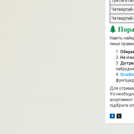
Третій ета
Четвертий 
Четвертий
Пора
Навіть найк
лише правил
Обирай
Не ігн
Дотрим
забрудне
Особл
фунгіцид
Для отриман
Усі необхід
асортимент 
підібрати о