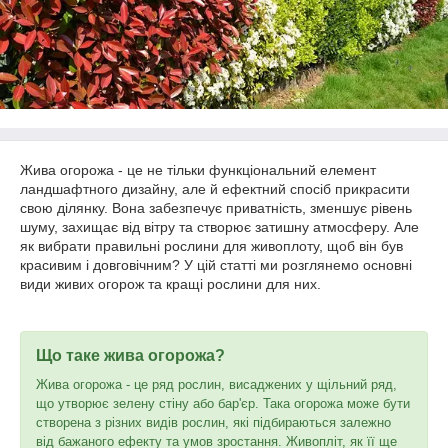
Жива огорожа - це не тільки функціональний елемент
ландшафтного дизайну, але й ефектний спосіб прикрасити
свою ділянку. Вона забезпечує приватність, зменшує рівень
шуму, захищає від вітру та створює затишну атмосферу. Але
як вибрати правильні рослини для живоплоту, щоб він був
красивим і довговічним? У цій статті ми розглянемо основні
види живих огорож та кращі рослини для них.
Що таке жива огорожа?
Жива огорожа - це ряд рослин, висаджених у щільний ряд,
що утворює зелену стіну або бар'єр. Така огорожа може бути
створена з різних видів рослин, які підбираються залежно
від бажаного ефекту та умов зростання. Живопліт, як її ще