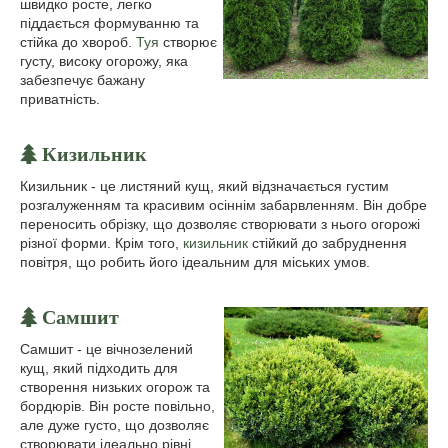
швидко росте, легко
піддається формуванню та
стійка до хвороб.
Туя
створює
густу, високу огорожу, яка
забезпечує бажану
приватність.
Кизильник
Кизильник - це листяний кущ, який відзначається густим
розгалуженням та красивим осіннім забарвленням. Він добре
переносить обрізку, що дозволяє створювати з нього огорожі
різної форми. Крім того,
кизильник
стійкий до забруднення
повітря, що робить його ідеальним для міських умов.
Самшит
Самшит - це вічнозелений
кущ, який підходить для
створення низьких огорож та
бордюрів. Він росте повільно,
але дуже густо, що дозволяє
створювати ідеально рівні