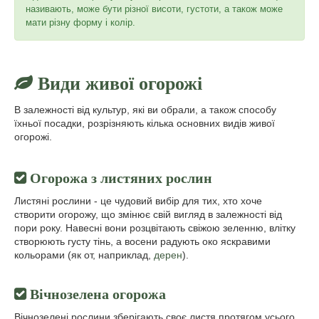
називають, може бути різної висоти, густоти, а також може
мати різну форму і колір.
Види живої огорожі
В залежності від культур, які ви обрали, а також способу
їхньої посадки, розрізняють кілька основних видів живої
огорожі.
Огорожа з листяних рослин
Листяні рослини - це чудовий вибір для тих, хто хоче
створити огорожу, що змінює свій вигляд в залежності від
пори року. Навесні вони розцвітають свіжою зеленню, влітку
створюють густу тінь, а восени радують око яскравими
кольорами (як от, наприклад,
дерен
).
Вічнозелена огорожа
Вічнозелені рослини зберігають своє листя протягом усього