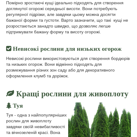
Помірно зростаючі кущі ідеально підходять для створення
доглянутої огорожі середньої висоти. Вони потребують
регулярної підрізки, але завдяки цьому можна досягти
бажаної форми та густоти. Варто зазначити, що такі кущі не
розростаються занадто швидко, що дозволяє легше
підтримувати бажану форму та висоту огорожі.
Невисокі рослини для низьких огорож
Невисокі рослини використовуються для створення бордюрів
та низьких огорож. Вони відмінно підходять для
розмежування різних зон саду або для декоративного
оформлення клумб та доріжок.
Кращі рослини для живоплоту
Туя
Туя - одна з найпопулярніших
рослин для живоплоту
завдяки своїй невибагливості
та вічнозеленій красі. Вона