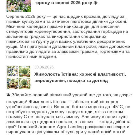
городу в серпні 2026 року ☀️
Серпень 2026 року — це час щедрих врожаїв, догляду за
пізніми культурами та активної підготовки ділянки до осені.
Місячний календар підкаже найкращі дні для внесення
стимуляторів коренеутворення, застосування гербіцидів на
звільнених грядках та використання спеціальних
підкислювачів ґрунту для ваших улюблених декоративних
кущів. Ми підготували детальний план робіт, який допоможе
правильно доглядати за злаковими травами, гортензіями та
пізньостиглими ягодами.
30.06.2026
Жимолость їстівна: корисні властивості,
вирощування, посадка та догляд
🫐 Збирайте перший вітамінний урожай ще до того, як дозріє
полуниця! Жимолость їстівна — абсолютний хіт серед
українських садівників. Вона не боїться морозів до -45°C, не
потребує складного догляду і дарує ягоди, які за вмістом
вітаміну С не поступаються лимону. Але чому в одних кущі
ламаються від щедрого врожаю, а в інших — ягоди дрібні та
гіркі? Головний агроном Agro-Landing розкриває всі секрети
вирощування цієї унікальної культури у нашій новій статті!