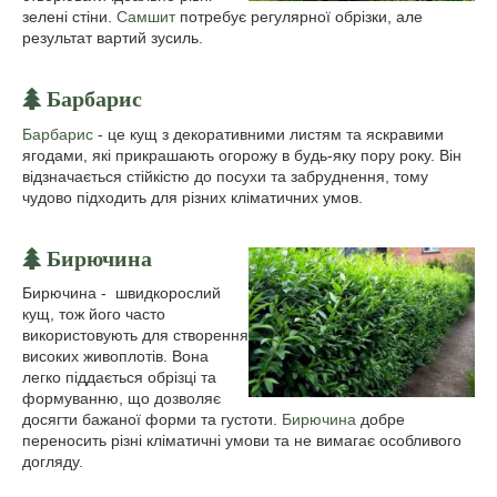
зелені стіни.
Самшит
потребує регулярної обрізки, але
результат вартий зусиль.
Барбарис
Барбарис
- це кущ з декоративними листям та яскравими
ягодами, які прикрашають огорожу в будь-яку пору року. Він
відзначається стійкістю до посухи та забруднення, тому
чудово підходить для різних кліматичних умов.
Бирючина
Бирючина - швидкорослий
кущ, тож його часто
використовують для створення
високих живоплотів. Вона
легко піддається обрізці та
формуванню, що дозволяє
досягти бажаної форми та густоти.
Бирючина
добре
переносить різні кліматичні умови та не вимагає особливого
догляду.