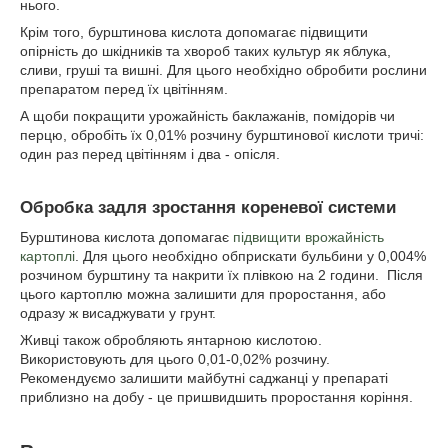
нього.
Крім того, бурштинова кислота допомагає підвищити
опірність до шкідників та хвороб таких культур як яблука,
сливи, груші та вишні. Для цього необхідно обробити рослини
препаратом перед їх цвітінням.
А щоби покращити урожайність баклажанів, помідорів чи
перцю, обробіть їх 0,01% розчину бурштинової кислоти тричі:
один раз перед цвітінням і два - опісля.
Обробка задля зростання кореневої системи
Бурштинова кислота допомагає
підвищити врожайність
картоплі
. Для цього необхідно обприскати бульбини у 0,004%
розчином бурштину та накрити їх плівкою на 2 години. Після
цього картоплю можна залишити для проростання, або
одразу ж висаджувати у грунт.
Живці також обробляють янтарною кислотою.
Використовують для цього 0,01-0,02% розчину.
Рекомендуємо залишити майбутні саджанці у препараті
приблизно на добу - це пришвидшить проростання коріння.