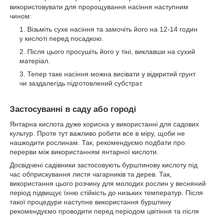
використовувати для пророщування насіння наступним
чином:
Візьміть сухе насіння та замочіть його на 12-14 годин
у кислоті перед посадкою.
Після цього просушіть його у тіні, виклавши на сухий
матеріал.
Тепер таке насіння можна висівати у відкритий грунт
чи заздалегідь підготовлений субстрат.
Застосуванні в саду або городі
Янтарна кислота дуже корисна у використанні для садових
культур. Проте тут важливо робити все в міру, щоби не
нашкодити рослинам. Так, рекомендуємо подбати про
перерви між використанням янтарної кислоти.
Досвідчені садівники застосовують бурштинову кислоту під
час обприскування листя чагарників та дерев. Так,
використання цього розчину для молодих рослин у весняний
період підвищує їхню стійкість до низьких температур. Після
такої процедури наступне використання бурштину
рекомендуємо проводити перед періодом цвітіння та після