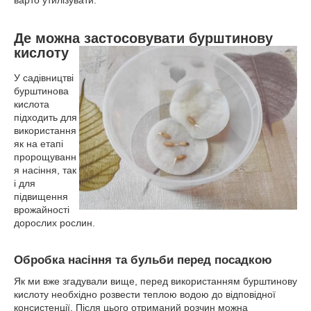
варто утилізувати.
Де можна застосовувати бурштинову
кислоту
У садівництві
бурштинова
кислота
підходить для
використання
як на етапі
пророщуванн
я насіння, так
і для
підвищення
врожайності
дорослих рослин.
Обробка насіння та бульби перед посадкою
Як ми вже згадували вище, перед використанням бурштинову
кислоту необхідно розвести теплою водою до відповідної
консистенції. Після цього отриманий розчин можна