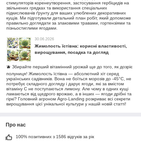
стимуляторів коренеутворення, застосування гербіцидів на
звільнених грядках та використання спеціальних
підкислювачів ґрунту для ваших улюблених декоративних
кущів. Ми підготували детальний план робіт, який допоможе
правильно доглядати за злаковими травами, гортензіями та
пізньостиглими ягодами.
30.06.2026
Жимолость їстівна: корисні властивості,
вирощування, посадка та догляд
🫐 Збирайте перший вітамінний урожай ще до того, як дозріє
полуниця! Жимолость їстівна — абсолютний хіт серед
українських садівників. Вона не боїться морозів до -45°C, не
потребує складного догляду і дарує ягоди, які за вмістом
вітаміну С не поступаються лимону. Але чому в одних кущі
ламаються від щедрого врожаю, а в інших — ягоди дрібні та
гіркі? Головний агроном Agro-Landing розкриває всі секрети
вирощування цієї унікальної культури у нашій новій статті!
Про нас
100% позитивних з 1586 відгуків за рік