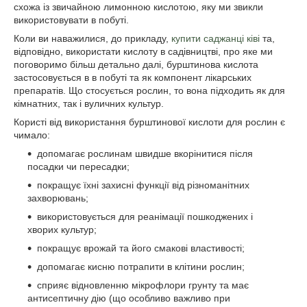
схожа із звичайною лимонною кислотою, яку ми звикли
використовувати в побуті.
Коли ви наважилися, до прикладу,
купити саджанці ківі
та,
відповідно, використати кислоту в садівництві, про яке ми
поговоримо більш детально далі, бурштинова кислота
застосовується в в побуті та як компонент лікарських
препаратів. Що стосується рослин, то вона підходить як для
кімнатних, так і вуличних культур.
Користі від використання бурштинової кислоти для рослин є
чимало:
допомагає рослинам швидше вкорінитися після
посадки чи пересадки;
покращує їхні захисні функції від різноманітних
захворювань;
використовується для реанімації пошкоджених і
хворих культур;
покращує врожай та його смакові властивості;
допомагає кисню потрапити в клітини рослин;
сприяє відновленню мікрофлори грунту та має
антисептичну дію (що особливо важливо при