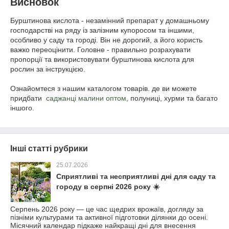
Висновок
Бурштинова кислота - незамінний препарат у домашньому
господарстві на ряду із залізним купоросом та іншими,
особливо у саду та городі. Він не дорогий, а його користь
важко переоцінити. Головне - правильно розрахувати
пропорції та використовувати бурштинова кислота для
рослин за інструкцією.
Ознайомтеся з нашим каталогом товарів. де ви можете
придбати
саджанці малини оптом
, полуниці, хурми та багато
іншого.
Інші статті рубрики
25.07.2026
Сприятливі та несприятливі дні для саду та
городу в серпні 2026 року ☀️
Серпень 2026 року — це час щедрих врожаїв, догляду за
пізніми культурами та активної підготовки ділянки до осені.
Місячний календар підкаже найкращі дні для внесення