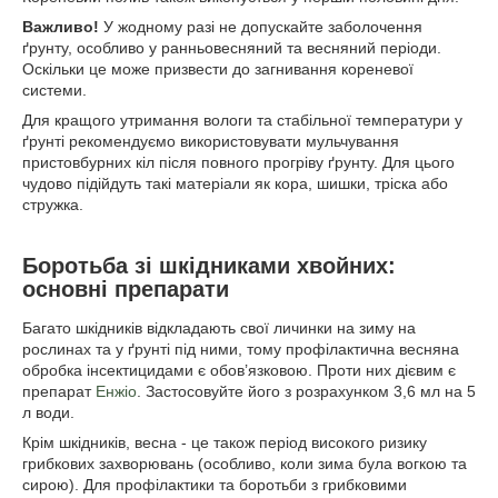
Важливо!
У жодному разі не допускайте заболочення
ґрунту, особливо у ранньовесняний та весняний періоди.
Оскільки це може призвести до загнивання кореневої
системи.
Для кращого утримання вологи та стабільної температури у
ґрунті рекомендуємо використовувати мульчування
пристовбурних кіл після повного прогріву ґрунту. Для цього
чудово підійдуть такі матеріали як кора, шишки, тріска або
стружка.
Боротьба зі шкідниками хвойних:
основні препарати
Багато шкідників відкладають свої личинки на зиму на
рослинах та у ґрунті під ними, тому профілактична весняна
обробка інсектицидами є обов’язковою. Проти них дієвим є
препарат
Енжіо
. Застосовуйте його з розрахунком 3,6 мл на 5
л води.
Крім шкідників, весна - це також період високого ризику
грибкових захворювань (особливо, коли зима була вогкою та
сирою). Для профілактики та боротьби з грибковими