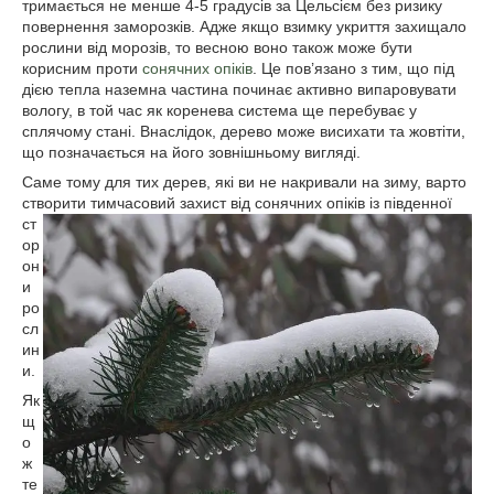
тримається не менше 4-5 градусів за Цельсієм без ризику
повернення заморозків. Адже якщо взимку укриття захищало
рослини від морозів, то весною воно також може бути
корисним проти
сонячних опіків
. Це пов’язано з тим, що під
дією тепла наземна частина починає активно випаровувати
вологу, в той час як коренева система ще перебуває у
сплячому стані. Внаслідок, дерево може висихати та жовтіти,
що позначається на його зовнішньому вигляді.
Саме тому для тих дерев, які ви не накривали на зиму, варто
створити
тимчасовий захист від сонячних опіків із південної
ст
ор
он
и
ро
сл
ин
и.
Як
щ
о
ж
те