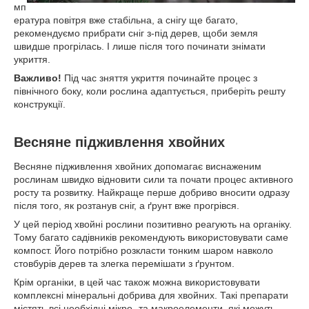
мп
ература повітря вже стабільна, а снігу ще багато,
рекомендуємо прибрати сніг з-під дерев, щоби земля
швидше прогрілась. І лише після того починати знімати
укриття.
Важливо!
Під час зняття укриття починайте процес з
північного боку, коли рослина адаптується, приберіть решту
конструкції.
Весняне підживлення хвойних
Весняне підживлення хвойних допомагає виснаженим
рослинам швидко відновити сили та почати процес активного
росту та розвитку. Найкраще перше добриво вносити одразу
після того, як розтанув сніг, а ґрунт вже прогрівся.
У цей період хвойні рослини позитивно реагують на органіку.
Тому багато садівників рекомендують використовувати саме
компост. Його потрібно розкласти тонким шаром навколо
стовбурів дерев та злегка перемішати з ґрунтом.
Крім органіки, в цей час також можна використовувати
комплексні мінеральні добрива для хвойних. Такі препарати
містять всі необхідні мікро- та макроелементи, які можуть