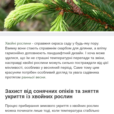
Хвойні рослини
- справжня окраса саду у будь-яку пору.
Взимку вони стають справжнім скарбом для ділянки, а влітку
гармонійно доповнюють ландшафтний дизайн. І хоча може
здатися, що їм не страшні температурні перепади та зміни,
насправді хвойні рослини можуть сильно постраждати від цієї
мінливості, особливо у весняний період. Саме тому цим
красуням потрібен особливий догляд та увага садівника
протягом
ранньої весни
.
Захист від сонячних опіків та зняття
укриття із хвойних рослин
Процес прибирання зимового укриття з хвойних рослин
можна починати лише тоді, коли температура стабільно