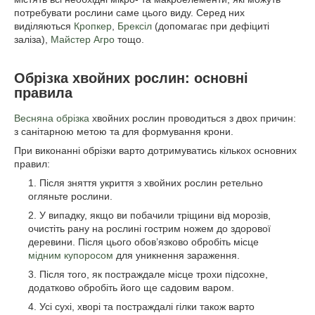
потребувати рослини саме цього виду. Серед них
виділяються
Кропкер
,
Брексіл
(допомагає при дефіциті
заліза),
Майстер Агро
тощо.
Обрізка хвойних рослин: основні
правила
Весняна обрізка
хвойних рослин проводиться з двох причин:
з санітарною метою та для формування крони.
При виконанні обрізки варто дотримуватись кількох основних
правил:
Після зняття укриття з хвойних рослин ретельно
огляньте рослини.
У випадку, якщо ви побачили тріщини від морозів,
очистіть рану на рослині гострим ножем до здорової
деревини. Після цього обов’язково обробіть місце
мідним купоросом
для уникнення зараження.
Після того, як постраждале місце трохи підсохне,
додатково обробіть його ще садовим варом.
Усі сухі, хворі та постраждалі гілки також варто