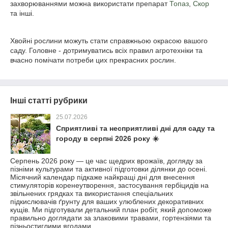
захворюваннями можна використати препарат
Топаз
,
Скор
та інші.
Хвойні рослини можуть стати справжньою окрасою вашого
саду. Головне - дотримуватись всіх правил агротехніки та
вчасно помічати потреби цих прекрасних рослин.
Інші статті рубрики
25.07.2026
Сприятливі та несприятливі дні для саду та
городу в серпні 2026 року ☀️
Серпень 2026 року — це час щедрих врожаїв, догляду за
пізніми культурами та активної підготовки ділянки до осені.
Місячний календар підкаже найкращі дні для внесення
стимуляторів коренеутворення, застосування гербіцидів на
звільнених грядках та використання спеціальних
підкислювачів ґрунту для ваших улюблених декоративних
кущів. Ми підготували детальний план робіт, який допоможе
правильно доглядати за злаковими травами, гортензіями та
пізньостиглими ягодами.