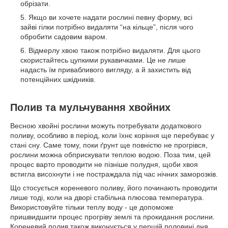
обрізати.
Якщо ви хочете надати рослині певну форму, всі
зайві гілки потрібно видаляти “на кільце”, після чого
обробити садовим варом.
Відмерлу хвою також потрібно видаляти. Для цього
скористайтесь цупкими рукавичками. Це не лише
надасть їм привабливого вигляду, а й захистить від
потенційних шкідників.
Полив та мульчування хвойних
Весною хвойні рослини можуть потребувати додаткового
поливу, особливо в період, коли їхнє коріння ще перебуває у
стані сну. Саме тому, поки ґрунт ще повністю не прогрівся,
рослини можна обприскувати теплою водою. Поза тим, цей
процес варто проводити не пізніше полудня, щоби хвоя
встигла висохнути і не постраждала під час нічних заморозків.
Що стосується кореневого поливу, його починають проводити
лише тоді, коли на дворі стабільна плюсова температура.
Використовуйте тільки теплу воду - це допоможе
пришвидшити процес прогріву землі та прокидання рослини.
Кореневий полив також виконується у першій половині дня.