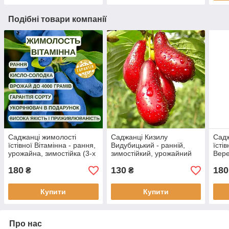
Подібні товари компанії
Саджанці жимолості
Саджанці Кизилу
Садж
їстівної Вітамінна - рання,
Видубицький - ранній,
їсті
урожайна, зимостійка (3-х
зимостійкий, урожайний
Вере
річна) С1.5
урож
180
130
180
річк
₴
₴
Купити
Купити
Про нас