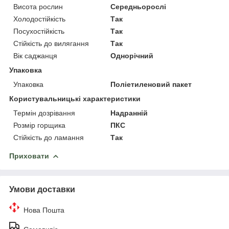
Висота рослин
Середньорослі
Холодостійкість
Так
Посухостійкість
Так
Стійкість до вилягання
Так
Вік саджанця
Однорічний
Упаковка
Упаковка
Поліетиленовий пакет
Користувальницькі характеристики
Термін дозрівання
Надранній
Розмір горщика
ПКС
Стійкість до ламання
Так
Приховати
Умови доставки
Нова Пошта