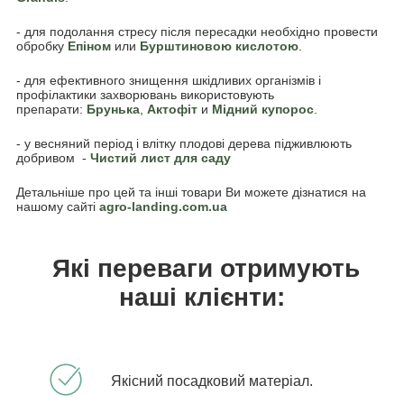
- для подолання стресу після пересадки необхідно провести
обробку
Епіном
или
Бурштиновою кислотою
.
- для ефективного знищення шкідливих організмів і
профілактики захворювань використовують
препарати:
Брунька
,
Акто
фіт
и
Мідний купорос
.
- у весняний період і влітку плодові дерева підживлюють
добривом -
Чистий лист для саду
Детальніше про цей та інші товари Ви можете дізнатися на
нашому сайті
agro-landing.com.ua
Які переваги отримують
наші клієнти:
Якісний посадковий матеріал.