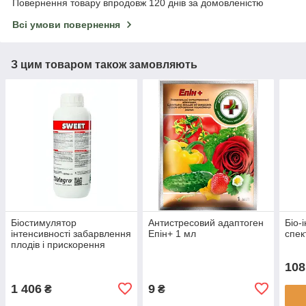
Повернення товару впродовж 120 днів за домовленістю
Всі умови повернення
З цим товаром також замовляють
Біостимулятор
Антистресовий адаптоген
Біо-
інтенсивності забарвлення
Епін+ 1 мл
спек
плодів і прискорення
дозрівання Світ (Sweet) 1
108
л, Valagro
1 406
9
₴
₴