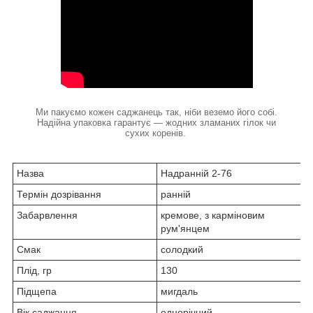
Ми пакуємо кожен саджанець так, ніби веземо його собі.
Надійна упаковка гарантує — жодних зламаних гілок чи
сухих коренів.
Назва
Надранній 2-76
Термін дозрівання
ранній
Забарвлення
кремове, з карміновим
рум'янцем
Смак
солодкий
Плід, гр
130
Підщепа
мигдаль
Вік саджанця
однорічний