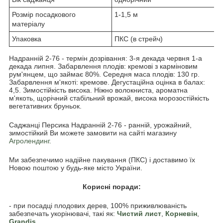
Розмір посадкового
1-1,5 м
матеріалу
Упаковка
ПКС (в стрейч)
Надранній 2-76 - термін дозрівання: 3-я декада червня 1-а
декада липня. Забарвлення плодів: кремові з карміновим
рум'янцем, що займає 80%. Середня маса плодів: 130 гр.
Забарвлення м'якоті: кремове. Дегустаційна оцінка в балах:
4,5. Зимостійкість висока. Ніжно волокниста, ароматна
м'якоть, щорічний стабільний врожай, висока морозостійкість
вегетативних бруньок.
Саджанці Персика Надранній 2-76 - ранній, урожайний,
зимостійкий Ви можете замовити на сайті магазину
Агролендинг.
Ми забезпечимо надійне пакування (ПКС) і доставимо їх
Новою поштою у будь-яке місто України.
Корисні поради:
- при посадці плодових дерев, 100% приживлюваність
забезпечать укорінювачі, такі як:
Чистий лист
,
Корневін
,
Grandis
.