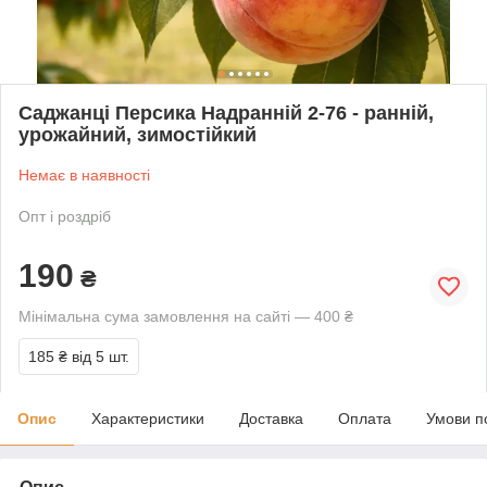
Саджанці Персика Надранній 2-76 - ранній,
урожайний, зимостійкий
Немає в наявності
Опт і роздріб
190
₴
Мінімальна сума замовлення на сайті — 400 ₴
185 ₴
від 5 шт.
Опис
Характеристики
Доставка
Оплата
Умови п