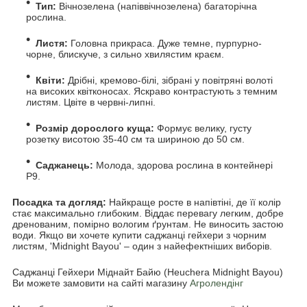
Тип:
Вічнозелена (напіввічнозелена) багаторічна
рослина.
Листя:
Головна прикраса. Дуже темне, пурпурно-
чорне, блискуче, з сильно хвилястим краєм.
Квіти:
Дрібні, кремово-білі, зібрані у повітряні волоті
на високих квітконосах. Яскраво контрастують з темним
листям. Цвіте в червні-липні.
Розмір дорослого куща:
Формує велику, густу
розетку висотою 35-40 см та шириною до 50 см.
Саджанець:
Молода, здорова рослина в контейнері
Р9.
Посадка та догляд:
Найкраще росте в напівтіні, де її колір
стає максимально глибоким. Віддає перевагу легким, добре
дренованим, помірно вологим ґрунтам. Не виносить застою
води. Якщо ви хочете купити саджанці гейхери з чорним
листям, 'Midnight Bayou' – один з найефектніших виборів.
Саджанці Гейхери Міднайт Байю (Heuchera Midnight Bayou)
Ви можете замовити на сайті магазину
Агролендінг