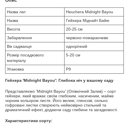
Опис
Назва лат.
Heuchera Midnight Bayou
Назва
Гейхера Міднайт Байю
Висота
20-25 см
Забарвлення
червоно-помаранчеве
Вік саджанця
однорічний
Розмір посадкового
5-20 см
матеріалу
Упаковка
P9
Гейхера 'Midnight Bayou': Глибока ніч у вашому саду
Представляємо 'Midnight Bayou' (Опівнічний Залив) – сорт
гейхери, який вражає своїм глибоким, насиченим, майже
чорним кольором листя. Його великі, глянсові, сильно
гофровані листки створюють неймовірно стильний та
драматичний ефект, додаючи саду глибини та загадковості.
Характеристики сорту: