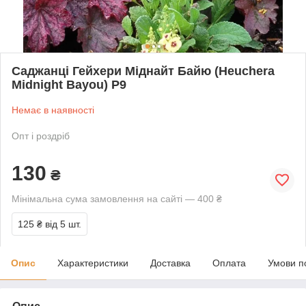
Саджанці Гейхери Міднайт Байю (Heuchera
Midnight Bayou) P9
Немає в наявності
Опт і роздріб
130
₴
Мінімальна сума замовлення на сайті — 400 ₴
125 ₴
від 5 шт.
Опис
Характеристики
Доставка
Оплата
Умови п