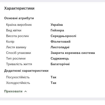
Характеристики
Основні атрибути
Країна виробник
Україна
Вид квітки
Гейхера
Висота рослин
Середньорослі
Колір
Фіолетовий
Листя взимку
Листопадні
Спосіб упаковки
Закрита коренева система
Тип рослини
Саджанець
Тривалість життя
Багаторічні
Додаткові характеристики
Посухостійкість
Так
Холодостійкість
Так
Приховати