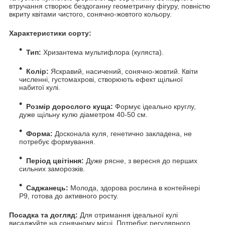
втручання створює бездоганну геометричну фігуру, повністю
вкриту квітами чистого, сонячно-жовтого кольору.
Характеристики сорту:
Тип:
Хризантема мультифлора (куляста).
Колір:
Яскравий, насичений, сонячно-жовтий. Квіти
численні, густомахрові, створюють ефект щільної
набитої кулі.
Розмір дорослого куща:
Формує ідеально круглу,
дуже щільну кулю діаметром 40-50 см.
Форма:
Досконала куля, генетично закладена, не
потребує формування.
Період цвітіння:
Дуже рясне, з вересня до перших
сильних заморозків.
Саджанець:
Молода, здорова рослина в контейнері
Р9, готова до активного росту.
Посадка та догляд:
Для отримання ідеальної кулі
висаджуйте на сонячному місці. Потребує регулярного