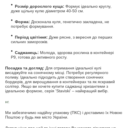
Розмір дорослого куща:
Формує ідеально круглу,
дуже щільну кулю діаметром 40-50 см.
Форма:
Досконала куля, генетично закладена, не
потребує формування.
Період цвітіння:
Дуже рясне, з вересня до перших
сильних заморозків.
Саджанець:
Молода, здорова рослина в контейнері
Р9, готова до активного росту.
Посадка та догляд:
Для отримання ідеальної кулі
висаджуйте на сонячному місці. Потребує регулярного
поливу. Ідеально підходить для створення сонячних
бордюрів, для вирощування в контейнерах та як яскравий
солітер. Якщо ви хочете купити саджанці хризантеми з
ідеальною формою, серія 'Staviski' – найкращий вибір.
нг.
Ми забезпечимо надійну упаковку (ПКС) і доставимо їх Новою
Поштою у будь яке місто України.
Детальніше про цей та інші товари Ви можете дізнатися на