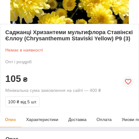
Саджанці Хризантеми мультифлора Ставінскі
Єллоу (Chrysanthеmum Staviski Yellow) Р9 (3)
Немає в наявності
Опт і роздріб
105
₴
Мінімальна сума замовлення на сайті — 400 ₴
100 ₴
від 5 шт.
Опис
Характеристики
Доставка
Оплата
Умови п