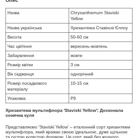
Опис
Назва
Chrysanthеmum Staviski
Yellow
Назва українська
Хризантема Ставінскі Єллоу
Висота
50-60 см
Час цвітіння
вересень-жовтень
Забарвлення
жовте
Розмір квітки
3 см
Вік саджанця
однорічний
Розмір посадкового
10-15 см
матеріалу
Упаковка
Р9
Хризантема мультифлора 'Staviski Yellow': Досконала
сонячна куля
Представляємо 'Staviski Yellow' – еталонний сорт хризантеми
мультифлора, який вражає своєю ідеальною, дуже щільною
та густою кулястою формою. Це сорт, який без жодного