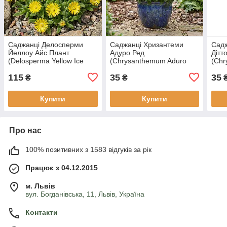
Саджанці Делосперми
Саджанці Хризантеми
Садж
Йеллоу Айс Плант
Адуро Ред
Дітт
(Delosperma Yellow Ice
(Chrysanthеmum Aduro
(Chr
Plant) Р9
Red) в касеті
Yello
115
35
35
₴
₴
Купити
Купити
Про нас
100% позитивних з 1583 відгуків за рік
Працює з 04.12.2015
м. Львів
вул. Богданівська, 11, Львів, Україна
Контакти