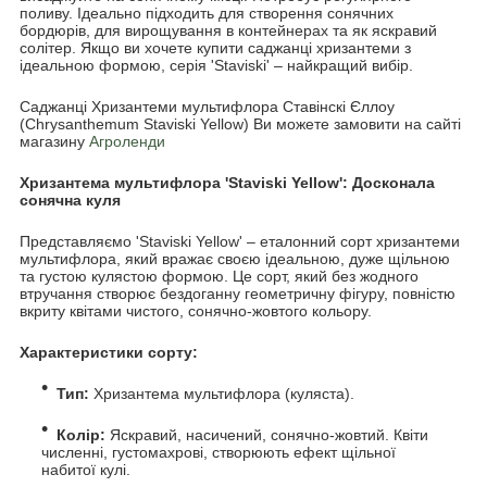
поливу. Ідеально підходить для створення сонячних
бордюрів, для вирощування в контейнерах та як яскравий
солітер. Якщо ви хочете купити саджанці хризантеми з
ідеальною формою, серія 'Staviski' – найкращий вибір.
Саджанці Хризантеми мультифлора Ставінскі Єллоу
(Chrysanthеmum Staviski Yellow) Ви можете замовити на сайті
магазину
Агроленди
Хризантема мультифлора 'Staviski Yellow': Досконала
сонячна куля
Представляємо 'Staviski Yellow' – еталонний сорт хризантеми
мультифлора, який вражає своєю ідеальною, дуже щільною
та густою кулястою формою. Це сорт, який без жодного
втручання створює бездоганну геометричну фігуру, повністю
вкриту квітами чистого, сонячно-жовтого кольору.
Характеристики сорту:
Тип:
Хризантема мультифлора (куляста).
Колір:
Яскравий, насичений, сонячно-жовтий. Квіти
численні, густомахрові, створюють ефект щільної
набитої кулі.