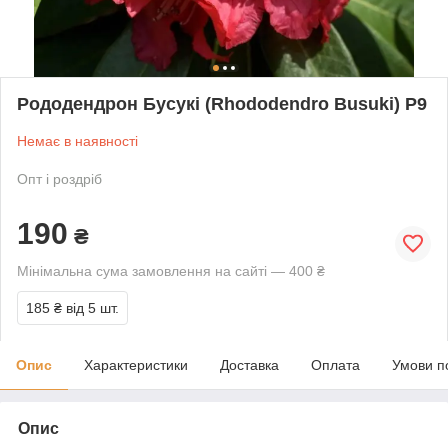
Рододендрон Бусукі (Rhododendro Busuki) Р9
Немає в наявності
Опт і роздріб
190
₴
Мінімальна сума замовлення на сайті — 400 ₴
185 ₴
від 5 шт.
Опис
Характеристики
Доставка
Оплата
Умови п
Опис