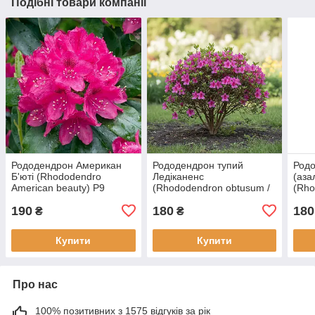
Подібні товари компанії
Рододендрон Американ
Рододендрон тупий
Родо
Б'юті (Rhododendro
Ледіканенс
(аза
American beauty) Р9
(Rhododendron obtusum /
(Rho
Azalea japonica
Blue
190
180
180
Ledicanense) Р9
₴
₴
Купити
Купити
Про нас
100% позитивних з 1575 відгуків за рік