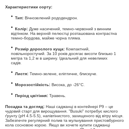
Характеристики сорту:
Тип:
Вічнозелений рододендрон.
Колір:
Дуже насичений, темно-червоний з винним
відтінком. На верхній пелюстці розташована контрастна
темно-бордова, майже чорна пляма.
Розмір дорослого куща:
Компактний,
повільноростучий. За 10 років досягає висоти близько 1
метра та 1,2 м в ширину. Ідеальний для невеликих
садів.
Листя:
Темно-зелене, еліптичне, блискуче.
Морозостійкість:
Висока, до -26°C.
Період цвітіння:
Травень.
Посадка та догляд:
Наші саджанці в контейнері Р9 – це
чудовий старт для вирощування. "Busuki" потребує кислого
ґрунту (pH 4.5-5.5), напівтінистого, захищеного від вітру місця.
Забезпечте регулярний полив та мульчування пристовбурного
кола сосновою корою. Якщо ви хочете купити саджанці