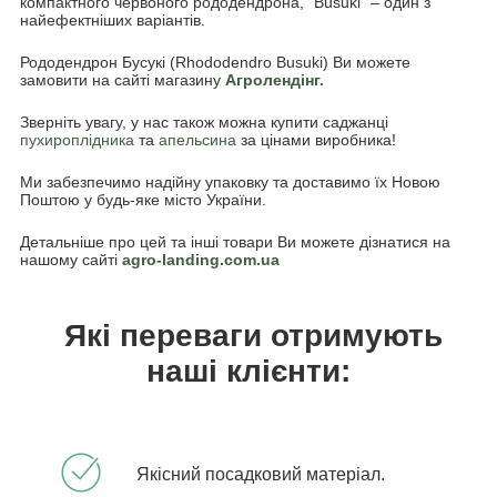
компактного червоного рододендрона, "Busuki" – один з
найефектніших варіантів.
Рододендрон Бусукі (Rhododendro Busuki) Ви можете
замовити на сайті магазину
Агролендінг.
Зверніть увагу, у нас також можна купити саджанці
пухироплідника
та
апельсина
за цінами виробника!
Ми забезпечимо надійну упаковку та доставимо їх Новою
Поштою у будь-яке місто України.
Детальніше про цей та інші товари Ви можете дізнатися на
нашому сайті
agro-landing.com.ua
Які переваги отримують
наші клієнти:
Якісний посадковий матеріал.