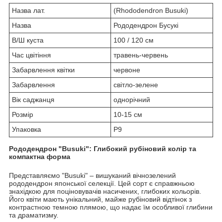
Назва лат.
(Rhododendron Busuki)
Назва
Рододендрон Бусукі
В/Ш куста
100 / 120 см
Час цвітіння
травень-червень
Забарвлення квітки
червоне
Забарвлення
світло-зелене
Вік саджанця
однорічний
Розмір
10-15 см
Упаковка
Р9
Рододендрон "Busuki": Глибокий рубіновий колір та
компактна форма
Представляємо "Busuki" – вишуканий вічнозелений
рододендрон японської селекції. Цей сорт є справжньою
знахідкою для поціновувачів насичених, глибоких кольорів.
Його квіти мають унікальний, майже рубіновий відтінок з
контрастною темною плямою, що надає їм особливої глибини
та драматизму.