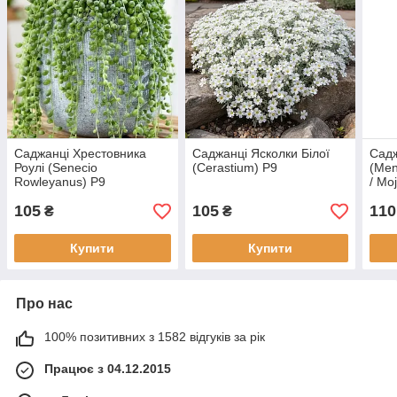
Саджанці Хрестовника
Саджанці Ясколки Білої
Садж
Роулі (Senecio
(Cerastium) P9
(Men
Rowleyanus) P9
/ Moj
105
105
110
₴
₴
Купити
Купити
Про нас
100% позитивних з 1582 відгуків за рік
Працює з 04.12.2015