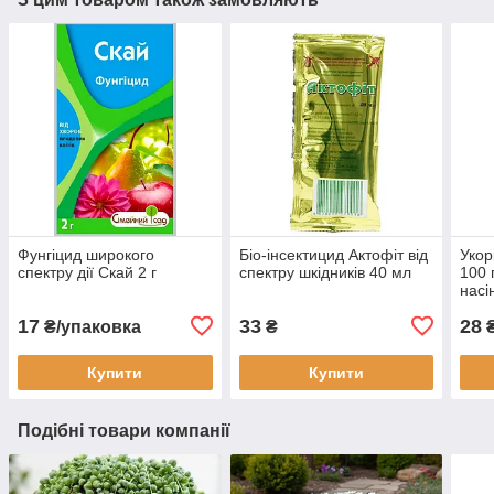
Фунгіцид широкого
Біо-інсектицид Актофіт від
Укор
спектру дії Скай 2 г
спектру шкідників 40 мл
100 
насі
17
33
28
₴/упаковка
₴
Купити
Купити
Подібні товари компанії