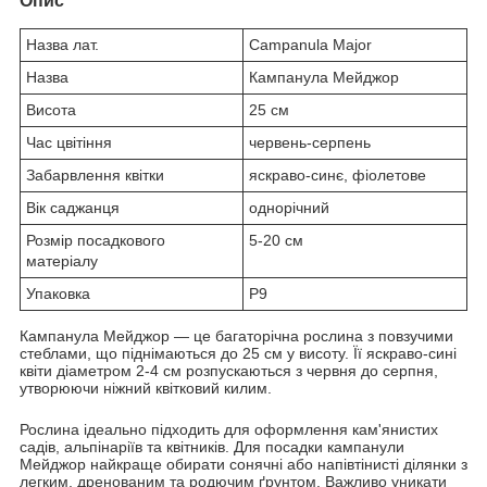
Опис
Назва лат.
Campanula Major
Назва
Кампанула Мейджор
Висота
25 см
Час цвітіння
червень-серпень
Забарвлення квітки
яскраво-синє, фіолетове
Вік саджанця
однорічний
Розмір посадкового
5-20 см
матеріалу
Упаковка
P9
Кампанула Мейджор — це багаторічна рослина з повзучими
стеблами, що піднімаються до 25 см у висоту. Її яскраво-сині
квіти діаметром 2-4 см розпускаються з червня до серпня,
утворюючи ніжний квітковий килим.
Рослина ідеально підходить для оформлення кам'янистих
садів, альпінаріїв та квітників. Для посадки кампанули
Мейджор найкраще обирати сонячні або напівтінисті ділянки з
легким, дренованим та родючим ґрунтом. Важливо уникати