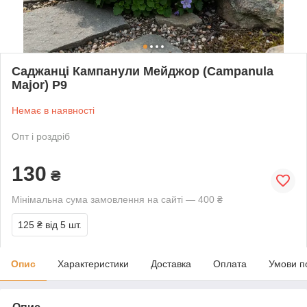
Саджанці Кампанули Мейджор (Campanula
Major) P9
Немає в наявності
Опт і роздріб
130
₴
Мінімальна сума замовлення на сайті — 400 ₴
125 ₴
від 5 шт.
Опис
Характеристики
Доставка
Оплата
Умови п