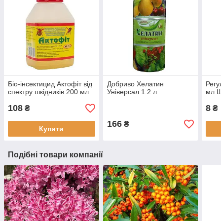
Біо-інсектицид Актофіт від
Добриво Хелатин
Регу
спектру шкідників 200 мл
Універсал 1.2 л
мл 
108
8
₴
₴
166
₴
Купити
Подібні товари компанії