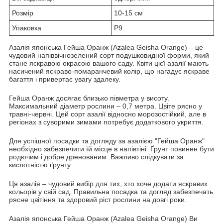
Розмір
10-15 см
Упаковка
Р9
Азалія японська Гейша Оранж (Azalea Geisha Orange) – це
чудовий напіввічнозелений сорт подушковидної форми, який
стане яскравою окрасою вашого саду. Квіти цієї азалії мають
насичений яскраво-помаранчевий колір, що нагадує яскраве
багаття і привертає увагу здалеку.
Гейша Оранж досягає близько півметра у висоту.
Максимальний діаметр рослини – 0,7 метра. Цвіте рясно у
травні-червні. Цей сорт азалії відносно морозостійкий, але в
регіонах з суворими зимами потребує додаткового укриття.
Для успішної посадки та догляду за азалією "Гейша Оранж"
необхідно забезпечити їй місце в напівтіні. Ґрунт повинен бути
родючим і добре дренованим. Важливо слідкувати за
кислотністю ґрунту.
Ця азалія – чудовий вибір для тих, хто хоче додати яскравих
кольорів у свій сад. Правильна посадка та догляд забезпечать
рясне цвітіння та здоровий ріст рослини на довгі роки.
Азалія японська Гейша Оранж (Azalea Geisha Orange) Ви