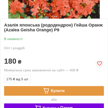
Азалія японська (рододендрон) Гейша Оранж
(Azalea Geisha Orange) Р9
В наявності
Опт і роздріб
180
₴
Мінімальна сума замовлення на сайті — 400 ₴
175 ₴
від 5 шт.
Купити
або