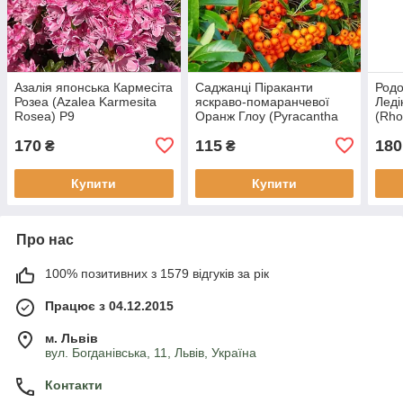
Азалія японська Кармесіта
Саджанці Піраканти
Родо
Розеа (Azalea Karmesita
яскраво-помаранчевої
Леді
Rosea) P9
Оранж Глоу (Pyracantha
(Rho
coccinea Orange Glow) Р9
Azal
170
115
180
Ledi
₴
₴
Купити
Купити
Про нас
100% позитивних з 1579 відгуків за рік
Працює з 04.12.2015
м. Львів
вул. Богданівська, 11, Львів, Україна
Контакти