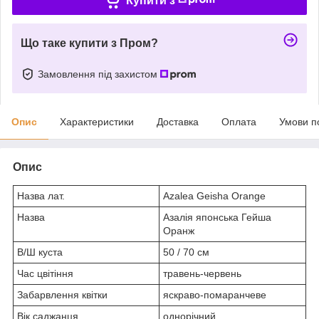
Купити з
Що таке купити з Пром?
Замовлення під захистом
Опис
Характеристики
Доставка
Оплата
Умови п
Опис
Назва лат.
Azalea Geisha Orange
Назва
Азалія японська Гейша
Оранж
В/Ш куста
50 / 70 см
Час цвітіння
травень-червень
Забарвлення квітки
яскраво-помаранчеве
Вік саджанця
однорічний