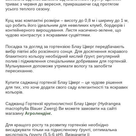
триває з червня до вересня, прикрашаючи сад протягом
усього теплого сезону.
Кущ має компактні розміри – висоту до 0,8 м і ширину до 1 м,
що робить його ідеальним для невеликих клумб, бордюрів і
контейнерного вирощування. Листя насичено-зелене, що
чудово контрастує з яскравими суцвіттями.
Посадка та догляд за гортензією Блау Цверг передбачають
вибір півтіні або розсіяного сонця. Для досягнення яскравого
блакитного кольору необхідний кислий ґрунт, регулярний
полив і підживлення спеціальними добривами для гортензій.
Мульчування допоможе утримати вологу та запобігти
пересиханню.
Купити саджанці гортензії Блау Цверг – це чудове рішення
для тих, хто хоче додати свого саду елегантності та яскравих
кольорів.
Саджанці Гортензії крупнолистної Блау Цверг (Hydrangea
macrophylla Blauer Zwerg) Ви можете замовити на сайті
магазину
Агролендінг.
Для кращого росту та розвитку гортензію необхідно
висаджувати тільки на підкисленому ґрунті, оптимальна
кислотність ґрунту (5,5-6 pH). Визначити її