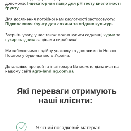
допоможе:
Індекаторний папір для pH тесту кислотності
ґрунту
.
Для досягнення потрібної нам кислотності застосовують:
Підкислювач ґрунту для лохини та ягідних культур
.
Зверніть увагу, у нас також можна купити саджанці
хурми
та
пухироплідника
за цінами виробника!
Ми забезпечимо надійну упаковку та доставимо їх Новою
Поштою у будь-яке місто України.
Детальніше про цей та інші товари Ви можете дізнатися на
нашому сайті
agro-landing.com.ua
Які переваги отримують
наші клієнти:
Якісний посадковий матеріал.