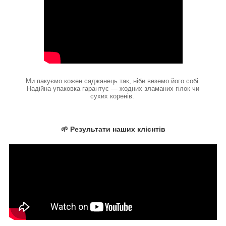
Ми пакуємо кожен саджанець так, ніби веземо його собі.
Надійна упаковка гарантує — жодних зламаних гілок чи
сухих коренів.
🌱 Результати наших клієнтів