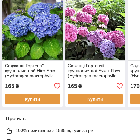
Саджанці Гортензії
Саженці Гортензії
Садж
крупнолистной Ніко Блю
крупнолистної Букет Роуз
круп
(Hydrangea macrophylla
(Hydrangea macrophylla
(Hyd
Nikko Blue) Р9
Bouquet Rose) Р9
Dopp
165
165
170
₴
₴
Купити
Купити
Про нас
100% позитивних з 1585 відгуків за рік