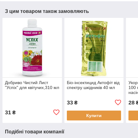
З цим товаром також замовляють
Добриво Чистий Лист
Біо-інсектицид Актофіт від
Укор
"Успіх" для квітучих,310 мл
спектру шкідників 40 мл
100 
насі
33
28
₴
31
₴
Купити
Подібні товари компанії