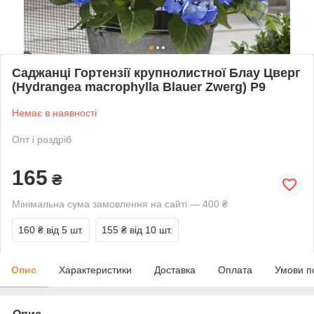
Саджанці Гортензії крупнолистної Блау Цверг
(Hydrangea macrophylla Blauer Zwerg) Р9
Немає в наявності
Опт і роздріб
165
₴
Мінімальна сума замовлення на сайті — 400 ₴
160 ₴
від 5 шт.
155 ₴
від 10 шт.
Опис
Характеристики
Доставка
Оплата
Умови п