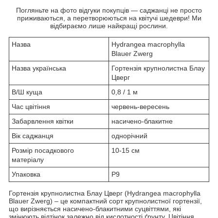
Погляньте на фото відгуки покупців — саджанці не просто
приживаються, а перетворюються на квітучі шедеври! Ми
відбираємо лише найкращі рослини.
Назва
Hydrangea macrophylla
Blauer Zwerg
Назва українська
Гортензія крупнолистна Блау
Цверг
В/Ш куща
0,8 / 1 м
Час цвітіння
червень-вересень
Забарвлення квітки
насичено-блакитне
Вік саджанця
однорічний
Розмір посадкового
10-15 см
матеріалу
Упаковка
Р9
Гортензія крупнолистна Блау Цверг (Hydrangea macrophylla
Blauer Zwerg) – це компактний сорт крупнолистної гортензії,
що вирізняється насичено-блакитними суцвіттями, які
змінюють відтінок залежно від кислотності ґрунту. Цвітіння