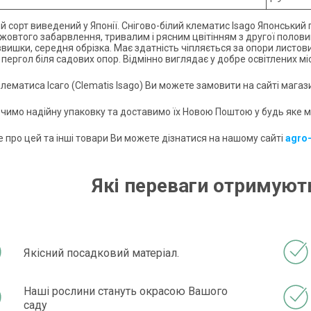
й сорт виведений у Японії. Снігово-білий клематис Isago Японськи
жовтого забарвлення, тривалим і рясним цвітінням з другої половин
ввишки, середня обрізка. Має здатність чіпляється за опори лист
 пергол біля садових опор. Відмінно виглядає у добре освітлених міс
лематиса Ісаго (Clematis Isago) Ви можете замовити на сайті мага
чимо надійну упаковку та доставимо їх Новою Поштою у будь яке мі
 про цей та інші товари Ви можете дізнатися на нашому сайті
agro
Які переваги отримують
Якісний посадковий матеріал.
Наші рослини стануть окрасою Вашого
саду