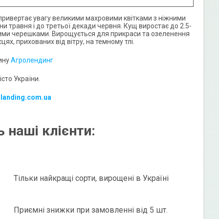
й привертає увагу великими махровими квітками з ніжними
и травня і до третьої декади червня. Кущ виростає до 2.5-
овими черешками. Вирощується для прикраси та озеленення
цях, прихованих від вітру, на темному тлі.
зину
Агролендинг
сто України.
-landing.com.ua
 наші клієнти:
Тільки найкращі сорти, вирощені в Україні
Приємні знижки при замовленні від 5 шт.