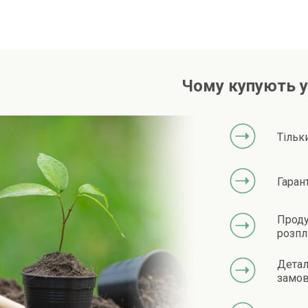
Чому купують у
Тільк
Гаран
Проду
розпл
Детал
замов