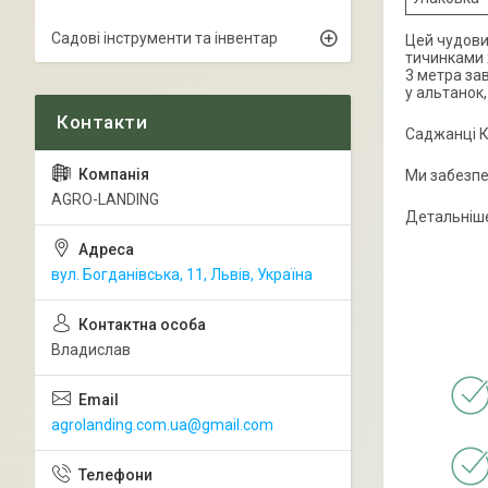
Садові інструменти та інвентар
Цей чудови
тичинками 
3 метра за
у альтанок,
Саджанці К
Ми забезпе
AGRO-LANDING
Детальніше
вул. Богданівська, 11, Львів, Україна
Владислав
agrolanding.com.ua@gmail.com