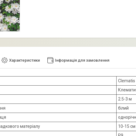
Характеристики
Інформація для замовлення
Clematis
Клематис
2.5-3 м
ння
білий
нця
одноріч
садкового матеріалу
10-15 см
Р9