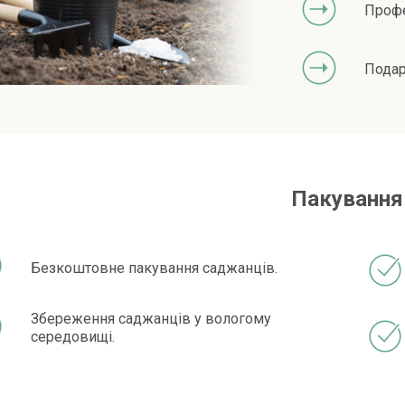
Профе
Подар
Пакування
Безкоштовне пакування саджанців.
Збереження саджанців у вологому
середовищі.