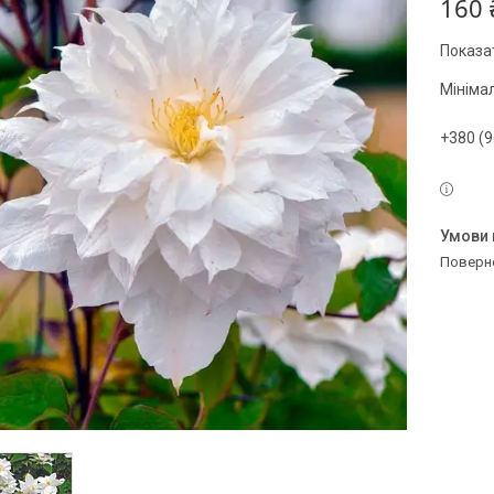
160 
Показат
Мініма
+380 (9
поверн