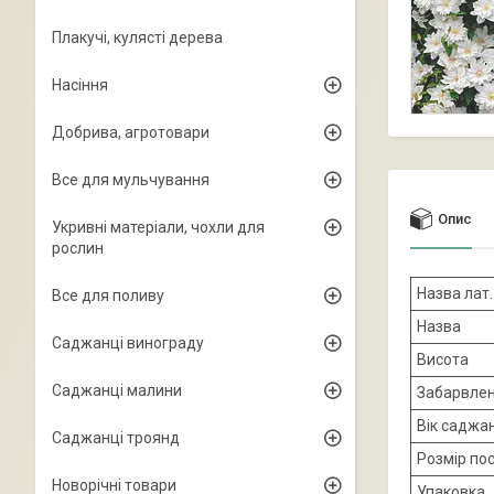
Плакучі, кулясті дерева
Насіння
Добрива, агротовари
Все для мульчування
Опис
Укривні матеріали, чохли для
рослин
Назва лат.
Все для поливу
Назва
Саджанці винограду
Висота
Саджанці малини
Забарвле
Вік саджа
Саджанці троянд
Розмір по
Новорічні товари
Упаковка