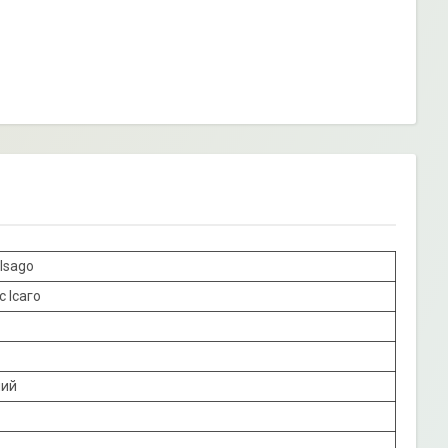
 Isago
 Ісаго
ний