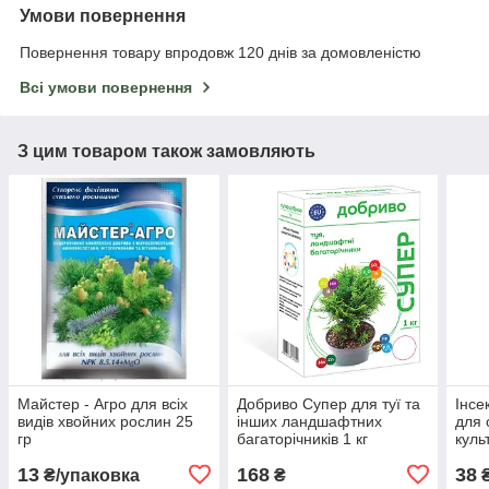
Умови повернення
Повернення товару впродовж 120 днів за домовленістю
Всі умови повернення
З цим товаром також замовляють
Майстер - Агро для всіх
Добриво Супер для туї та
Інсе
видів хвойних рослин 25
інших ландшафтних
для 
гр
багаторічників 1 кг
куль
Syng
13
168
38
₴/упаковка
₴
₴