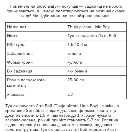
Погляньте на фото відгуки покупців — саджанці не просто
приживаються, а швидко перетворюються на розкішні окраси
саду! Ми відбираємо лише найкращі рослини.
Назва лат.
Thuja plicata Little Boy
Назва
Туя складчаста Літтл Бой
В/Ш куща
1,5 / 0,8 м
Забарвлення
зелена
Форма крони
куляста
Вік саджанця
4-х річний
Розмір посадкового
25-30 см
матеріалу
Упаковка
С3
Туя складчаста Літл Бой (Thuja plicata Little Boy) - повільно
зростаючий хвойник з пірамідальною формою крони, що
досягає висоти 1-1,5 м і діаметра до 1 м. Хвоя луската,
яскраво-зелена, річний приріст становить 5-7 см. Рослина
віддає перевагу сонячним ділянкам з пухким, родючим і
вологим ґрунтом. Туя складчаста Літл Бой морозостійка і