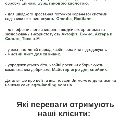
обробку
Епіном
,
Бурштиновою кислотою
.
- для швидкого зростання потужної кореневої системи,
садівники використовують
Grandis
,
Radifarm
.
- для ефективного знищення шкідливих організмів та
захворювань використовують
Актофіт
,
Енжио
,
Актара
и
Сальто
,
Топсін-М
.
- у весняно-літній період хвойні рослини підгодовують
-
Чистий лист для хвойних
.
- упродовж усього літа, хвойні рослини обприскують
комплексним добривом,
Майстер-агро для хвойних
.
Детальніше про цей та інші товари Ви можете дізнатися на
нашому сайті
agro-landing.com.ua
Які переваги отримують
наші клієнти: