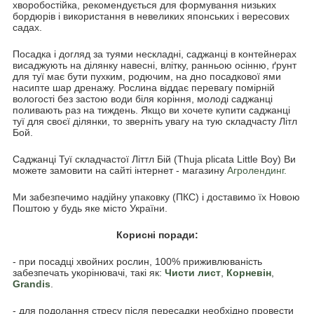
хворобостійка, рекомендується для формування низьких
бордюрів і використання в невеликих японських і вересових
садах.
Посадка і догляд за туями нескладні, саджанці в контейнерах
висаджують на ділянку навесні, влітку, ранньою осінню, ґрунт
для туї має бути пухким, родючим, на дно посадкової ями
насипте шар дренажу. Рослина віддає перевагу помірній
вологості без застою води біля коріння, молоді саджанці
поливають раз на тиждень. Якщо ви хочете купити саджанці
туї для своєї ділянки, то зверніть увагу на тую складчасту Літл
Бой.
Саджанці Туї складчастої Літтл Бій (Thuja plicata Little Boy) Ви
можете замовити на сайті інтернет - магазину
Агролендинг.
Ми забезпечимо надійну упаковку (ПКС) і доставимо їх Новою
Поштою у будь яке місто України.
Корисні поради:
- при посадці хвойних рослин, 100% приживлюваність
забезпечать укорінювачі, такі як:
Чисти лист
,
Корневін
,
Grandis
.
- для подолання стресу після пересадки необхідно провести