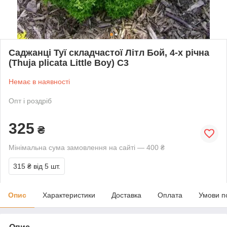
Саджанці Туї складчастої Літл Бой, 4-х річна
(Thuja plicata Little Boy) С3
Немає в наявності
Опт і роздріб
325
₴
Мінімальна сума замовлення на сайті — 400 ₴
315 ₴
від 5 шт.
Опис
Характеристики
Доставка
Оплата
Умови п