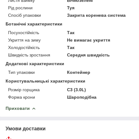
Листя взимку
Вічнозелені
Рід рослини
Туя
Спосіб упаковки
Закрита коренева система
Ботанічні характеристики
Посухостійкість
Так
Укриття на зиму
Не вимагає укриття
Холодостійкість
Так
Швидкість зростання
Середня швидкість
Додаткові характеристики
Тип упаковки
Контейнер
Користувальницькі характеристики
Розмір горщика
C3 (3.0L)
Форма крони
Шароподібна
Приховати
Умови доставки