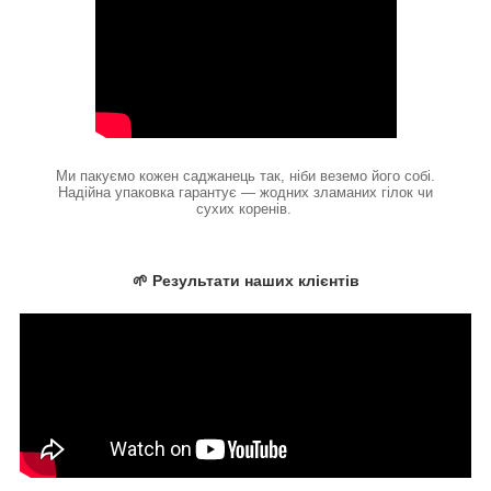
Ми пакуємо кожен саджанець так, ніби веземо його собі.
Надійна упаковка гарантує — жодних зламаних гілок чи
сухих коренів.
🌱 Результати наших клієнтів