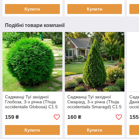
Купити
Купити
Подібні товари компанії
Саджанці Туї західної
Саджанці Туї західної
Садж
Глобоза, 3-х річна (Thuja
Смарагд, 3-х річна (Thuja
Дані
occidentalis Globosa) С1.5
occidentalis Smaragd) С1.5
occi
159
160
155
₴
₴
Купити
Купити