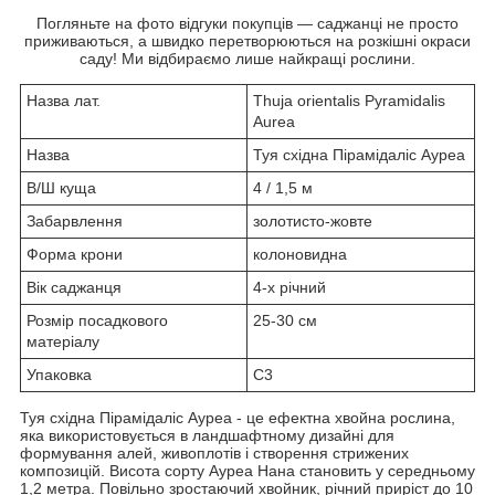
Погляньте на фото відгуки покупців — саджанці не просто
приживаються, а швидко перетворюються на розкішні окраси
саду! Ми відбираємо лише найкращі рослини.
Назва лат.
Thuja orientalis Pyramidalis
Aurea
Назва
Туя східна Пірамідаліс Ауреа
В/Ш куща
4 / 1,5 м
Забарвлення
золотисто-жовте
Форма крони
колоновидна
Вік саджанця
4-х річний
Розмір посадкового
25-30 см
матеріалу
Упаковка
С3
Туя східна Пірамідаліс Ауреа - це ефектна хвойна рослина,
яка використовується в ландшафтному дизайні для
формування алей, живоплотів і створення стрижених
композицій. Висота сорту Ауреа Нана становить у середньому
1,2 метра. Повільно зростаючий хвойник, річний приріст до 10