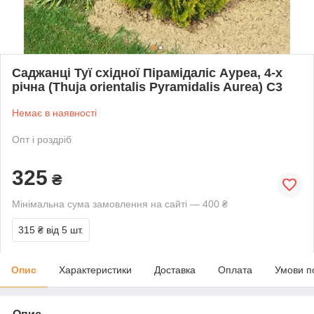
Саджанці Туї східної Пірамідаліс Ауреа, 4-х
річна (Thuja orientalis Pyramidalis Aurea) С3
Немає в наявності
Опт і роздріб
325
₴
Мінімальна сума замовлення на сайті — 400 ₴
315 ₴
від 5 шт.
Опис
Характеристики
Доставка
Оплата
Умови п