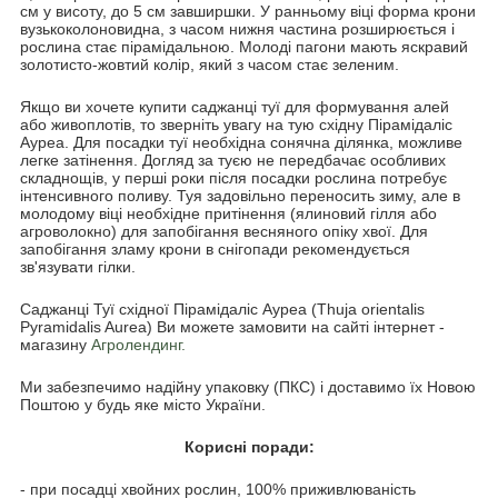
см у висоту, до 5 см завширшки. У ранньому віці форма крони
вузькоколоновидна, з часом нижня частина розширюється і
рослина стає пірамідальною. Молоді пагони мають яскравий
золотисто-жовтий колір, який з часом стає зеленим.
Якщо ви хочете купити саджанці туї для формування алей
або живоплотів, то зверніть увагу на тую східну Пірамідаліс
Ауреа. Для посадки туї необхідна сонячна ділянка, можливе
легке затінення. Догляд за туєю не передбачає особливих
складнощів, у перші роки після посадки рослина потребує
інтенсивного поливу. Туя задовільно переносить зиму, але в
молодому віці необхідне притінення (ялиновий гілля або
агроволокно) для запобігання весняного опіку хвої. Для
запобігання зламу крони в снігопади рекомендується
зв'язувати гілки.
Саджанці Туї східної Пірамідаліс Ауреа (Thuja orientalis
Pyramidalis Aurea) Ви можете замовити на сайті інтернет -
магазину
Агролендинг.
Ми забезпечимо надійну упаковку (ПКС) і доставимо їх Новою
Поштою у будь яке місто України.
Корисні поради:
- при посадці хвойних рослин, 100% приживлюваність