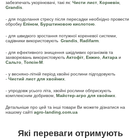
забезпечать укорінювачі, такі як:
Чисти лист
,
Корневін
,
Grandis
.
- для подолання стресу після пересадки необхідно провести
обробку
Епіном
,
Бурштиновою кислотою
.
- для швидкого зростання потужної кореневої системи,
садівники використовують
Grandis
,
Radifarm
.
- для ефективного знищення шкідливих організмів та
захворювань використовують
Актофіт
,
Енжио
,
Актара
и
Сальто
,
Топсін-М
.
- у весняно-літній період хвойні рослини підгодовують
-
Чистий лист для хвойних
.
- упродовж усього літа, хвойні рослини обприскують
комплексним добривом,
Майстер-агро для хвойних
.
Детальніше про цей та інші товари Ви можете дізнатися на
нашому сайті
agro-landing.com.ua
Які переваги отримують