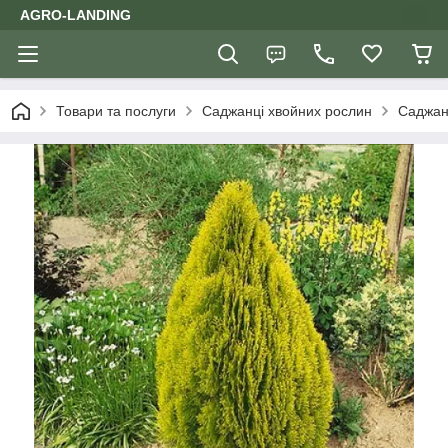
AGRO-LANDING
Товари та послуги
Саджанці хвойних рослин
Саджанц