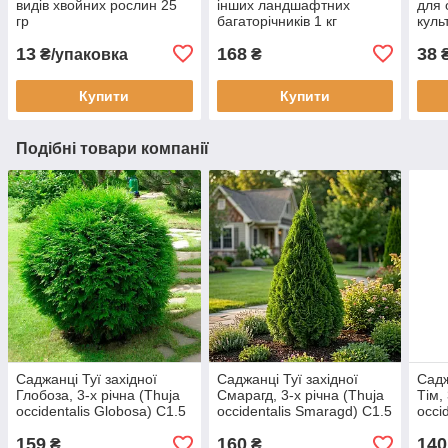
видів хвойних рослин 25
інших ландшафтних
для 
гр
багаторічників 1 кг
куль
Syng
13
168
38
₴/упаковка
₴
₴
Купити
Купити
Подібні товари компанії
Саджанці Туї західної
Саджанці Туї західної
Садж
Глобоза, 3-х річна (Thuja
Смарагд, 3-х річна (Thuja
Тім,
occidentalis Globosa) С1.5
occidentalis Smaragd) С1.5
occi
159
160
140
₴
₴