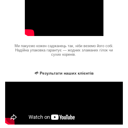
Ми пакуємо кожен саджанець так, ніби веземо його собі.
Надійна упаковка гарантує — жодних зламаних гілок чи
сухих коренів.
🌱 Результати наших клієнтів