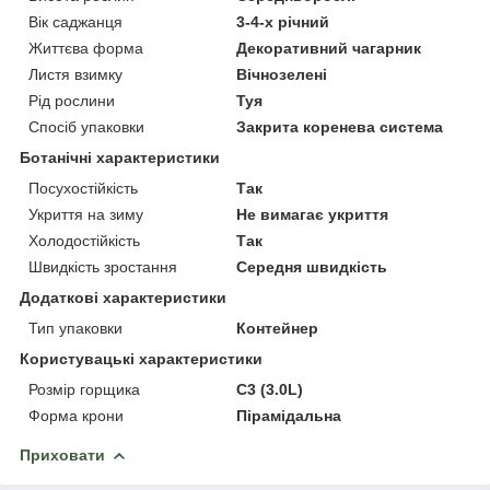
Вік саджанця
3-4-х річний
Життєва форма
Декоративний чагарник
Листя взимку
Вічнозелені
Рід рослини
Туя
Спосіб упаковки
Закрита коренева система
Ботанічні характеристики
Посухостійкість
Так
Укриття на зиму
Не вимагає укриття
Холодостійкість
Так
Швидкість зростання
Середня швидкість
Додаткові характеристики
Тип упаковки
Контейнер
Користувацькi характеристики
Розмір горщика
C3 (3.0L)
Форма крони
Пірамідальна
Приховати