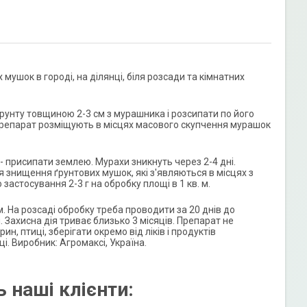
мушок в городі, на ділянці, біля розсади та кімнатних
грунту товщиною 2-3 см з мурашника і розсипати по його
ь препарат розміщують в місцях масового скупчення мурашок
- присипати землею. Мурахи зникнуть через 2-4 дні.
Для знищення ґрунтових мушок, які з'являються в місцях з
стосування 2-3 г на обробку площі в 1 кв. м.
. На розсаді обробку треба проводити за 20 днів до
. Захисна дія триває близько 3 місяців. Препарат не
ин, птиці, зберігати окремо від ліків і продуктів
і. Виробник: Агромаксі, Україна.
 наші клієнти: