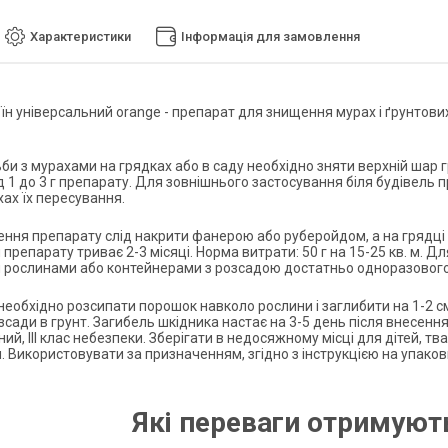
Характеристики
Інформація для замовлення
н універсальний orange - препарат для знищення мурах і ґрунтових 
би з мурахами на грядках або в саду необхідно зняти верхній шар 
ід 1 до 3 г препарату. Для зовнішнього застосування біля будівел
хах їх пересування.
ення препарату слід накрити фанерою або руберойдом, а на грядці 
 препарату триває 2-3 місяці. Норма витрати: 50 г на 15-25 кв. м. 
 рослинами або контейнерами з розсадою достатньо одноразового за
необхідно розсипати порошок навколо рослини і заглибити на 1-2 см
сади в грунт. Загибель шкідника настає на 3-5 день після внесення
ий, III клас небезпеки. Зберігати в недосяжному місці для дітей, твар
 Використовувати за призначенням, згідно з інструкцією на упаковц
Які переваги отримують