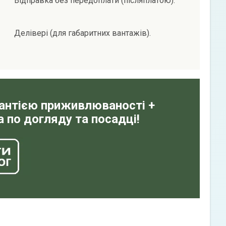
Відправка без передоплати (післяплатою).
Делівері (для габаритних вантажів).
рантією приживлюваності +
 по догляду та посадці!