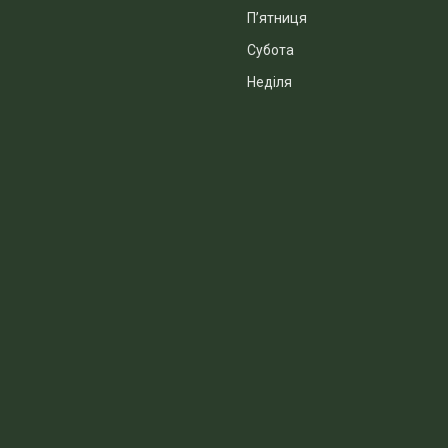
Пʼятниця
Субота
Неділя