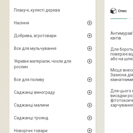
Плакучі, кулясті дерева
Опис
Насіння
Антимурав’ї
Добрива, агротовари
квітів.
Все для мульчування
Для бороть
поверхні в
або на шля
Укривні матеріали, чохли для
рослин
Місце внес
Захисна дія
Все для поливу
кімнатними
Для цього 
Саджанці винограду
висадки роз
фітотоксичн
Саджанці малини
харчування.
Саджанці троянд
Новорічні товари