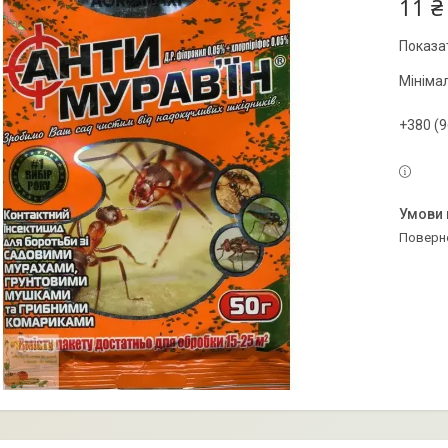
11 ₴
Показат
Мініма
+380 (9
поверн