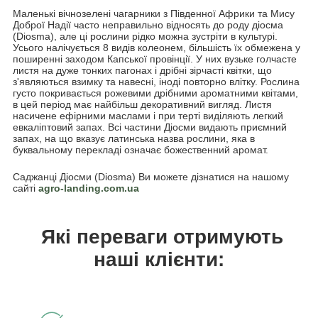
Маленькі вічнозелені чагарники з Південної Африки та Мису
Доброї Надії часто неправильно відносять до роду діосма
(Diosma), але ці рослини рідко можна зустріти в культурі.
Усього налічується 8 видів колеонем, більшість їх обмежена у
поширенні заходом Капської провінції. У них вузьке голчасте
листя на дуже тонких пагонах і дрібні зірчасті квітки, що
з'являються взимку та навесні, іноді повторно влітку. Рослина
густо покривається рожевими дрібними ароматними квітами,
в цей період має найбільш декоративний вигляд. Листя
насичене ефірними маслами і при терті виділяють легкий
евкаліптовий запах. Всі частини Діосми видають приємний
запах, на що вказує латинська назва рослини, яка в
буквальному перекладі означає божественний аромат.
Саджанці Діосми (Diosma) Ви можете дізнатися на нашому
сайті
agro-landing.com.ua
Які переваги отримують
наші клієнти: