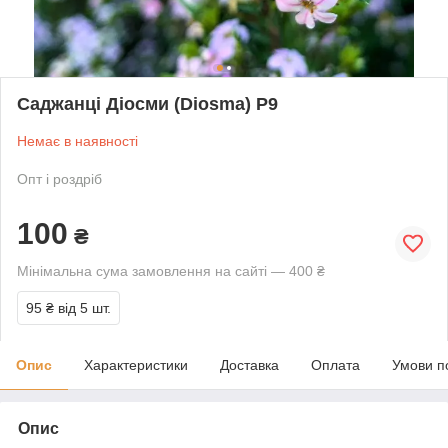
Саджанці Діосми (Diosma) P9
Немає в наявності
Опт і роздріб
100
₴
Мінімальна сума замовлення на сайті — 400 ₴
95 ₴
від 5 шт.
Опис
Характеристики
Доставка
Оплата
Умови п
Опис