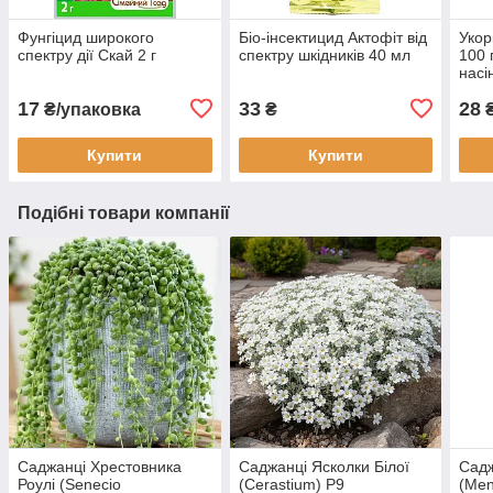
Фунгіцид широкого
Біо-інсектицид Актофіт від
Укор
спектру дії Скай 2 г
спектру шкідників 40 мл
100 
насі
17
33
28
₴/упаковка
₴
Купити
Купити
Подібні товари компанії
Саджанці Хрестовника
Саджанці Ясколки Білої
Садж
Роулі (Senecio
(Cerastium) P9
(Men