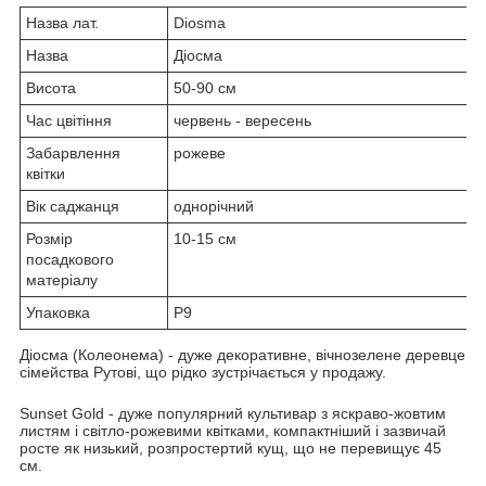
Назва лат.
Diosma
Назва
Діосма
Висота
50-90 см
Час цвітіння
червень - вересень
Забарвлення
рожеве
квітки
Вік саджанця
однорічний
Розмір
10-15 см
посадкового
матеріалу
Упаковка
P9
Діосма (Колеонема) - дуже декоративне, вічнозелене деревце
сімейства Рутові, що рідко зустрічається у продажу.
Sunset Gold - дуже популярний культивар з яскраво-жовтим
листям і світло-рожевими квітками, компактніший і зазвичай
росте як низький, розпростертий кущ, що не перевищує 45
см.