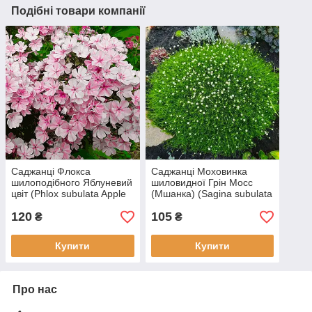
Подібні товари компанії
Саджанці Флокса
Саджанці Моховинка
шилоподібного Яблуневий
шиловидної Грін Мосс
цвіт (Phlox subulata Apple
(Мшанка) (Sagina subulata
Blossom) P9
Green Moss) P9
120
105
₴
₴
Купити
Купити
Про нас