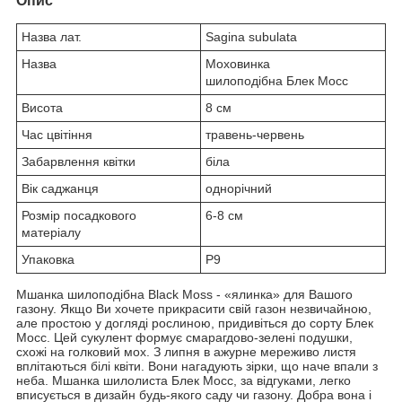
Опис
Назва лат.
Sagina subulata
Назва
Моховинка
шилоподібна Блек Мосс
Висота
8 см
Час цвітіння
травень-червень
Забарвлення квітки
біла
Вік саджанця
однорічний
Розмір посадкового
6-8 см
матеріалу
Упаковка
P9
Мшанка шилоподібна Black Moss - «ялинка» для Вашого
газону. Якщо Ви хочете прикрасити свій газон незвичайною,
але простою у догляді рослиною, придивіться до сорту Блек
Мосс. Цей сукулент формує смарагдово-зелені подушки,
схожі на голковий мох. З липня в ажурне мереживо листя
вплітаються білі квіти. Вони нагадують зірки, що наче впали з
неба. Мшанка шилолиста Блек Мосс, за відгуками, легко
вписується в дизайн будь-якого саду чи газону. Добра вона і