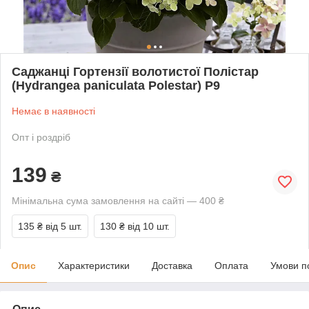
Саджанці Гортензії волотистої Полістар
(Hydrangea paniculata Polestar) Р9
Немає в наявності
Опт і роздріб
139
₴
Мінімальна сума замовлення на сайті — 400 ₴
135 ₴
від 5 шт.
130 ₴
від 10 шт.
Опис
Характеристики
Доставка
Оплата
Умови п