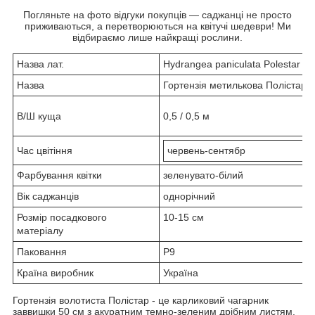
Погляньте на фото відгуки покупців — саджанці не просто
приживаються, а перетворюються на квітучі шедеври! Ми
відбираємо лише найкращі рослини.
Назва лат.
Hydrangea paniculata Polestar
Назва
Гортензія метилькова Полістар
В/Ш куща
0,5 / 0,5 м
Час цвітіння
червень-сентябр
Фарбування квітки
зеленувато-білий
Вік саджанців
однорічний
Розмір посадкового
10-15 см
матеріалу
Паковання
Р9
Країна виробник
Україна
Гортензія волотиста Полістар - це карликовий чагарник
заввишки 50 см з акуратним темно-зеленим дрібним листям.