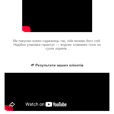
Ми пакуємо кожен саджанець так, ніби веземо його собі.
Надійна упаковка гарантує — жодних зламаних гілок чи
сухих коренів.
🌱 Результати наших клієнтів