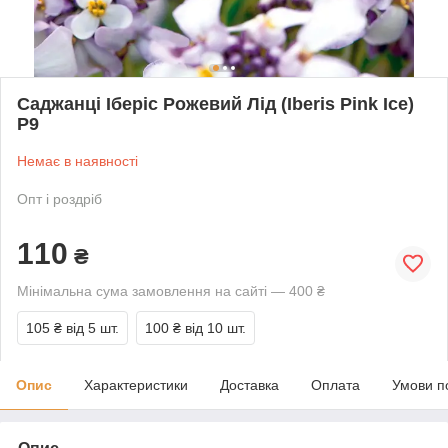
Саджанці Іберіс Рожевий Лід (Iberis Pink Ice)
Р9
Немає в наявності
Опт і роздріб
110
₴
Мінімальна сума замовлення на сайті — 400 ₴
105 ₴
від 5 шт.
100 ₴
від 10 шт.
Опис
Характеристики
Доставка
Оплата
Умови п