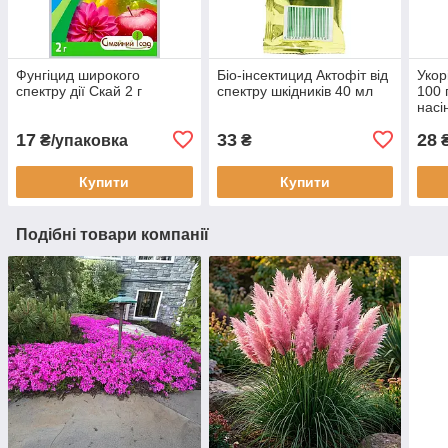
Фунгіцид широкого
Біо-інсектицид Актофіт від
Укор
спектру дії Скай 2 г
спектру шкідників 40 мл
100 
насі
17
33
28
₴/упаковка
₴
Купити
Купити
Подібні товари компанії