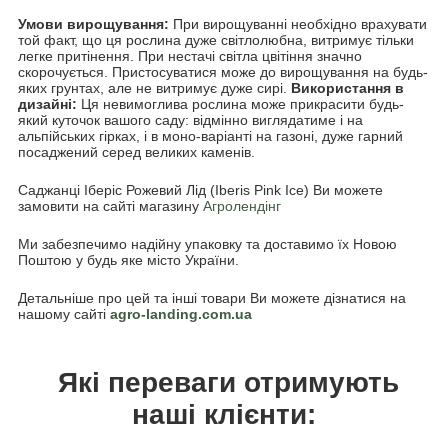
Умови вирощування:
При вирощуванні необхідно врахувати
той факт, що ця рослина дуже світлолюбна, витримує тільки
легке притінення. При нестачі світла цвітіння значно
скорочується. Пристосуватися може до вирощування на будь-
яких грунтах, але не витримує дуже сирі.
Використання в
дизайні:
Ця невимоглива рослина може прикрасити будь-
який куточок вашого саду: відмінно виглядатиме і на
альпійських гірках, і в моно-варіанті на газоні, дуже гарний
посаджений серед великих каменів.
Саджанці Іберіс Рожевий Лід (Iberis Pink Ice) Ви можете
замовити на сайті магазину
Агролендінг
Ми забезпечимо надійну упаковку та доставимо їх Новою
Поштою у будь яке місто України.
Детальніше про цей та інші товари Ви можете дізнатися на
нашому сайті
agro-landing.com.ua
Які переваги отримують
наші клієнти: