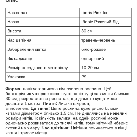
Опис
Назва лат.
Iberis Pink Ice
Назва
Іберіс Рожевий Лід
Висота
30 см
Час цвітіння
травень-червень
Забарвлення квітки
біло-рожеве
Вік саджанця
однорічний
Розмір посадкового матеріалу
10-20 см
Упаковка
P9
Форма:
напівчагарникова вічнозелена рослина. Цей
багаторічник утворює пишні густі напів-кущі заввишки близько
30 см, розростається рясно так, що діаметр куща може
досягати 1 метра.
Листя:
Листки шкірясті,
вічнозелені.
Цвітіння:
Цвіте рослина дуже рясно білими
квітами діаметром близько 1,5 см. Не дивлячись на невеликі
розміри квітів, їх кількість велика: на одній рослині може
одночасно розвиватися до тисячі квітів, тому квітучий иберис
схожий на хмару.
Час цвітіння:
Цвітіння починається в кінці
квітня і триває місяць.