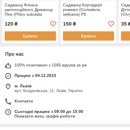
Саджанці Флокса
Саджанці Кортадерії
Садж
шилоподібного Дрюмонд
рожевої (Cortaderia
Дітт
Пінк (Phlox subulata
selloana) Р9
(Chr
Drummond Pink) Р9
Dark
120
150
35
₴
₴
Купити
Купити
Про нас
100% позитивних з 1585 відгуків за рік
Працює з 04.12.2015
м. Львів
вул. Богданівська, 11, Львів, Україна
Контакти
Сьогодні працює з 09:00 до 15:00
Показати весь графік роботи