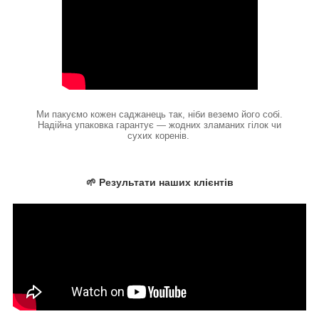
Ми пакуємо кожен саджанець так, ніби веземо його собі.
Надійна упаковка гарантує — жодних зламаних гілок чи
сухих коренів.
🌱 Результати наших клієнтів