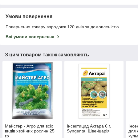
Умови повернення
Повернення товару впродовж 120 днів за домовленістю
Всі умови повернення
З цим товаром також замовляють
Майстер - Агро для всіх
Інсектицид Актара 6 г,
Інсе
видів хвойних рослин 25
Syngenta, Швейцарія
для 
гр
куль