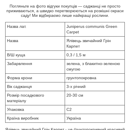
Погляньте на фото відгуки покупців — саджанці не просто
приживаються, а швидко перетворюються на розкішні окраси
саду! Ми відбираємо лише найкращі рослини.
Назва лат.
Juniperus communis Green
Carpet
Назва
Ялівець звичайний Грін
Карпет
В/Ш куща
0,3 / 1,5 м
Забарвлення
зелена, з блакитно-зеленою
смугою
Форма крони
грунтопокровна
Вік саджанця
3-х річний
Розмір посадкового
20-30 см
матеріалу
Упаковка
С2
Країна виробник
Україна
Ялівець звичайний Грін Карпет - це ґрунтопокривний красивий