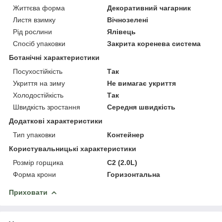
Життєва форма
Декоративний чагарник
Листя взимку
Вічнозелені
Рід рослини
Ялівець
Спосіб упаковки
Закрита коренева система
Ботанічні характеристики
Посухостійкість
Так
Укриття на зиму
Не вимагає укриття
Холодостійкість
Так
Швидкість зростання
Середня швидкість
Додаткові характеристики
Тип упаковки
Контейнер
Користувальницькі характеристики
Розмір горщика
C2 (2.0L)
Форма крони
Горизонтальна
Приховати