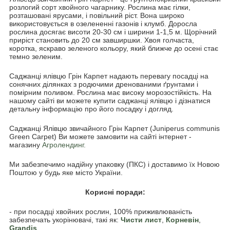
розлогий сорт хвойного чагарнику. Рослина має гілки,
розташовані ярусами, і повільний ріст. Вона широко
використовується в озелененні газонів і клумб. Доросла
рослина досягає висоти 20-30 см і ширини 1-1,5 м. Щорічний
приріст становить до 20 см завширшки. Хвоя голчаста,
коротка, яскраво зеленого кольору, який ближче до осені стає
темно зеленим.
Саджанці ялівцю Грін Карпет надають перевагу посадці на
сонячних ділянках з родючими дренованими ґрунтами і
помірним поливом. Рослина має високу морозостійкість. На
нашому сайті ви можете купити саджанці ялівцю і дізнатися
детальну інформацію про його посадку і догляд.
Саджанці Ялівцю звичайного Грін Карпет (Juniperus communis
Green Carpet) Ви можете замовити на сайті інтернет -
магазину
Агролендинг.
Ми забезпечимо надійну упаковку (ПКС) і доставимо їх Новою
Поштою у будь яке місто України.
Корисні поради:
- при посадці хвойних рослин, 100% приживлюваність
забезпечать укорінювачі, такі як:
Чисти лист
,
Корневін
,
Grandis
.