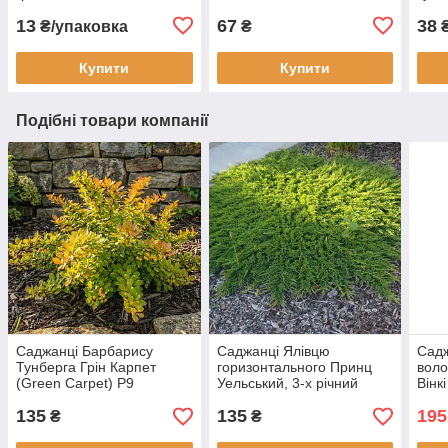
Syng
13
67
38
₴/упаковка
₴
₴
Купити
Купити
Подібні товари компанії
Саджанці Барбарису
Саджанці Ялівцю
Садж
Тунберга Грін Карпет
горизонтального Принц
воло
(Green Carpet) Р9
Уельський, 3-х річний
Вінк
(Juniperus horizontalis
pani
135
135
195
Prince of Welles) С1.5
₴
₴