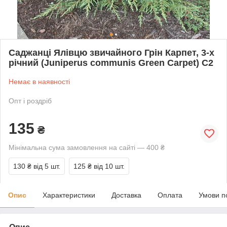
Саджанці Ялівцю звичайного Грін Карпет, 3-х
річний (Juniperus communis Green Carpet) С2
Немає в наявності
Опт і роздріб
135
₴
Мінімальна сума замовлення на сайті — 400 ₴
130 ₴
від 5 шт.
125 ₴
від 10 шт.
Опис
Характеристики
Доставка
Оплата
Умови п