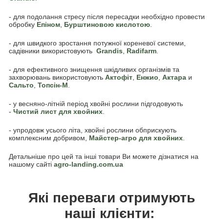
- для подолання стресу після пересадки необхідно провести
обробку
Епіном
,
Бурштиновою кислотою
.
- для швидкого зростання потужної кореневої системи,
садівники використовують
Grandis
,
Radifarm
.
- для ефективного знищення шкідливих організмів та
захворювань використовують
Актофіт
,
Енжио
,
Актара
и
Сальто
,
Топсін-М
.
- у весняно-літній період хвойні рослини підгодовують
-
Чистий лист для хвойних
.
- упродовж усього літа, хвойні рослини обприскують
комплексним добривом,
Майстер-агро для хвойних
.
Детальніше про цей та інші товари Ви можете дізнатися на
нашому сайті
agro-landing.com.ua
Які переваги отримують
наші клієнти: