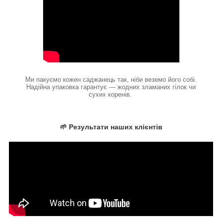
Ми пакуємо кожен саджанець так, ніби веземо його собі.
Надійна упаковка гарантує — жодних зламаних гілок чи
сухих коренів.
🌱 Результати наших клієнтів