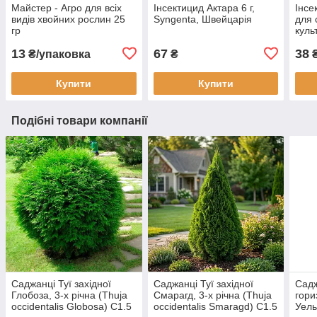
Майстер - Агро для всіх
Інсектицид Актара 6 г,
Інсе
видів хвойних рослин 25
Syngenta, Швейцарія
для 
гр
куль
Syng
13
67
38
₴/упаковка
₴
₴
Купити
Купити
Подібні товари компанії
Саджанці Туї західної
Саджанці Туї західної
Садж
Глобоза, 3-х річна (Thuja
Смарагд, 3-х річна (Thuja
гори
occidentalis Globosa) С1.5
occidentalis Smaragd) С1.5
Уель