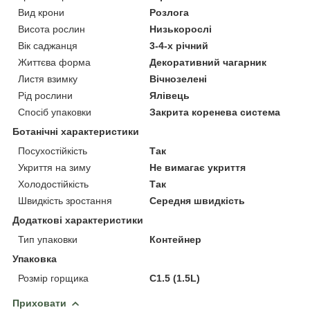
Вид крони
Розлога
Висота рослин
Низькорослі
Вік саджанця
3-4-х річний
Життєва форма
Декоративний чагарник
Листя взимку
Вічнозелені
Рід рослини
Ялівець
Спосіб упаковки
Закрита коренева система
Ботанічні характеристики
Посухостійкість
Так
Укриття на зиму
Не вимагає укриття
Холодостійкість
Так
Швидкість зростання
Середня швидкість
Додаткові характеристики
Тип упаковки
Контейнер
Упаковка
Розмір горщика
C1.5 (1.5L)
Приховати