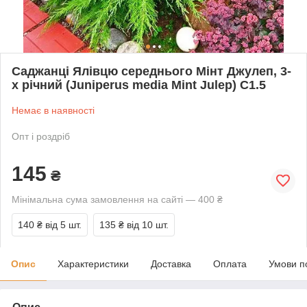
Саджанці Ялівцю середнього Мінт Джулеп, 3-
х річний (Juniperus media Mint Julep) С1.5
Немає в наявності
Опт і роздріб
145
₴
Мінімальна сума замовлення на сайті — 400 ₴
140 ₴
від 5 шт.
135 ₴
від 10 шт.
Опис
Характеристики
Доставка
Оплата
Умови п