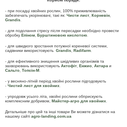
- при посадці хвойних рослин, 100% приживлюваність
забезпечать укорінювачі, такі як:
Чисти лист
,
Корневін
,
Grandis
.
- для подолання стресу після пересадки необхідно провести
обробку
Епіном
,
Бурштиновою кислотою
.
- для швидкого зростання потужної кореневої системи,
садівники використовують
Grandis
,
Radifarm
.
- для ефективного знищення шкідливих організмів та
захворювань використовують
Актофіт
,
Енжио
,
Актара
и
Сальто
,
Топсін-М
.
- у весняно-літній період хвойні рослини підгодовують
-
Чистий лист для хвойних
.
- упродовж усього літа, хвойні рослини обприскують
комплексним добривом,
Майстер-агро для хвойних
.
Детальніше про цей та інші товари Ви можете дізнатися на
нашому сайті
agro-landing.com.ua