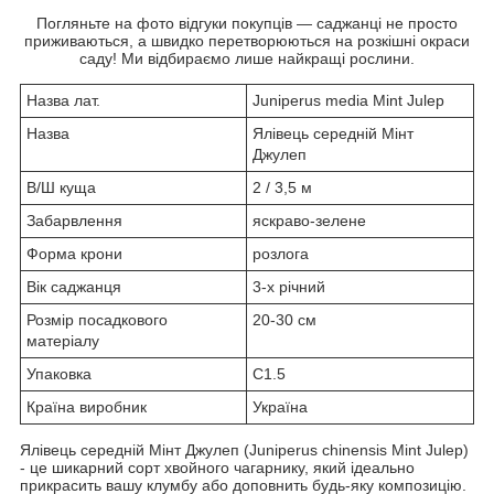
Погляньте на фото відгуки покупців — саджанці не просто
приживаються, а швидко перетворюються на розкішні окраси
саду! Ми відбираємо лише найкращі рослини.
Назва лат.
Juniperus media Mint Julep
Назва
Ялівець середній Мінт
Джулеп
В/Ш куща
2 / 3,5 м
Забарвлення
яскраво-зелене
Форма крони
розлога
Вік саджанця
3-х річний
Розмір посадкового
20-30 см
матеріалу
Упаковка
С1.5
Країна виробник
Україна
Ялівець середній Мінт Джулеп (Juniperus chinensis Mint Julep)
- це шикарний сорт хвойного чагарнику, який ідеально
прикрасить вашу клумбу або доповнить будь-яку композицію.