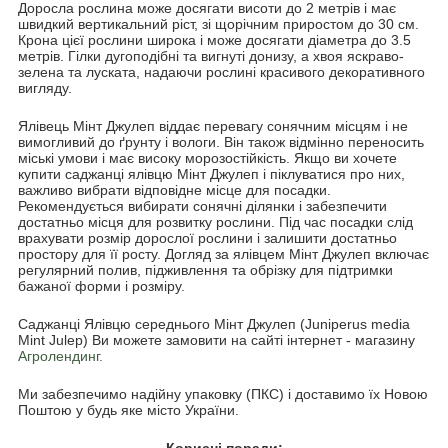
Доросла рослина може досягати висоти до 2 метрів і має
швидкий вертикальний ріст, зі щорічним приростом до 30 см.
Крона цієї рослини широка і може досягати діаметра до 3.5
метрів. Гілки дугоподібні та вигнуті донизу, а хвоя яскраво-
зелена та луската, надаючи рослині красивого декоративного
вигляду.
Ялівець Мінт Джулеп віддає перевагу сонячним місцям і не
вимогливий до ґрунту і вологи. Він також відмінно переносить
міські умови і має високу морозостійкість. Якщо ви хочете
купити саджанці ялівцю Мінт Джулеп і піклуватися про них,
важливо вибрати відповідне місце для посадки.
Рекомендується вибирати сонячні ділянки і забезпечити
достатньо місця для розвитку рослини. Під час посадки слід
врахувати розмір дорослої рослини і залишити достатньо
простору для її росту. Догляд за ялівцем Мінт Джулеп включає
регулярний полив, підживлення та обрізку для підтримки
бажаної форми і розміру.
Саджанці Ялівцю середнього Мінт Джулеп (Juniperus media
Mint Julep) Ви можете замовити на сайті інтернет - магазину
Агролендинг.
Ми забезпечимо надійну упаковку (ПКС) і доставимо їх Новою
Поштою у будь яке місто України.
Корисні поради: