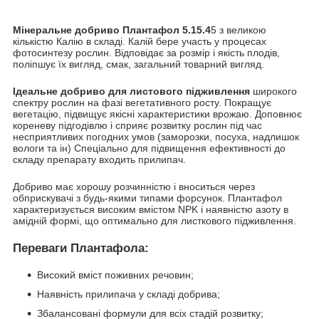
Мінеральне добриво Плантафол 5.15.4
5 з великою
кількістю Калію в складі. Калій бере участь у процесах
фотосинтезу рослин. Відповідає за розмір і якість плодів,
поліпшує їх вигляд, смак, загальний товарний вигляд.
Ідеальне добриво для листового підживлення
широкого
спектру рослин на фазі вегетативного росту. Покращує
вегетацію, підвищує якісні характеристики врожаю. Доповнює
кореневу підгодівлю і сприяє розвитку рослин під час
несприятливих погодних умов (заморозки, посуха, надлишок
вологи та ін) Спеціально для підвищення ефективності до
складу препарату входить прилипач.
Добриво має хорошу розчинністю і вноситься через
обприскувачі з будь-якими типами форсунок. Плантафол
характеризується високим вмістом NPK і наявністю азоту в
амідній формі, що оптимально для листкового підживлення.
Переваги Плантафола:
Високий вміст поживних речовин;
Наявність прилипача у складі добрива;
Збалансовані формули для всіх стадій розвитку;