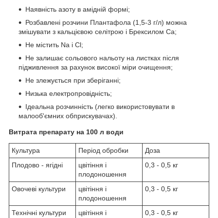
Наявність азоту в амідній формі;
Розбавлені розчини Плантафола (1,5-3 г/л) можна
змішувати з кальцієвою селітрою і Брексилом Са;
Не містить Na і Cl;
Не залишає сольового нальоту на листках після
підживлення за рахунок високої міри очищення;
Не злежується при зберіганні;
Низька електропровідність;
Ідеальна розчинність (легко використовувати в
малооб'ємних обприскувачах).
Витрата препарату на 100 л води
Культура
Період обробки
Доза
Плодово - ягідні
цвітіння і
0,3 - 0,5 кг
плодоношення
Овочеві культури
цвітіння і
0,3 - 0,5 кг
плодоношення
Технічні культури
цвітіння і
0,3 - 0,5 кг