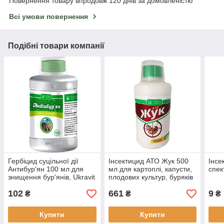
Повернення товару впродовж 120 днів за домовленістю
Всі умови повернення
Подібні товари компанії
Гербіцид суцільної дії
Інсектицид АТО Жук 500
Інсе
Антибур'ян 100 мл для
мл для картоплі, капусти,
спек
знищення бур'янів, Ukravit
плодових культур, буряків
Ukravit (Укравіт)
102
661
9
₴
₴
₴
Купити
Купити