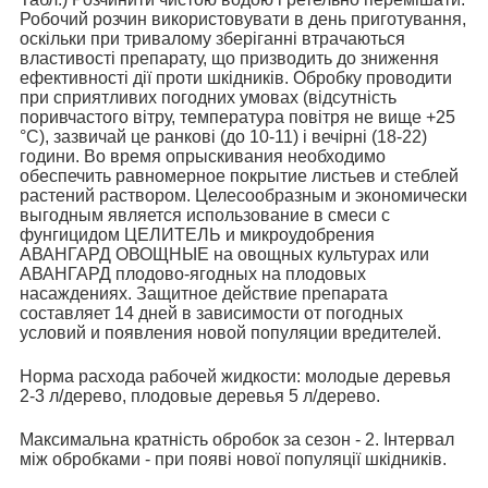
Робочий розчин використовувати в день приготування,
оскільки при тривалому зберіганні втрачаються
властивості препарату, що призводить до зниження
ефективності дії проти шкідників. Обробку проводити
при сприятливих погодних умовах (відсутність
поривчастого вітру, температура повітря не вище +25
°С), зазвичай це ранкові (до 10-11) і вечірні (18-22)
години. Во время опрыскивания необходимо
обеспечить равномерное покрытие листьев и стеблей
растений раствором. Целесообразным и экономически
выгодным является использование в смеси с
фунгицидом ЦЕЛИТЕЛЬ и микроудобрения
АВАНГАРД ОВОЩНЫЕ на овощных культурах или
АВАНГАРД плодово-ягодных на плодовых
насаждениях. Защитное действие препарата
составляет 14 дней в зависимости от погодных
условий и появления новой популяции вредителей.
Норма расхода рабочей жидкости: молодые деревья
2-3 л/дерево, плодовые деревья 5 л/дерево.
Максимальна кратність обробок за сезон - 2. Інтервал
між обробками - при появі нової популяції шкідників.