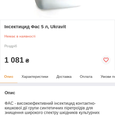
Інсектицид Фас 5 л, Ukravit
Немає в наявності
Роздріб
1 081
₴
Опис
Характеристики
Доставка
Оплата
Умови п
Опис
ФАС - високоефективний інсектицид контактно-
кишкової дії групи синтетичних піретроїдів для
знищення широкого спектру шкідників культурних