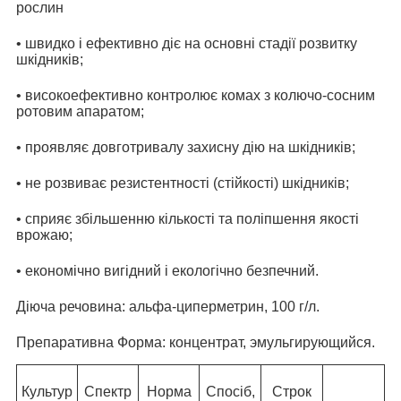
рослин
• швидко і ефективно діє на основні стадії розвитку
шкідників;
• високоефективно контролює комах з колючо-сосним
ротовим апаратом;
• проявляє довготривалу захисну дію на шкідників;
• не розвиває резистентності (стійкості) шкідників;
• сприяє збільшенню кількості та поліпшення якості
врожаю;
• економічно вигідний і екологічно безпечний.
Діюча речовина: альфа-циперметрин, 100 г/л.
Препаративна Форма: концентрат, эмульгирующийся.
Культур
Спектр
Норма
Спосіб,
Строк