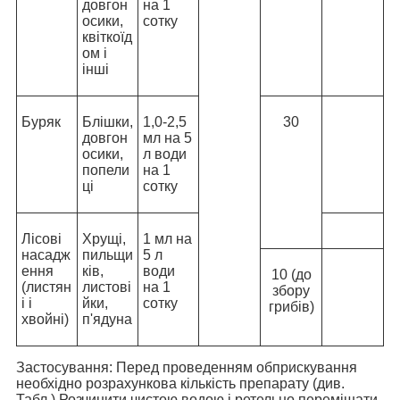
довгон
на 1
осики,
сотку
квіткоїд
ом і
інші
Буряк
Блішки,
1,0-2,5
30
довгон
мл на 5
осики,
л води
попели
на 1
ці
сотку
Лісові
Хрущі,
1 мл на
насадж
пильщи
5 л
ення
ків,
води
10 (до
(листян
листові
на 1
збору
і і
йки,
сотку
грибів)
хвойні)
п'ядуна
Застосування: Перед проведенням обприскування
необхідно розрахункова кількість препарату (див.
Табл.) Розчинити чистою водою і ретельно перемішати.