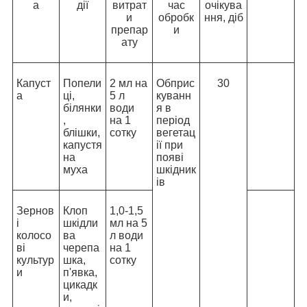
а
дії
витрат
час
очікува
и
обробк
ння, діб
препар
и
ату
Капуст
Попели
2 мл на
Обприс
30
а
ці,
5 л
куванн
білянки
води
я в
,
на 1
період
блішки,
сотку
вегетац
капустя
ії при
на
появі
муха
шкідник
ів
Зернов
Клоп
1,0-1,5
і
шкідли
мл на 5
колосо
ва
л води
ві
черепа
на 1
культур
шка,
сотку
и
п'явка,
цикадк
и,