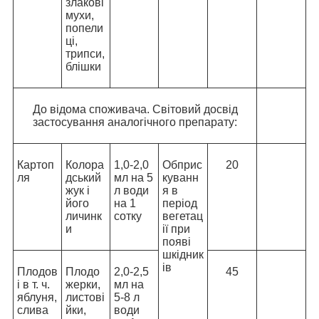
злакові
мухи,
попели
ці,
трипси,
блішки
До відома споживача. Світовий досвід
застосування аналогічного препарату:
Картоп
Колора
1,0-2,0
Обприс
20
ля
дський
мл на 5
куванн
жук і
л води
я в
його
на 1
період
личинк
сотку
вегетац
и
ії при
появі
шкідник
ів
Плодов
Плодо
2,0-2,5
45
і в т. ч.
жерки,
мл на
яблуня,
листові
5-8 л
слива
йки,
води