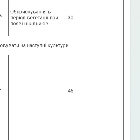
Обприскування в
на
період вегетації при
30
появі шкідників
вувати на наступні культури:
,
45
і