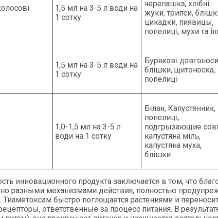
черепашка, хлібні
колосові
1,5 мл на 3-5 л води на
жуки, трипси, блішк
1 сотку
цикадки, пиявицы,
попелиці, мухи та ін
Бурякові довгоноси
1,5 мл на 3-5 л води на
блішки, щитоноска,
1 сотку
попелиці
Білан, Капустянник,
попелиці,
1,0-1,5 мл на 3-5 л
подгрызающие сов
води на 1 сотку
капустяна міль,
капустяна муха,
блішки
сть инновационного продукта заключается в том, что бла
о разными механизмами действия, полностью предупрежда
. Тиаметоксам быстро поглощается растениями и переноситс
ецепторы, ответственные за процесс питания. В результат