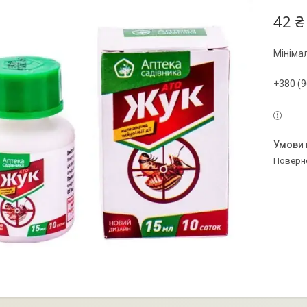
42 ₴
Мініма
+380 (9
поверн