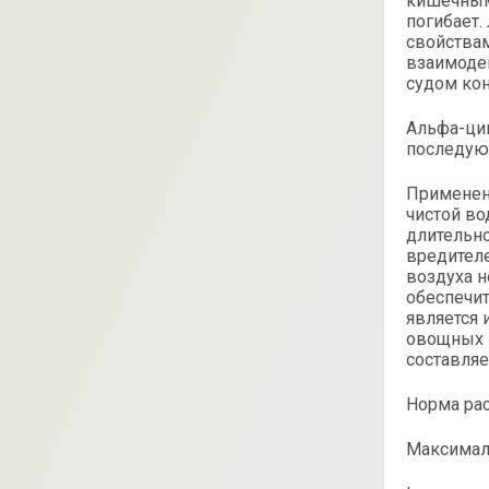
кишечным 
погибает
свойствам
взаимодей
судом кон
Альфа-ци
последую
Применени
чистой во
длительно
вредителе
воздуха н
обеспечи
является
овощных 
составляе
Норма рас
Максималь