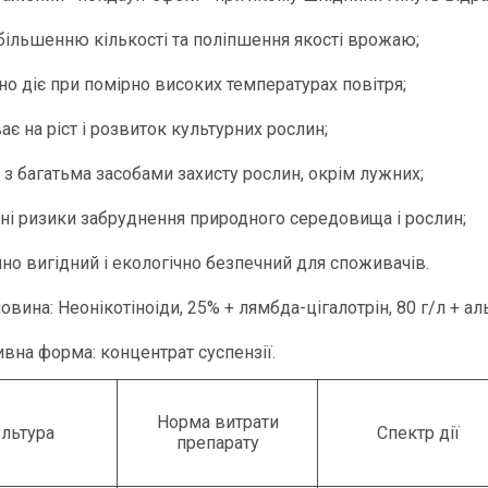
збільшенню кількості та поліпшення якості врожаю;
но діє при помірно високих температурах повітря;
ає на ріст і розвиток культурних рослин;
й з багатьма засобами захисту рослин, окрім лужних;
ьні ризики забруднення природного середовища і рослин;
чно вигідний і екологічно безпечний для споживачів.
овина: Неонікотіноіди, 25% + лямбда-цігалотрін, 80 г/л + а
вна форма: концентрат суспензії.
Норма витрати
льтура
Спектр дії
препарату