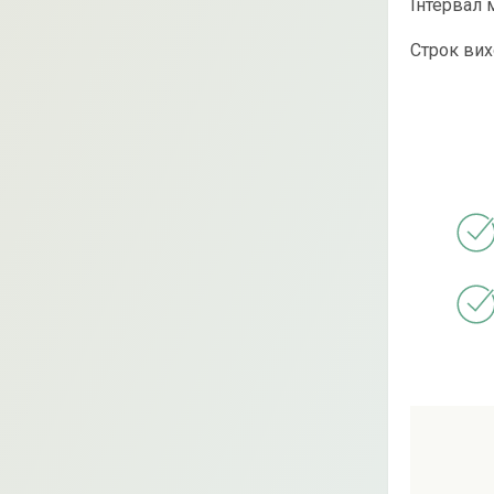
Інтервал 
Строк вих