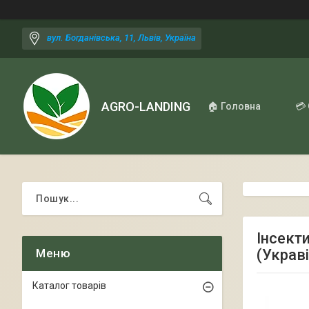
вул. Богданівська, 11, Львів, Україна
AGRO-LANDING
🏠 Головна
💳
Інсекти
(Украві
Каталог товарів