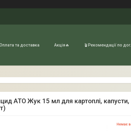
 Оплата та доставка
Акція🔥
🪴Рекомендації по до
цид АТО Жук 15 мл для картоплі, капусти, 
т)
Немає в