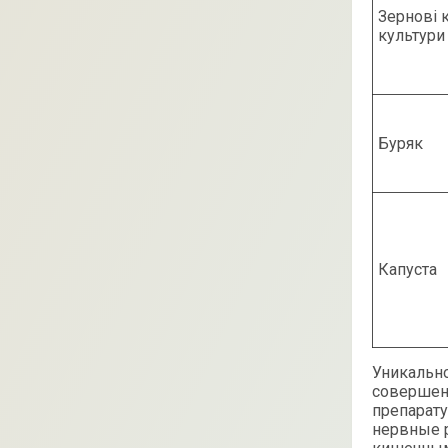
Зернові 
культури
Буряк
Капуста
Уникально
совершенн
препарату
нервные р