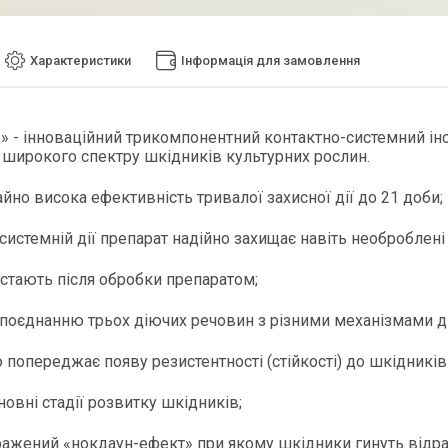
Характеристики
Інформація для замовлення
 - інноваційний трикомпонентний контактно-системний і
широкого спектру шкідників культурних рослин.
айно висока ефективність тривалої захисної дії до 21 доби;
 системній дії препарат надійно захищає навіть необроблені 
ростають після обробки препаратом;
 поєднанню трьох діючих речовин з різними механізмами ді
ю попереджає появу резистентності (стійкості) до шкідників
сновні стадії розвитку шкідників;
иражений «нокдаун-ефект» при якому шкідники гинуть відра