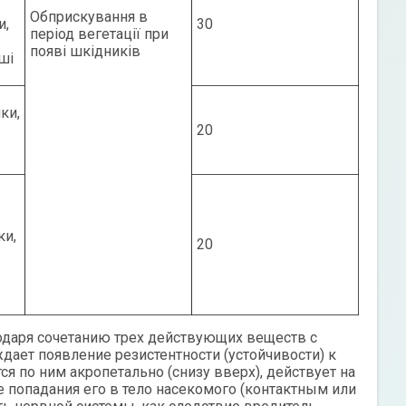
Обприскування в
и,
30
період вегетації при
появі шкідників
ші
ки,
20
ки,
20
годаря сочетанию трех действующих веществ с
ет появление резистентности (устойчивости) к
я по ним акропетально (снизу вверх), действует на
е попадания его в тело насекомого (контактным или