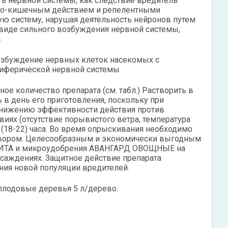
ть нервной системы, как следствие вредитель
тно-кишечным действием и репелентными
ую систему, нарушая деятельность нейронов путем
 виде сильного возбуждения нервной системы,
.
озбуждение нервных клеток насекомых с
иферической нервной системы.
 количество препарата (см. табл.) Растворить в
 в день его приготовления, поскольку при
 снижению эффективности действия против
иях (отсутствие порывистого ветра, температура
е (18-22) часа. Во время опрыскивания необходимо
створом. Целесообразным и экономически выгодным
ЩИТА и микроудобрения АВАНГАРД ОВОЩНЫЕ на
саждениях. Защитное действие препарата
ения новой популяции вредителей.
 плодовые деревья 5 л/дерево.