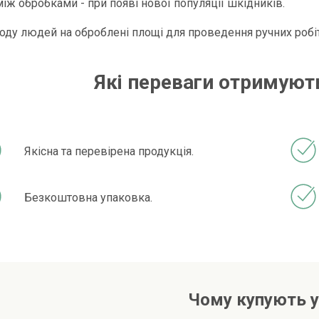
між обробками - при появі нової популяції шкідників.
оду людей на оброблені площі для проведення ручних робіт -
Які переваги отримують
Якісна та перевірена продукція.
Безкоштовна упаковка.
Чому купують у