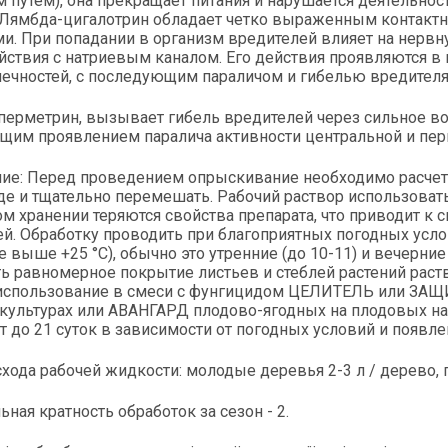
путем), она прекращает питания и нарушается деятельнос
. Лямбда-цигалотрин обладает четко выраженным контак
и. При попадании в организм вредителей влияет на нервн
ствия с натриевым каналом. Его действия проявляются в
ечностей, с последующим параличом и гибелью вредителя
перметрин, вызывает гибель вредителей через сильное в
щим проявлением паралича активности центральной и пер
е: Перед проведением опрыскивание необходимо расчетное
де и тщательно перемешать. Рабочий раствор использовать
м хранении теряются свойства препарата, что приводит к
й. Обработку проводить при благоприятных погодных услов
е выше +25 °С), обычно это утренние (до 10-11) и вечерни
ть равномерное покрытие листьев и стеблей растений ра
 использование в смеси с фунгицидом ЦЕЛИТЕЛЬ или ЗА
культурах или АВАНГАРД плодово-ягодных на плодовых на
т до 21 суток в зависимости от погодных условий и появл
хода рабочей жидкости: молодые деревья 2-3 л / дерево,
ная кратность обработок за сезон - 2.