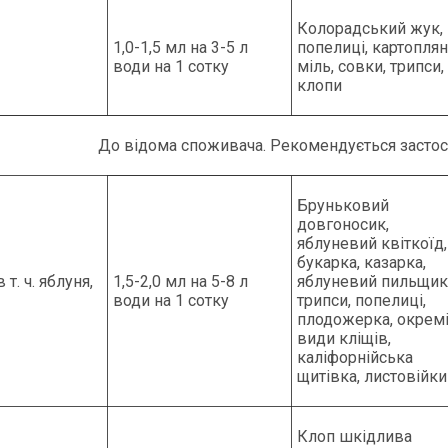
Колорадський жук,
1,0-1,5 мл на 3-5 л
попелиці, картопля
води на 1 сотку
міль, совки, трипси,
клопи
До відома споживача. Рекомендується застосо
Бруньковий
довгоносик,
яблуневий квіткоїд,
букарка, казарка,
 т. ч. яблуня,
1,5-2,0 мл на 5-8 л
яблуневий пильщик
води на 1 сотку
трипси, попелиці,
плодожерка, окрем
види кліщів,
каліфорнійська
щитівка, листовійки
Клоп шкідлива