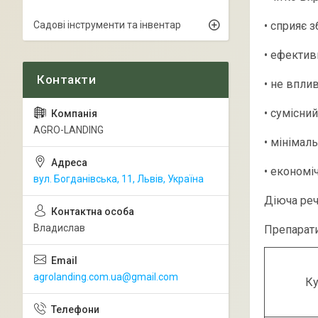
Садові інструменти та інвентар
• сприяє 
• ефектив
• не вплив
• сумісни
AGRO-LANDING
• мінімал
• економі
вул. Богданівська, 11, Львів, Україна
Діюча реч
Владислав
Препарати
agrolanding.com.ua@gmail.com
Ку