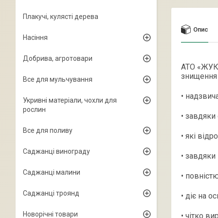
Плакучі, кулясті дерева
Опис
Насіння
Добрива, агротовари
АТО «ЖУК»
знищення 
Все для мульчування
• надзвич
Укривні матеріали, чохли для
рослин
• завдяки
Все для поливу
• які від
Саджанці винограду
• завдяки
Саджанці малини
• повніст
Саджанці троянд
• діє на о
Новорічні товари
• чітко в