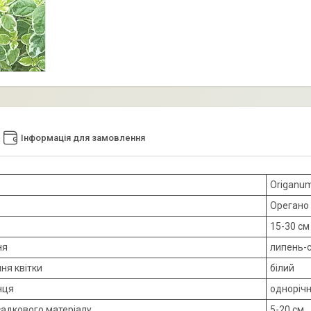
Інформація для замовлення
Origanum
Орегано 
15-30 см
ня
липень-
ня квітки
білий
нця
одноріч
садкового матеріалу
5-20 см