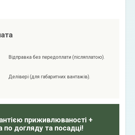
лата
Відправка без передоплати (післяплатою).
Делівері (для габаритних вантажів).
рантією приживлюваності +
 по догляду та посадці!