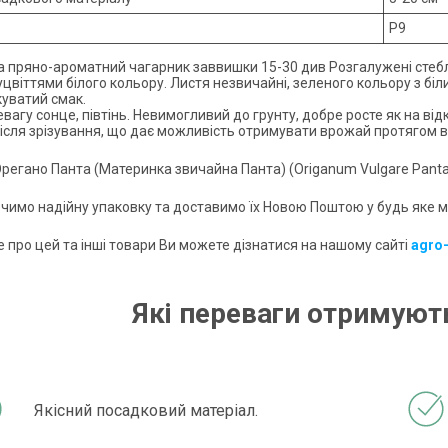
P9
а пряно-ароматний чагарник заввишки 15-30 див Розгалужені стеб
уцвіттями білого кольору. Листя незвичайні, зеленого кольору з бі
куватий смак.
вагу сонце, півтінь. Невимогливий до грунту, добре росте як на від
після зрізування, що дає можливість отримувати врожай протягом вс
регано Панта (Материнка звичайна Панта) (Origanum Vulgare Panta
чимо надійну упаковку та доставимо їх Новою Поштою у будь яке мі
 про цей та інші товари Ви можете дізнатися на нашому сайті
agro
Які переваги отримують
Якісний посадковий матеріал.