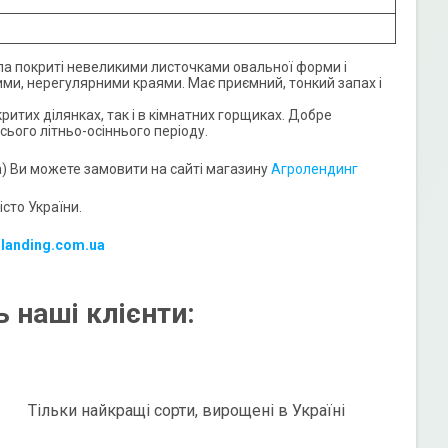
ла покриті невеликими листочками овальної форми і
лими, нерегулярними краями. Має приємний, тонкий запах і
критих ділянках, так і в кімнатних горщиках. Добре
ього літньо-осіннього періоду.
) Ви можете замовити на сайті магазину
Агролендинг
сто України.
-landing.com.ua
 наші клієнти:
Тільки найкращі сорти, вирощені в Україні