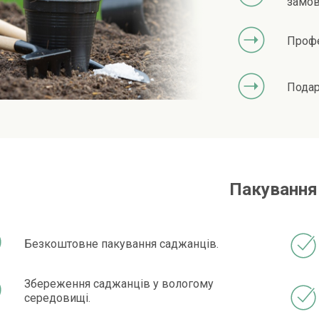
замов
Профе
Подар
Пакування
Безкоштовне пакування саджанців.
Збереження саджанців у вологому
середовищі.