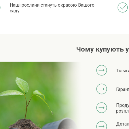
Наші рослини стануть окрасою Вашого
саду
Чому купують у
Тільк
Гаран
Проду
розпл
Детал