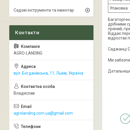
Упаковка
Садові інструменти та інвентар
Багаторічн
дрібними с
пряний, гір
Віддає пере
відростає 
Саджанці О
AGRO-LANDING
Ми забезпе
Детальніше
вул. Богданівська, 11, Львів, Україна
Владислав
agrolanding.com.ua@gmail.com