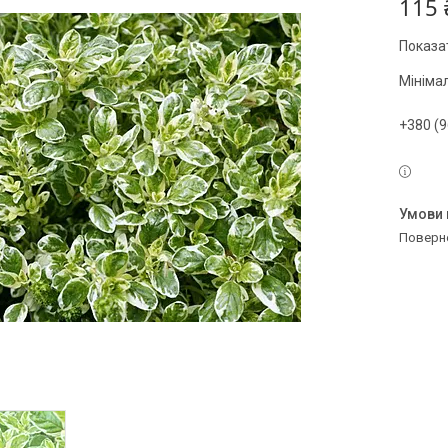
115 
Показат
Мініма
+380 (9
поверн