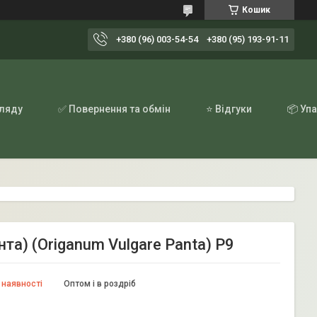
Кошик
+380 (96) 003-54-54
+380 (95) 193-91-11
гляду
✅ Повернення та обмін
⭐ Відгуки
📦 Уп
а) (Origanum Vulgare Panta) Р9
 наявності
Оптом і в роздріб