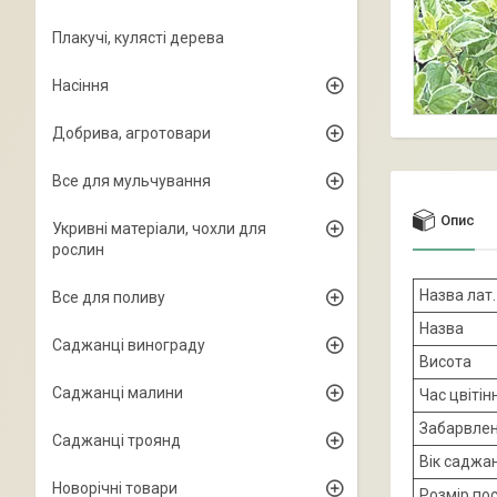
Плакучі, кулясті дерева
Насіння
Добрива, агротовари
Все для мульчування
Опис
Укривні матеріали, чохли для
рослин
Назва лат.
Все для поливу
Назва
Саджанці винограду
Висота
Саджанці малини
Час цвітін
Забарвлен
Саджанці троянд
Вік саджа
Новорічні товари
Розмір по