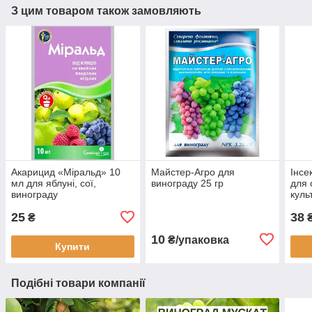
З цим товаром також замовляють
Акарицид «Міральд» 10
Майстер-Агро для
Інсе
мл для яблуні, сої,
винограду 25 гр
для 
винограду
куль
Syng
25
38
₴
₴
10
₴/упаковка
Купити
Подібні товари компанії