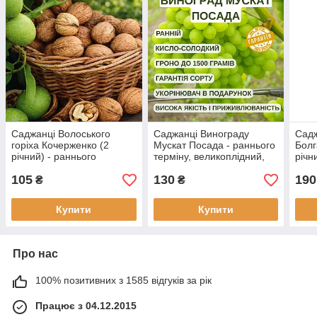
Саджанці Волоського
Саджанці Винограду
Садж
горіха Кочерженко (2
Мускат Посада - раннього
Болг
річний) - раннього
терміну, великоплідний,
річн
терміну, скороплідний,
урожайний
терм
105
130
190
морозостійкий
вели
₴
₴
моро
Купити
Купити
Про нас
100% позитивних з 1585 відгуків за рік
Працює з 04.12.2015