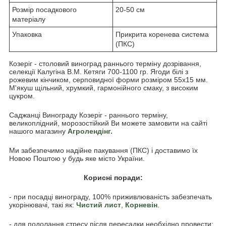
Розмір посадкового
20-50 см
матеріалу
Упаковка
Прикрита коренева система
(ПКС)
Козеріг - столовий виноград раннього терміну дозрівання,
селекції Калугіна В.М. Кетяги 700-1100 гр. Ягоди білі з
рожевим кінчиком, серповидної форми розміром 55х15 мм.
М'якуш щільний, хрумкий, гармонійного смаку, з високим
цукром.
Саджанці Винограду Козеріг - раннього терміну,
великоплідний, морозостійкий Ви можете замовити на сайті
нашого магазину
Агролендінг
.
Ми забезпечимо надійне пакування (ПКС) і доставимо їх
Новою Поштою у будь яке місто України.
Корисні поради:
- при посадці винограду, 100% приживлюваність забезпечать
укорінювачі, такі як:
Чистий лист
,
Корневін
.
- для подолання стресу після пересадки необхідно провести: