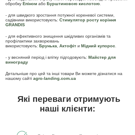
обробку
Епіном
або
Бурштиновою кислотою
.
- для швидкого зростання потужної кореневої системи,
садівники використовують:
Стимулятор росту коріння
GRANDIS
- для ефективного знищення шкідливих організмів та
профілактики захворювань
використовують:
Брунька
,
Акто
фіт
и
Мідний купорос
.
- у весняний період і влітку підгодовують:
Майстер
для
винограду
Детальніше про цей та інші товари Ви можете дізнатися на
нашому сайті
agro-landing.com.ua
Які переваги отримують
наші клієнти: