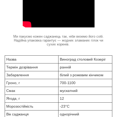
Ми пакуємо кожен саджанець так, ніби веземо його собі.
Надійна упаковка гарантує — жодних зламаних гілок чи
сухих коренів.
Назва
Виноград столовий Козеріг
Термін дозрівання
ранній
Забарвлення
білий з рожевим кінчиком
Гроно, г
700-1100
Смак
мускатний
Ягода, г
12
Морозостійкість
-23°С
Вік саджанця
однорічний