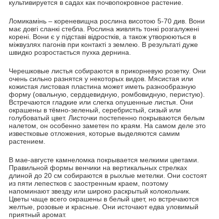
культивируется в садах как почвопокровное растение.
Ломикамінь – кореневищна рослина висотою 5-70 див. Вони
має довгі сланкі стебла. Рослина живлять тонкі розгалужені
корені. Вони є у підставі відростків, а також утворюються в
міжвузлях пагонів при контакті з землею. В результаті дуже
швидко розростається пухка дернина.
Черешковые листья собираются в прикорневую розетку. Они
очень сильно разнятся у некоторых видов. Мясистая или
кожистая листовая пластина может иметь разнообразную
форму (овальную, сердцевидную, ромбовидную, перистую).
Встречаются гладкие или слегка опушенные листья. Они
окрашены в тёмно-зеленый, серебристый, сизый или
голубоватый цвет. Листочки постепенно покрываются белым
налетом, он особенно заметен по краям. На самом деле это
известковые отложения, которые выделяются самим
растением.
В мае-августе камнеломка покрывается мелкими цветами.
Правильной формы венчики на вертикальных стрелках
длиной до 20 см собираются в рыхлые метелки. Они состоят
из пяти лепестков с заостренным краем, поэтому
напоминают звезду или широко раскрытый колокольчик.
Цветы чаще всего окрашены в белый цвет, но встречаются
желтые, розовые и красные. Они источают едва уловимый
приятный аромат.