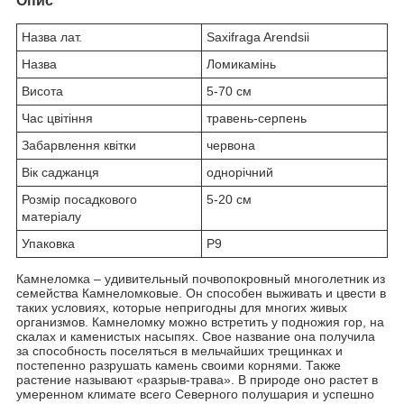
Опис
Назва лат.
Saxifraga Arendsii
Назва
Ломикамінь
Висота
5-70 см
Час цвітіння
травень-серпень
Забарвлення квітки
червона
Вік саджанця
однорічний
Розмір посадкового
5-20 см
матеріалу
Упаковка
P9
Камнеломка – удивительный почвопокровный многолетник из
семейства Камнеломковые. Он способен выживать и цвести в
таких условиях, которые непригодны для многих живых
организмов. Камнеломку можно встретить у подножия гор, на
скалах и каменистых насыпях. Свое название она получила
за способность поселяться в мельчайших трещинках и
постепенно разрушать камень своими корнями. Также
растение называют «разрыв-трава». В природе оно растет в
умеренном климате всего Северного полушария и успешно