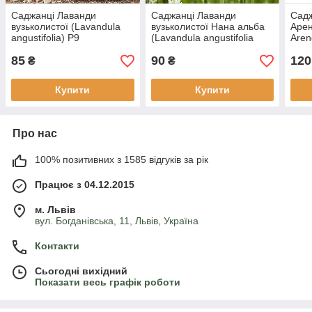
Саджанці Лаванди
Саджанці Лаванди
Сад
вузьколистої (Lavandula
вузьколистої Нана альба
Арен
angustifolia) Р9
(Lavandula angustifolia
Aren
Nana alba) Р9
85
90
120
₴
₴
Купити
Купити
Про нас
100% позитивних з 1585 відгуків за рік
Працює з 04.12.2015
м. Львів
вул. Богданівська, 11, Львів, Україна
Контакти
Сьогодні вихідний
Показати весь графік роботи