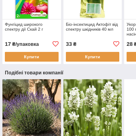
Фунгіцид широкого
Біо-інсектицид Актофіт від
Укор
спектру дії Скай 2 г
спектру шкідників 40 мл
100 
насі
17
33
28
₴/упаковка
₴
Купити
Купити
Подібні товари компанії