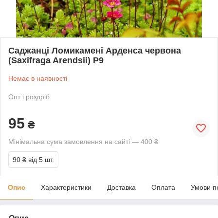
Саджанці Ломикамені Арденса червона
(Saxifraga Arendsii) Р9
Немає в наявності
Опт і роздріб
95
₴
Мінімальна сума замовлення на сайті — 400 ₴
90 ₴
від 5 шт.
Опис
Характеристики
Доставка
Оплата
Умови п