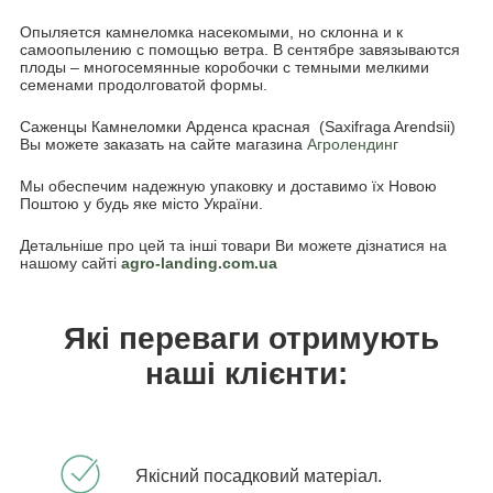
Опыляется камнеломка насекомыми, но склонна и к
самоопылению с помощью ветра. В сентябре завязываются
плоды – многосемянные коробочки с темными мелкими
семенами продолговатой формы.
Саженцы Камнеломки Арденса красная (Saxifraga Arendsii)
Вы можете заказать на сайте магазина
Агролендинг
Мы обеспечим надежную упаковку и доставимо їх Новою
Поштою у будь яке місто України.
Детальніше про цей та інші товари Ви можете дізнатися на
нашому сайті
agro-landing.com.ua
Які переваги отримують
наші клієнти:
Якісний посадковий матеріал.