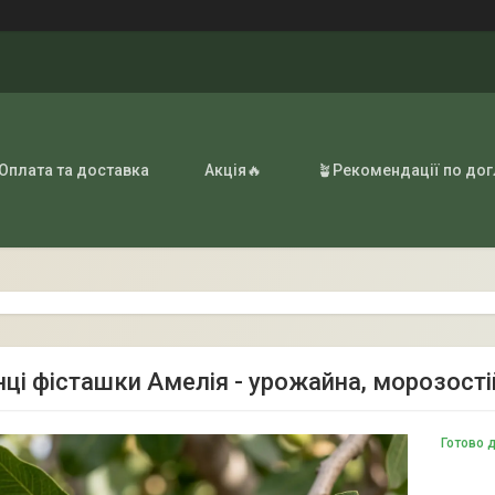
 Оплата та доставка
Акція🔥
🪴Рекомендації по до
ці фісташки Амелія - урожайна, морозості
Готово 