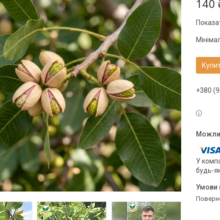
140 
Показат
Мініма
Купи
+380 (9
У компа
будь-я
поверн