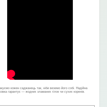
акуємо кожен саджанець так, ніби веземо його собі. Надійна
ковка гарантує — жодних зламаних гілок чи сухих коренів.