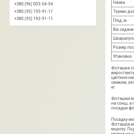
Назва
+380 (96) 003-54-54
+380 (95) 193-91-11
Термін до
+380 (93) 193-91-11
Плід, м
Вік саджа
Шкаралуп
Розмір по
Упаковка
Фісташка с
виростають 
цвітіння на
смаком, зе
кг.
Фісташки ма
на сонці, 
посадки фі
Посадку мо
Фісташка мо
морозу. По
можна на н