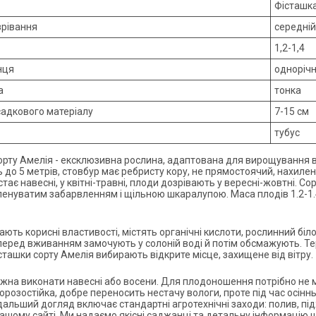
Фісташк
зрівання
середній
1,2-1,4
нця
одноріч
а
тонка
садкового матеріалу
7-15 см
тубус
орту Амелія - ексклюзивна рослина, адаптована для вирощування в к
до 5 метрів, стовбур має ребристу кору, не прямостоячий, нахилени
стає навесні, у квітні-травні, плоди дозрівають у вересні-жовтні. 
ленуватим забарвленням і щільною шкаралупою. Маса плодів 1.2-1.4
ють корисні властивості, містять органічні кислоти, рослинний біло
а перед вживанням замочують у солоній воді й потім обсмажують. Те
сташки сорту Амелія вибирають відкрите місце, захищене від вітру.
жна виконати навесні або восени. Для плодоношення потрібно не ме
розостійка, добре переносить нестачу вологи, проте під час осіннь
дальший догляд включає стандартні агротехнічні заходи: полив, пі
ашому сайті. Ми надаємо якісні саджанці та детальну інформацію 