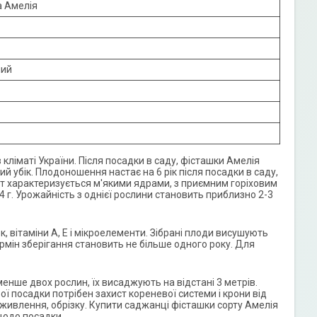
а Амелія
ний
ліматі України. Після посадки в саду, фісташки Амелія
й убік. Плодоношення настає на 6 рік після посадки в саду,
Сорт характеризується м'якими ядрами, з приємним горіховим
 г. Урожайність з однієї рослини становить приблизно 2-3
к, вітаміни А, Е і мікроелементи. Зібрані плоди висушують
рмін зберігання становить не більше одного року. Для
нше двох рослин, їх висаджують на відстані 3 метрів.
ої посадки потрібен захист кореневої системи і крони від
дживлення, обрізку. Купити саджанці фісташки сорту Амелія
щодо посадки.