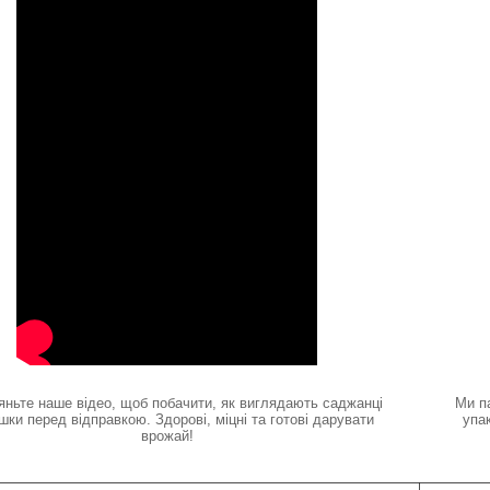
яньте наше відео, щоб побачити, як виглядають саджанці
Ми п
шки перед відправкою. Здорові, міцні та готові дарувати
упа
врожай!