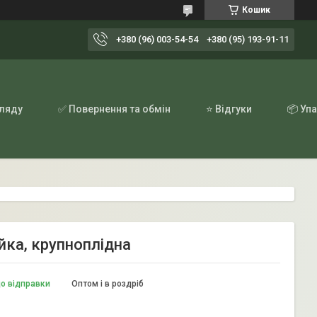
Кошик
+380 (96) 003-54-54
+380 (95) 193-91-11
гляду
✅ Повернення та обмін
⭐ Відгуки
📦 Уп
йка, крупноплідна
до відправки
Оптом і в роздріб