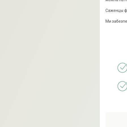
Саженцы фи
Ми забезпе