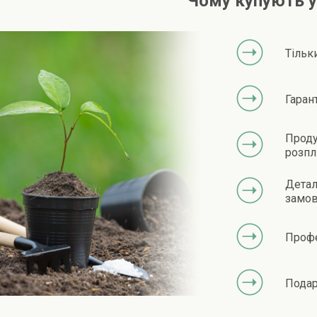
Чому купують у
Тільк
Гаран
Проду
розпл
Детал
замов
Профе
Подар