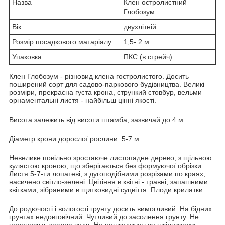
Назва
Клен остролистний
Глобозум
Вік
двухлітній
Розмір посадкового матаріалу
1,5- 2 м
Упаковка
ПКС (в стрейч)
Клен Глобозум - різновид клена гостролистого. Досить
поширений сорт для садово-паркового будівництва. Великі
розміри, прекрасна густа крона, стрункий стовбур, вельми
орнаментальні листя - найбільш цінні якості.
Висота залежить від висоти штамба, зазвичай до 4 м.
Діаметр крони дорослої рослини: 5-7 м.
Невелике повільно зростаюче листопадне дерево, з щільною
кулястою кроною, що зберігається без формуючої обрізки.
Листя 5-7-ти лопатеві, з дугоподібними розрізами по краях,
насичено світло-зелені. Цвітіння в квітні - травні, запашними
квітками, зібраними в щитковидні суцвіття. Плоди крилатки.
До родючості і вологості грунту досить вимогливий. На бідних
грунтах недовговічний. Чутливий до засолення грунту. Не
переносить застою води. Не пошкоджується шкідниками.