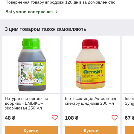
Повернення товару впродовж 120 днів за домовленістю
Всі умови повернення
З цим товаром також замовляють
Натуральне органічне
Біо-інсектицид Актофіт від
Інсе
добриво «ЕМБІКО»
спектру шкідників 200 мл
Syng
Укорінювач 250 мл
48
108
67
₴
₴
Купити
Купити