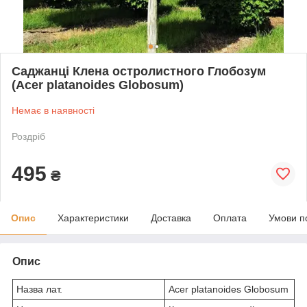
Саджанці Клена остролистного Глобозум
(Acer platanoides Globosum)
Немає в наявності
Роздріб
495
₴
Опис
Характеристики
Доставка
Оплата
Умови п
Опис
Назва лат.
Acer platanoides Globosum