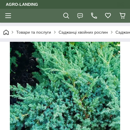
AGRO-LANDING
Товари та послуги
Саджанці хвойних рослин
Саджан