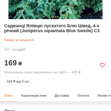
Саджанці Ялівцю лускатого Блю Швед, 4-х
річний (Juniperus squamata Blue Swede) С3
Немає в наявності
Опт і роздріб
169
₴
Мінімальна сума замовлення на сайті — 400 ₴
164 ₴
від 5 шт.
Опис
Характеристики
Доставка
Оплата
Умови п