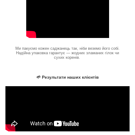
Ми пакуємо кожен саджанець так, ніби веземо його собі.
Надійна упаковка гарантує — жодних зламаних гілок чи
сухих коренів.
🌱 Результати наших клієнтів