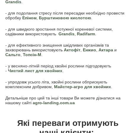
Grandis
.
- для подолання стресу після пересадки необхідно провести
обробку
Епіном
,
Бурштиновою кислотою
.
- для швидкого зростання потужної кореневої системи,
садівники використовують
Grandis
,
Radifarm
.
- для ефективного знищення шкідливих організмів та
захворювань використовують
Актофіт
,
Енжио
,
Актара
и
Сальто
,
Топсін-М
.
- у весняно-літній період хвойні рослини підгодовують
-
Чистий лист для хвойних
.
- упродовж усього літа, хвойні рослини обприскують
комплексним добривом,
Майстер-агро для хвойних
.
Детальніше про цей та інші товари Ви можете дізнатися на
нашому сайті
agro-landing.com.ua
Які переваги отримують
наші клієнти: