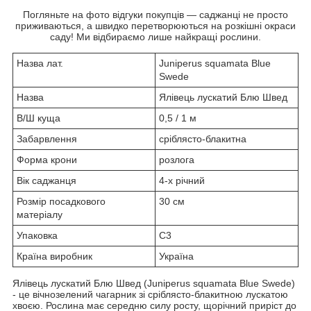
Погляньте на фото відгуки покупців — саджанці не просто
приживаються, а швидко перетворюються на розкішні окраси
саду! Ми відбираємо лише найкращі рослини.
Назва лат.
Juniperus squamata Blue
Swede
Назва
Ялівець лускатий Блю Швед
В/Ш куща
0,5 / 1 м
Забарвлення
сріблясто-блакитна
Форма крони
розлога
Вік саджанця
4-х річний
Розмір посадкового
30 см
матеріалу
Упаковка
С3
Країна виробник
Україна
Ялівець лускатий Блю Швед (Juniperus squamata Blue Swede)
- це вічнозелений чагарник зі сріблясто-блакитною лускатою
хвоєю. Рослина має середню силу росту, щорічний приріст до