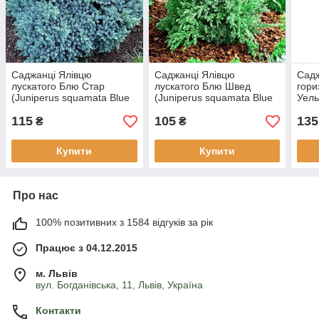
Саджанці Ялівцю
Саджанці Ялівцю
Садж
лускатого Блю Стар
лускатого Блю Швед
гори
(Juniperus squamata Blue
(Juniperus squamata Blue
Уель
Star) Р9
Swede) Р9
(Jun
115
105
135
Prin
₴
₴
Купити
Купити
Про нас
100% позитивних з 1584 відгуків за рік
Працює з 04.12.2015
м. Львів
вул. Богданівська, 11, Львів, Україна
Контакти