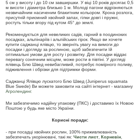
5 см у висоту і до 10 см завширшки. У віці 10 років досягає 0,5
м висоти і діаметра близько 1 м. Молоді пагони відрізняються
незвичайним насиченим блакитним кольором. Крона розлога,
присутній приємний хвойний запах, гілки довгі і пружні,
ростуть тільки вгору під кутом 45° до землі.
Рекомендується для невеликих садів, гарний в поодиноких
посадках, альпінаріїв і альпійських гірок. Якщо ви хочете
купити саджанці ялівцю, то зверніть увагу на вимоги до
посадки і догляду за рослиною, щоб забезпечити їй
оптимальні умови для росту і розвитку. Для посадки віддає
перевагу сонячним місцям, може рости в півтіні. У догляді
ялівець Блю Швед невибагливий, потребує помірного поливу,
підживлення і обрізки для підтримки форми.
Саджанці Ялівцю лускатого Блю Швед (Juniperus squamata
Blue Swede) Ви можете замовити на сайті інтернет - магазину
Агролендинг.
Ми забезпечимо надійну упаковку (ПКС) і доставимо їх Новою
Поштою у будь яке місто України.
Корисні поради:
- при посадці хвойних рослин, 100% приживлюваність
забезпечать укорінювачі, такі як:
Чисти лист
,
Корневін
,