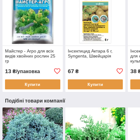
Майстер - Агро для всіх
Інсектицид Актара 6 г,
Інсе
видів хвойних рослин 25
Syngenta, Швейцарія
для 
гр
куль
Syng
13
67
38
₴/упаковка
₴
₴
Купити
Купити
Подібні товари компанії