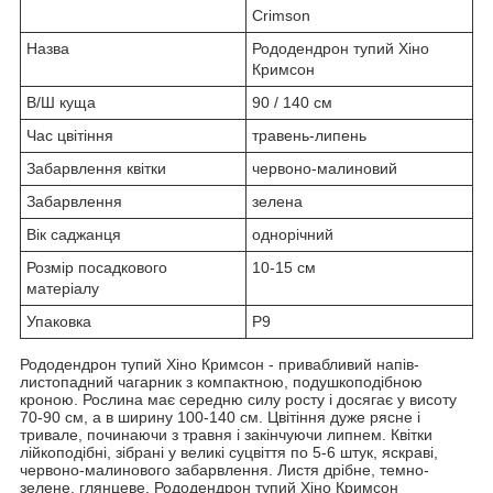
Crimson
Назва
Рододендрон тупий Хіно
Кримсон
В/Ш куща
90 / 140 см
Час цвітіння
травень-липень
Забарвлення квітки
червоно-малиновий
Забарвлення
зелена
Вік саджанця
однорічний
Розмір посадкового
10-15 см
матеріалу
Упаковка
Р9
Рододендрон тупий Хіно Кримсон - привабливий напів-
листопадний чагарник з компактною, подушкоподібною
кроною. Рослина має середню силу росту і досягає у висоту
70-90 см, а в ширину 100-140 см. Цвітіння дуже рясне і
тривале, починаючи з травня і закінчуючи липнем. Квітки
лійкоподібні, зібрані у великі суцвіття по 5-6 штук, яскраві,
червоно-малинового забарвлення. Листя дрібне, темно-
зелене, глянцеве. Рододендрон тупий Хіно Кримсон