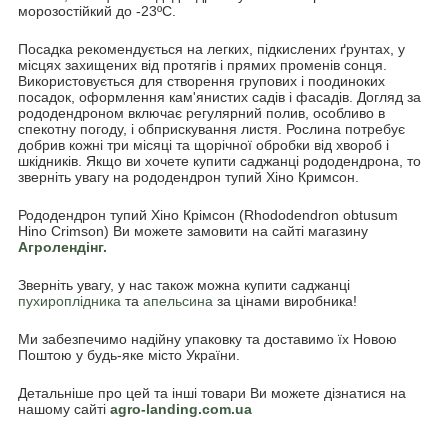
морозостійкий до -23ºС.
Посадка рекомендується на легких, підкислених ґрунтах, у
місцях захищених від протягів і прямих променів сонця.
Використовується для створення групових і поодиноких
посадок, оформлення кам'янистих садів і фасадів. Догляд за
рододендроном включає регулярний полив, особливо в
спекотну погоду, і обприскування листя. Рослина потребує
добрив кожні три місяці та щорічної обробки від хвороб і
шкідників. Якщо ви хочете купити саджанці рододендрона, то
зверніть увагу на рододендрон тупий Хіно Кримсон.
Рододендрон тупий Хіно Крімсон (Rhododendron obtusum
Hino Crimson) Ви можете замовити на сайті магазину
Агролендінг.
Зверніть увагу, у нас також можна купити саджанці
пухироплідника
та
апельсина
за цінами виробника!
Ми забезпечимо надійну упаковку та доставимо їх Новою
Поштою у будь-яке місто України.
Детальніше про цей та інші товари Ви можете дізнатися на
нашому сайті
agro-landing.com.ua