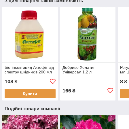
З цим товаром також замовляють
Біо-інсектицид Актофіт від
Добриво Хелатин
Регу
спектру шкідників 200 мл
Універсал 1.2 л
мл 
108
8
₴
₴
166
₴
Купити
Подібні товари компанії