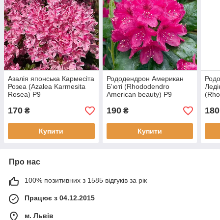
Азалія японська Кармесіта
Рододендрон Американ
Родо
Розеа (Azalea Karmesita
Б'юті (Rhododendro
Леді
Rosea) P9
American beauty) Р9
(Rho
Azal
170
190
180
Ledi
₴
₴
Купити
Купити
Про нас
100% позитивних з 1585 відгуків за рік
Працює з 04.12.2015
м. Львів