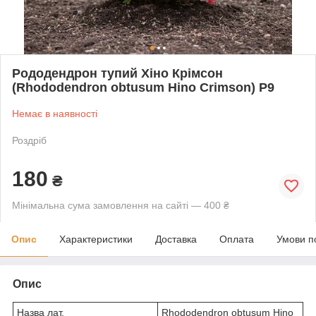
Рододендрон тупий Хіно Крімсон
(Rhododendron obtusum Hino Crimson) Р9
Немає в наявності
Роздріб
180
₴
Мінімальна сума замовлення на сайті — 400 ₴
Опис
Характеристики
Доставка
Оплата
Умови п
Опис
Назва лат.
Rhododendron obtusum Hino