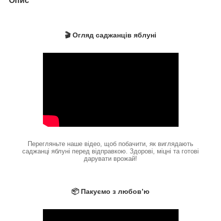
Опис
🎬 Огляд саджанців яблуні
Перегляньте наше відео, щоб побачити, як виглядають
саджанці яблуні перед відправкою. Здорові, міцні та готові
дарувати врожай!
📦 Пакуємо з любов’ю