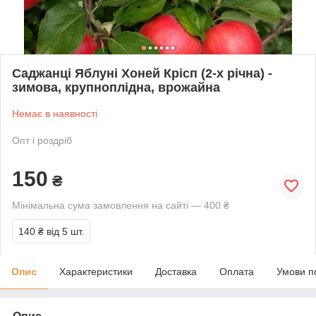
Саджанці Яблуні Хоней Крісп (2-х річна) -
зимова, крупноплідна, врожайна
Немає в наявності
Опт і роздріб
150
₴
Мінімальна сума замовлення на сайті — 400 ₴
140 ₴
від 5 шт.
Опис
Характеристики
Доставка
Оплата
Умови п