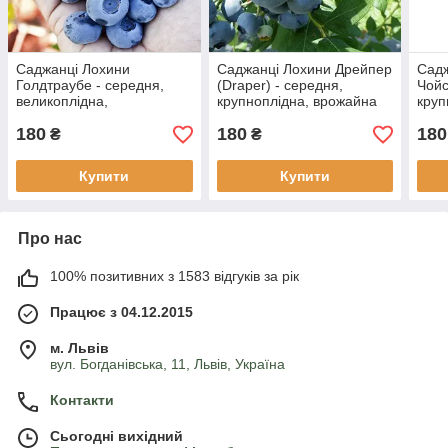
Саджанці Лохини
Саджанці Лохини Дрейпер
Садж
Голдтраубе - середня,
(Draper) - середня,
Чойс
великоплідна,
крупноплідна, врожайна
круп
невибаглива (3-х річна)
(3-х річна) С2
(3-х
180
180
180
С2
₴
₴
Купити
Купити
Про нас
100% позитивних з 1583 відгуків за рік
Працює з 04.12.2015
м. Львів
вул. Богданівська, 11, Львів, Україна
Контакти
Сьогодні вихідний