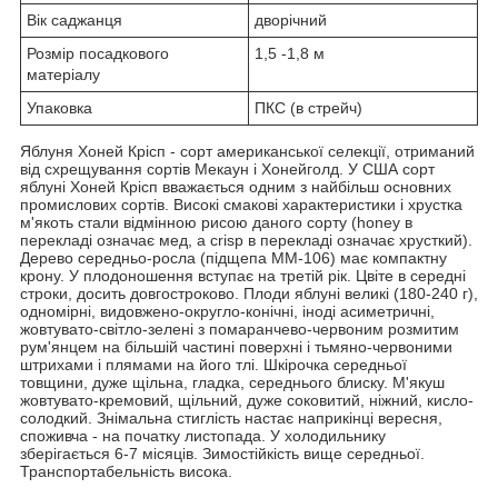
Вік саджанця
дворічний
Розмір посадкового
1,5 -1,8 м
матеріалу
Упаковка
ПКС (в стрейч)
Яблуня Хоней Крісп - сорт американської селекції, отриманий
від схрещування сортів Мекаун і Хонейголд. У США сорт
яблуні Хоней Крісп вважається одним з найбільш основних
промислових сортів. Високі смакові характеристики і хрустка
м'якоть стали відмінною рисою даного сорту (honey в
перекладі означає мед, а crisp в перекладі означає хрусткий).
Дерево середньо-росла (підщепа ММ-106) має компактну
крону. У плодоношення вступає на третій рік. Цвіте в середні
строки, досить довгостроково. Плоди яблуні великі (180-240 г),
одномірні, видовжено-округло-конічні, іноді асиметричні,
жовтувато-світло-зелені з помаранчево-червоним розмитим
рум'янцем на більшій частині поверхні і тьмяно-червоними
штрихами і плямами на його тлі. Шкірочка середньої
товщини, дуже щільна, гладка, середнього блиску. М'якуш
жовтувато-кремовий, щільний, дуже соковитий, ніжний, кисло-
солодкий. Знімальна стиглість настає наприкінці вересня,
споживча - на початку листопада. У холодильнику
зберігається 6-7 місяців. Зимостійкість вище середньої.
Транспортабельність висока.