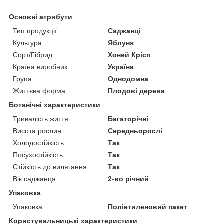
Основні атрибути
Тип продукції
Саджанці
Культура
Яблуня
Сорт/Гібрид
Хоней Крісп
Країна виробник
Україна
Група
Однодомна
Життєва форма
Плодові дерева
Ботанічні характеристики
Тривалість життя
Багаторічні
Висота рослин
Середньорослі
Холодостійкість
Так
Посухостійкість
Так
Стійкість до вилягання
Так
Вік саджанця
2-во річний
Упаковка
Упаковка
Поліетиленовий пакет
Користувальницькі характеристики