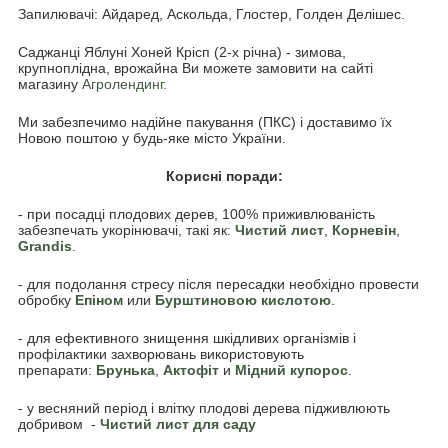
Запилювачі: Айдаред, Аскольда, Глостер, Голден Делішес.
Саджанці Яблуні Хоней Крісп (2-х річна) - зимова,
крупноплідна, врожайна Ви можете замовити на сайті
магазину
Агролендинг.
Ми забезпечимо надійне пакування (ПКС) і доставимо їх
Новою поштою у будь-яке місто України.
Корисні поради:
- при посадці плодових дерев, 100% приживлюваність
забезпечать укорінювачі, такі як:
Чистий лист
,
Корневін
,
Grandis
.
- для подолання стресу після пересадки необхідно провести
обробку
Епіном
или
Бурштиновою кислотою
.
- для ефективного знищення шкідливих організмів і
профілактики захворювань використовують
препарати:
Брунька
,
Акто
фіт
и
Мідний купорос
.
- у весняний період і влітку плодові дерева підживлюють
добривом -
Чистий лист для саду