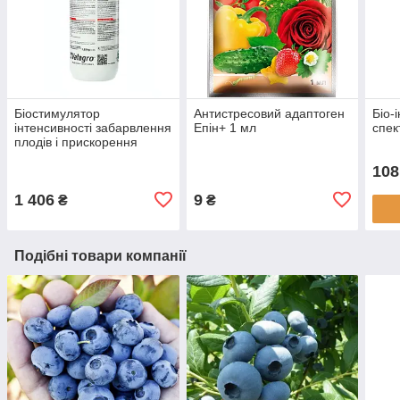
Біостимулятор
Антистресовий адаптоген
Біо-
інтенсивності забарвлення
Епін+ 1 мл
спек
плодів і прискорення
дозрівання Світ (Sweet) 1
108
л, Valagro
1 406
9
₴
₴
Подібні товари компанії