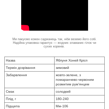
Ми пакуємо кожен саджанець так, ніби веземо його собі.
Надійна упаковка гарантує — жодних зламаних гілок чи
сухих коренів.
Назва
Яблуня Хоней Крісп
Термін дозрівання
зимовий
Забарвлення
жовто-зелене, з
помаранчево-червоним
розмитим рум'янцем
Смак
солодкий
Плід, г
180-240
Підщепа
Мм-106