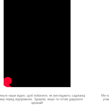
яньте наше відео, щоб побачити, як виглядають саджанці
Ми п
иці перед відправкою. Здорові, міцні та готові дарувати
упа
врожай!