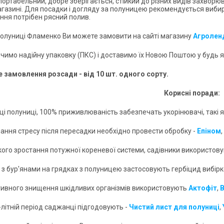
портабельний, добре зберігається, стійкий до різних видів захвор
агазині. Для посадки і догляду за полуницею рекомендується вибира
ня потрібен рясний полив.
олуниці Фламенко Ви можете замовити на сайті магазину
Агролен
чимо надійну упаковку (ПКС) і доставимо їх Новою Поштою у будь як
 замовлення розсади - від 10 шт. одного сорту.
Корисні поради:
дці полуниці, 100% приживлюваність забезпечать укорінювачі, такі 
лання стресу після пересадки необхідно провести обробку -
Епіном
,
кого зростання потужної кореневої системи, садівники використов
і з бур'янами на грядках з полуницею застосовують гербіцид вибірк
тивного знищення шкідливих організмів використовують
Акто
фіт
,
В
-літній період саджанці підгодовують -
Чистий лист для полуниці
,