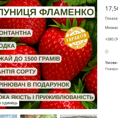
17,5
Показат
Мініма
+380 (9
поверн
10 ОДИНИЦЬ