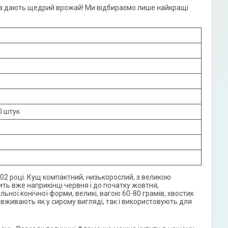
, а дають щедрий врожай! Ми відбираємо лише найкращі
0 штук
02 році. Кущ компактний, низькорослий, з великою
ть вже наприкінці червня і до початку жовтня,
ильної конічної форми, великі, вагою 60-80 грамів, хвостик
и вживають як у сирому вигляді, так і використовують для