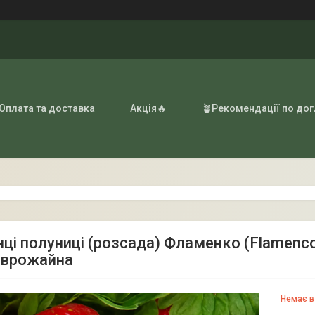
 Оплата та доставка
Акція🔥
🪴Рекомендації по до
ці полуниці (розсада) Фламенко (Flamenco)
оврожайна
Немає в