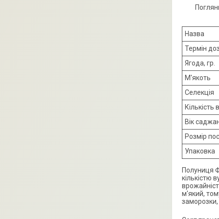
Поглян
Назва
Термін до
Ягода, гр.
М'якоть
Селекція
Кількість 
Вік саджа
Розмір по
Упаковка
Полуниця Ф
кількістю 
врожайність
м'який, том
заморозки,