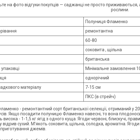
ьте на фото відгуки покупців — саджанці не просто приживаються
рослини.
Полуниця Фламенко
зрівання
ремонтантна
60-80
соковита , щільна
британська
в упаковці
Мінімальне замовлення 1
нця
однорічний
садкового матеріалу
7-15 см
ПКС (в стрейч)
ламенко - ремонтантний сорт британської селекції, отриманий у 20
вусів. Якщо посадити полуницю Фламенко навесні, то вона плодоноси
 висока - 1-1,5 кг ягід з одного куща. Ягоди червоні, блискучі, прав
у відрив сухий. М'якоть соковита, щільна, солодка, ароматна. Ягод
 приготування джемів.