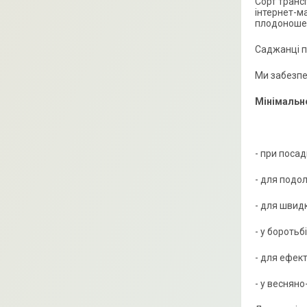
Сорт транс
інтернет-м
плодоношен
Саджанці п
Ми забезпе
Мінімальне
- при поса
- для подо
- для швид
- у боротьб
- для ефек
- у весняно