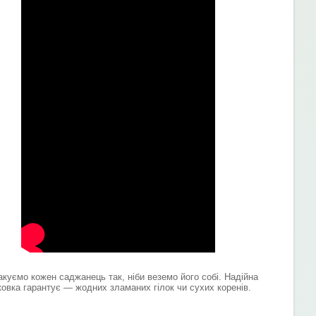
акуємо кожен саджанець так, ніби веземо його собі. Надійна
ковка гарантує — жодних зламаних гілок чи сухих коренів.