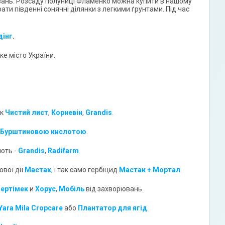
ювань. Розсаду полуниці Фламенко можна купити в нашому
ти південні сонячні ділянки з легкими ґрунтами. Під час
дінг
.
е місто України.
як
Чистий лист
,
Корневін
,
Grandis
.
Бурштиновою кислотою
.
ують -
Grandis
,
Radifarm
.
ової дії
Мастак
, і так само гербіцид
Мастак + Мортал
ертімек
и
Хорус
,
Мобіль
від захворювань
Yara Mila Cropcare
або
Плантатор для ягід
.