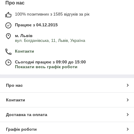
Про нас
Рекомендації щодо посадки цибулин
фрітілярії
100% позитивних з 1585 відгуків за рік
Посадка фрітілярії - дуже простий процес, який під силу
Працює з 04.12.2015
людям, що не мають за плечами багаторічний досвід
м. Львів
садівництва.
вул. Богданівська, 11, Львів, Україна
Контакти
Вибір місця для посадки фрітілярії
Фрітілярія не вимоглива до місця посадки та може рости
Сьогодні працює з 09:00 до 15:00
Показати весь графік роботи
практично будь-де. Та найкраще їй підходять напів затінені
ділянки із пухким та добре дренованим грунтом. Якщо ваш
грунт дещо відрізняється, не хвилюйтесь, під час посадки ви
завжди можете створити дренаж самостійно.
Про нас
Схема посадки фрітілярії
Контакти
Схема посадки виглядає наступним чином:
Доставка та оплата
Перекопайте вибрану ділянку.
За добу до посадки внесіть сюди золу, перегній та
Графік роботи
мінеральні добрива
.