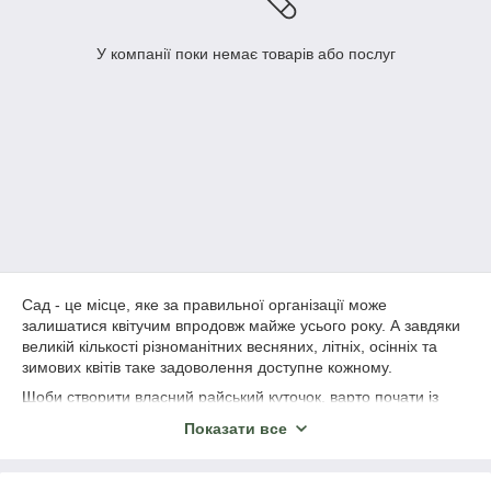
У компанії поки немає товарів або послуг
Сад - це місце, яке за правильної організації може
залишатися квітучим впродовж майже усього року. А завдяки
великій кількості різноманітних весняних, літніх, осінніх та
зимових квітів таке задоволення доступне кожному.
Щоби створити власний райський куточок, варто почати із
весняних квітів, чудовим представником яких є фрітілярія,
Показати все
або як в народі кажуть, рябчики. Їх вирощувати зовсім не
складно, а красиве цвітіння виглядає дуже незвичайно.